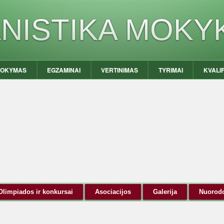
ANISTIKA MOKY
OKYMAS
EGZAMINAI
VERTINIMAS
TYRIMAI
KVALI
Olimpiados ir konkursai
Asociacijos
Galerija
Nuorod