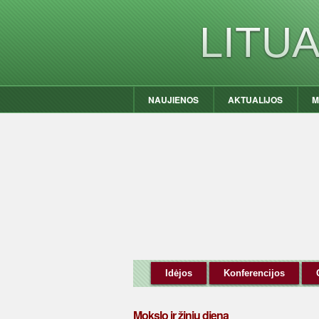
LITU
NAUJIENOS
AKTUALIJOS
M
Idėjos
Konferencijos
Mokslo ir žinių diena