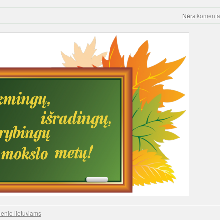
Nėra
komenta
ienio lietuviams