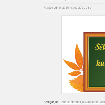
Parašė
admin
2015 m. rugpjūčio 31 d.
Kategorijos:
Bendra informacija
,
Naujienos
,
Užs