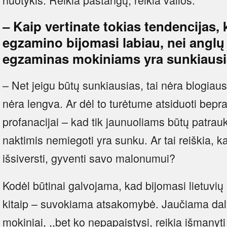
–
Kaip vertinate tokias tendencijas, 
egzamino bijomasi labiau, nei anglų 
egzaminas mokiniams yra sunkiausia
– Net jeigu būtų sunkiausias, tai nėra blogiau
nėra lengva. Ar dėl to turėtume atsiduoti bepr
profanacijai – kad tik jaunuoliams būtų patrauk
naktimis nemiegoti yra sunku. Ar tai reiškia, k
išsiversti, gyventi savo malonumui?
Kodėl būtinai galvojama, kad bijomasi lietuv
kitaip – suvokiama atsakomybė. Jaučiama daly
mokiniai, ,,bet ko nepapaistysi, reikia išmanyt