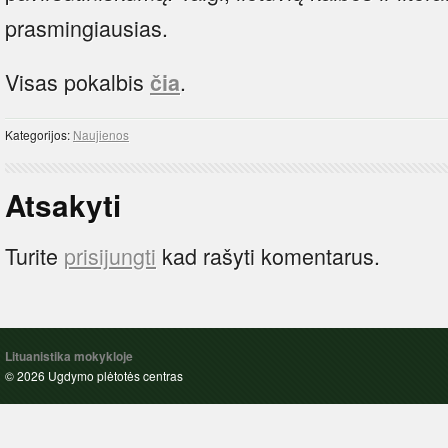
prasmingiausias.
Visas pokalbis
.
čia
Kategorijos:
Naujienos
Atsakyti
Turite
prisijungti
kad rašyti komentarus.
Lituanistika mokykloje
© 2026 Ugdymo plėtotės centras