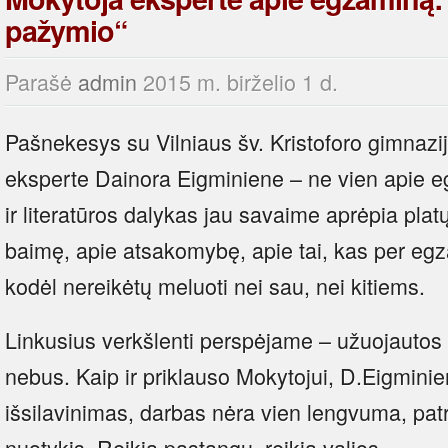
pažymio“
Parašė
admin
2015 m. birželio 1 d.
Pašnekesys su Vilniaus šv. Kristoforo gimnazij
eksperte Dainora Eigminiene – ne vien apie eg
ir literatūros dalykas jau savaime aprėpia pla
baimę, apie atsakomybę, apie tai, kas per egza
kodėl nereikėtų meluoti nei sau, nei kitiems.
Linkusius verkšlenti perspėjame – užuojauto
nebus. Kaip ir priklauso Mokytojui, D.Eigminie
išsilavinimas, darbas nėra vien lengvuma, pa
nuotykis. Reikia pastangų, reikia valios.