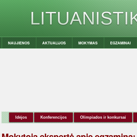
LITUANIST
NAUJIENOS
AKTUALIJOS
MOKYMAS
EGZAMINAI
Idėjos
Konferencijos
Olimpiados ir konkursai
Mokytoja ekspertė apie egzaminą: