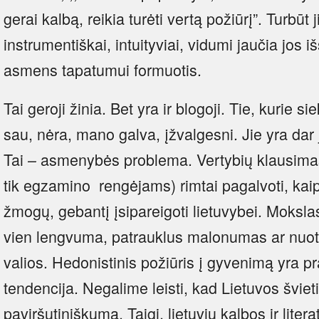
gerai kalbą, reikia turėti vertą požiūrį”. Turbūt
instrumentiškai, intuityviai, vidumi jaučia jos 
asmens tapatumui formuotis.
Tai geroji žinia. Bet yra ir blogoji. Tie, kurie 
sau, nėra, mano galva, įžvalgesni. Jie yra dar 
Tai – asmenybės problema. Vertybių klausima
tik egzamino rengėjams) rimtai pagalvoti, kaip
žmogų, gebantį įsipareigoti lietuvybei. Moksla
vien lengvuma, patrauklus malonumas ar nuoty
valios. Hedonistinis požiūris į gyvenimą yra p
tendencija. Negalime leisti, kad Lietuvos švieti
paviršutiniškumą. Taigi, lietuvių kalbos ir lite