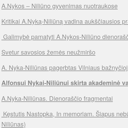
A.Nykos – Niliūno gyvenimas nuotraukose
Kritikai A.Nyką-Niliūną vadina aukščiausios p
Galimybė pamatyti A.Nykos-Niliūno dienoraš
Svetur savosios žemės neužmiršo
A. Nyka-Niliūnas pagerbtas Vilniaus bažnyčio
Alfonsui Nykai-Niliūnui skirta akademinė v
A.Nyka-Niliūnas. Dienoraščio fragmentai
Kęstutis Nastopka, In memoriam. Šiapus nebū
Niliūnas)