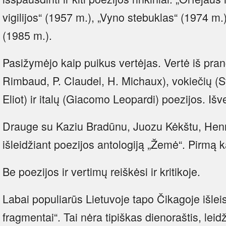
vigilijos“ (1957 m.), „Vyno stebuklas“ (1974 m.
(1985 m.).
Pasižymėjo kaip puikus vertėjas. Vertė iš pra
Rimbaud, P. Claudel, H. Michaux), vokiečių (S
Eliot) ir italų (Giacomo Leopardi) poezijos. Iš
Drauge su Kaziu Bradūnu, Juozu Kėkštu, Hen
išleidžiant poezijos antologiją „Žemė“. Pirmą ka
Be poezijos ir vertimų reiškėsi ir kritikoje.
Labai populiarūs Lietuvoje tapo Čikagoje išleis
fragmentai“. Tai nėra tipiškas dienoraštis, leidž