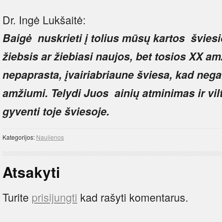
Dr. Ingė Lukšaitė:
Ba
igė nuskrieti į tolius mūsų kartos švies
žiebsis ar žiebiasi naujos, bet tosios XX a
nepaprasta, įvairiabriaune šviesa, kad neg
amžiumi. Telydi Juos ainių atminimas ir vil
gyventi toje šviesoje.
Kategorijos:
Naujienos
Atsakyti
Turite
prisijungti
kad rašyti komentarus.