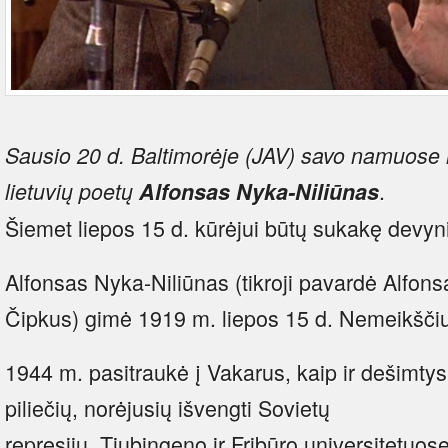
Sausio 20 d. Baltimorėje (JAV) savo namuose
.
lietuvių poetų
Alfonsas Nyka-Niliūnas
Šiemet liepos 15 d. kūrėjui būtų sukakę devyn
Alfonsas Nyka-Niliūnas (tikroji pavardė Alfons
Čipkus) gimė 1919 m. liepos 15 d. Nemeikščiu
1944 m. pasitraukė į Vakarus, kaip ir dešimtys
piliečių, norėjusių išvengti Sovietų
represijų. Tiubingeno ir Fribūro universitetuose