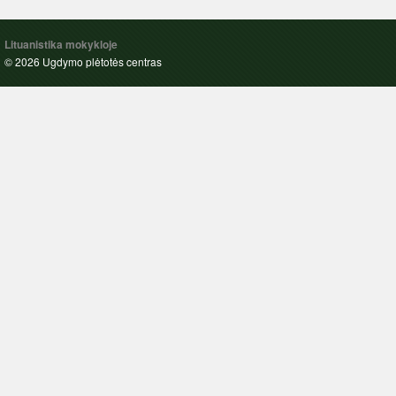
Lituanistika mokykloje
© 2026 Ugdymo plėtotės centras