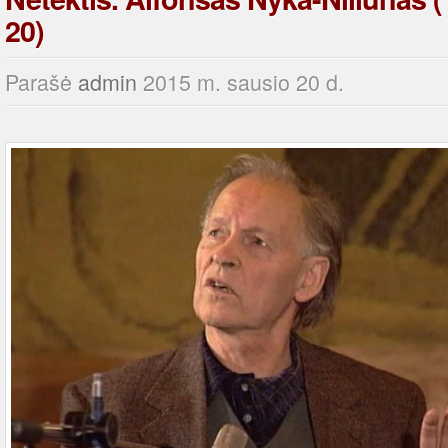
20)
Parašė
admin
2015 m. sausio 20 d.