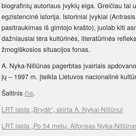
biografinių autoriaus įvykių eiga. Greičiau tai un
egzistencinė istorija. Istoriniai įvykiai (Antrasi
pasitraukimas iš gimtojo krašto), juolab kiti as
dažniausiai tėra kultūrinės, literatūrinės refleks
žmogiškosios situacijos fonas.
A. Nyka-Niliūnas pagerbtas įvairiais apdovano
jų – 1997 m. įteikta Lietuvos nacionalinė kultū
Šaltinis
čia
.
LRT laida „Brydė“, skirta A. Nykai-Niliūnui
LRT laida „Po 54 metų. Alfonsas Nyka-Niliūna