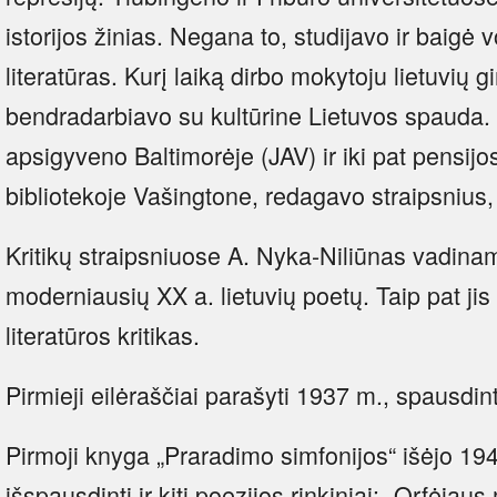
istorijos žinias. Negana to, studijavo ir baigė 
literatūras. Kurį laiką dirbo mokytoju lietuvių 
bendradarbiavo su kultūrine Lietuvos spauda.
apsigyveno Baltimorėje (JAV) ir iki pat pensij
bibliotekoje Vašingtone, redagavo straipsnius
Kritikų straipsniuose A. Nyka-Niliūnas vadina
moderniausių XX a. lietuvių poetų. Taip pat jis
literatūros kritikas.
Pirmieji eilėraščiai parašyti 1937 m., spausdin
Pirmoji knyga „Praradimo simfonijos“ išėjo 1
išspausdinti ir kiti poezijos rinkiniai: „Orfėja