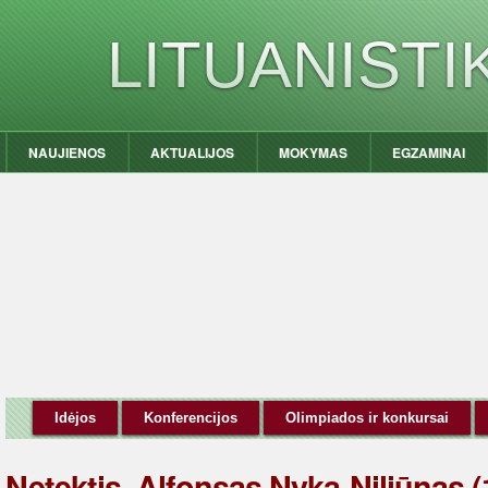
LITUANIST
NAUJIENOS
AKTUALIJOS
MOKYMAS
EGZAMINAI
Idėjos
Konferencijos
Olimpiados ir konkursai
Netektis. Alfonsas Nyka-Niliūnas (