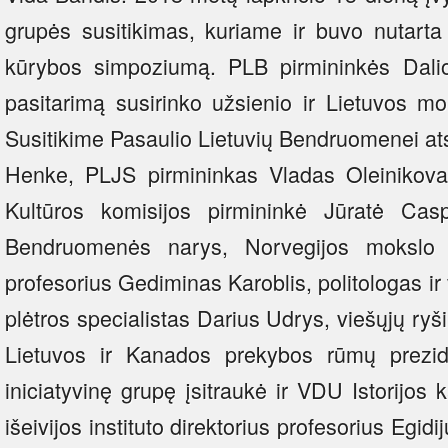
grupės susitikimas, kuriame ir buvo nutarta
kūrybos simpoziumą. PLB pirmininkės Dalio
pasitarimą susirinko užsienio ir Lietuvos mo
Susitikime Pasaulio Lietuvių Bendruomenei at
Henke, PLJS pirmininkas Vladas Oleinikov
Kultūros komisijos pirmininkė Jūratė Casp
Bendruomenės narys, Norvegijos mokslo ir
profesorius Gediminas Karoblis, politologas ir 
plėtros specialistas Darius Udrys, viešųjų r
Lietuvos ir Kanados prekybos rūmų prezi
iniciatyvinę grupę įsitraukė ir VDU Istorijos 
išeivijos instituto direktorius profesorius Egid