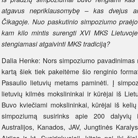
atgavus nepriklausomybę – kas dvejus ar
Čikagoje. Nuo paskutinio simpoziumo praėjo 
kam kilo mintis surengti XVI MKS Lietuvoje.
stengiamasi atgaivinti MKS tradiciją?
Dalia Henke: Nors simpoziumo pavadinimas n
kartą šiek tiek pakeitėme šio renginio form
Pasaulio lietuvių metams paminėti. Į simpozi
lietuvių kilmės mokslininkai ir kūrėjai iš Liet
Buvo kviečiami mokslininkai, kūrėjai iš kel
simpoziumą susirinks apie 200 dalyvių iš 
Australijos, Kanados, JAV, Jungtinės Karalys
Airijos ir kt. Susirinkusieji, kitaip nei iki š