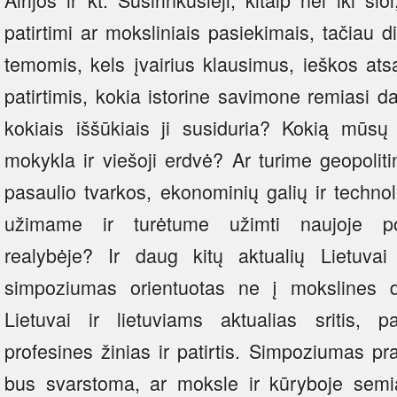
patirtimi ar moksliniais pasiekimais, tačiau d
temomis, kels įvairius klausimus, ieškos at
patirtimis, kokia istorine savimone remiasi da
kokiais iššūkiais ji susiduria? Kokią mūsų 
mokykla ir viešoji erdvė? Ar turime geopolit
pasaulio tvarkos, ekonominių galių ir techno
užimame ir turėtume užimti naujoje pos
realybėje? Ir daug kitų aktualių Lietuvai
simpoziumas orientuotas ne į mokslines di
Lietuvai ir lietuviams aktualias sritis, pa
profesines žinias ir patirtis. Simpoziumas pra
bus svarstoma, ar moksle ir kūryboje semia