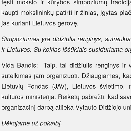
tęsti mokslo ir kūrybos simpoziumų tradiciją
kaupti mokslininkų patirtį ir žinias, įgytas pla
jas kuriant Lietuvos gerovę.
Simpoziumas yra didžiulis renginys, sutraukian
ir Lietuvos. Su kokias iššūkiais susiduriama o
Vida Bandis: Taip, tai didžiulis renginys ir 
sutelkimas jam organizuoti. Džiaugiamės, kad
Lietuvių Fondas (JAV), Lietuvos švietimo, m
kultūros ministerija. Reikėtų pabrėžti, kad sav
organizacinį darbą atlieka Vytauto Didžiojo uni
Dėkojame už pokalbį.