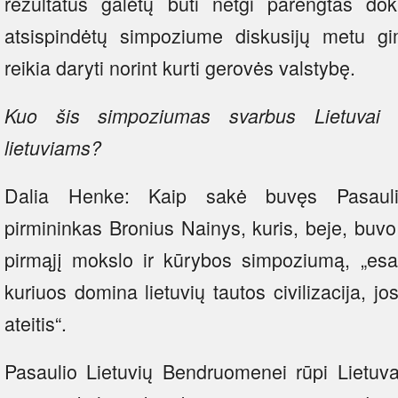
rezultatus galėtų būti netgi parengtas doku
atsispindėtų simpoziume diskusijų metu gi
reikia daryti norint kurti gerovės valstybę.
Kuo šis simpoziumas svarbus Lietuvai i
lietuviams?
Dalia Henke: Kaip sakė buvęs Pasauli
pirmininkas Bronius Nainys, kuris, beje, buvo 
pirmąjį mokslo ir kūrybos simpoziumą, „esam
kuriuos domina lietuvių tautos civilizacija, jo
ateitis“.
Pasaulio Lietuvių Bendruomenei rūpi Lietuva