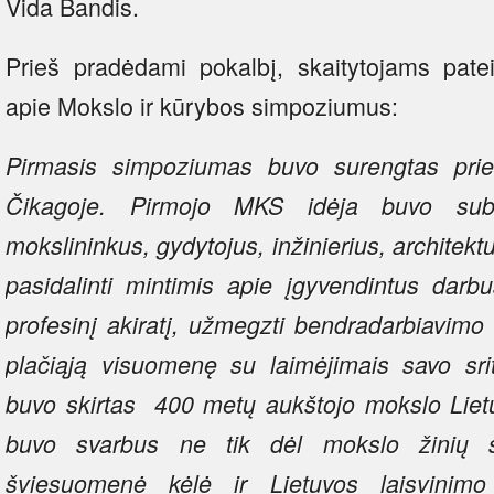
Vida Bandis.
Prieš pradėdami pokalbį, skaitytojams patei
apie Mokslo ir kūrybos simpoziumus:
Pirmasis simpoziumas buvo surengtas pr
Čikagoje. Pirmojo MKS idėja buvo subur
mokslininkus, gydytojus, inžinierius, architekt
pasidalinti mintimis apie įgyvendintus darbu
profesinį akiratį, užmegzti bendradarbiavimo 
plačiąją visuomenę su laimėjimais savo sr
buvo skirtas 400 metų aukštojo mokslo Lietu
buvo svarbus ne tik dėl mokslo žinių sk
šviesuomenė kėlė ir Lietuvos laisvinimo