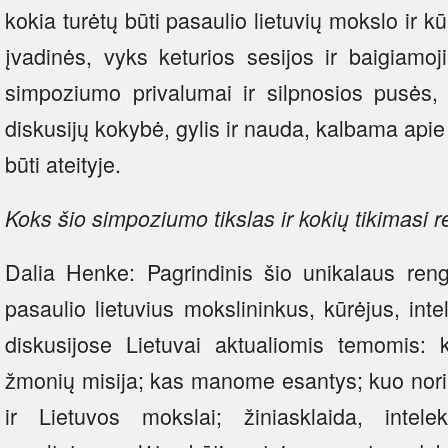
kokia turėtų būti pasaulio lietuvių mokslo ir 
įvadinės, vyks keturios sesijos ir baigiamoji 
simpoziumo privalumai ir silpnosios pusės, į
diskusijų kokybė, gylis ir nauda, kalbama apie
būti ateityje.
Koks šio simpoziumo tikslas ir kokių tikimasi r
Dalia Henke: Pagrindinis šio unikalaus rengi
pasaulio lietuvius mokslininkus, kūrėjus, int
diskusijose Lietuvai aktualiomis temomis: k
žmonių misija; kas manome esantys; kuo norime
ir Lietuvos mokslai; žiniasklaida, intele