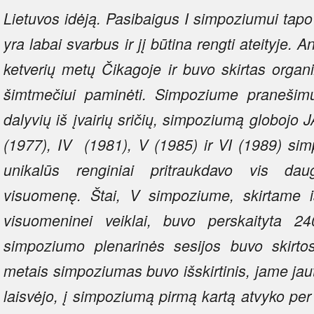
Lietuvos idėją. Pasibaigus I simpoziumui tapo
yra labai svarbus ir jį būtina rengti ateityje.
ketverių metų Čikagoje ir buvo skirtas organ
šimtmečiui paminėti. Simpoziume pranešim
dalyvių iš įvairių sričių, simpoziumą globojo 
(1977), IV (1981), V (1985) ir VI (1989) si
unikalūs renginiai pritraukdavo vis dau
visuomenę. Štai, V simpoziume, skirtame išei
visuomeninei veiklai, buvo perskaityta 2
simpoziumo plenarinės sesijos buvo skirto
metais simpoziumas buvo išskirtinis, jame jau
laisvėjo, į simpoziumą pirmą kartą atvyko per