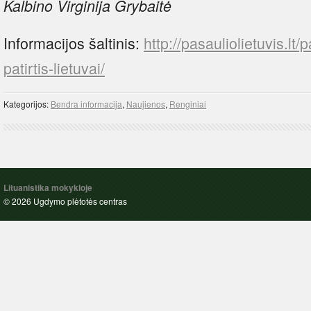
Kalbino Virginija Grybaitė
Informacijos šaltinis:
http://pasauliolietuvis.lt/p
patirtis-lietuvai/
Kategorijos:
Bendra informacija
,
Naujienos
,
Renginiai
Lituanistika mokykloje
© 2026 Ugdymo plėtotės centras