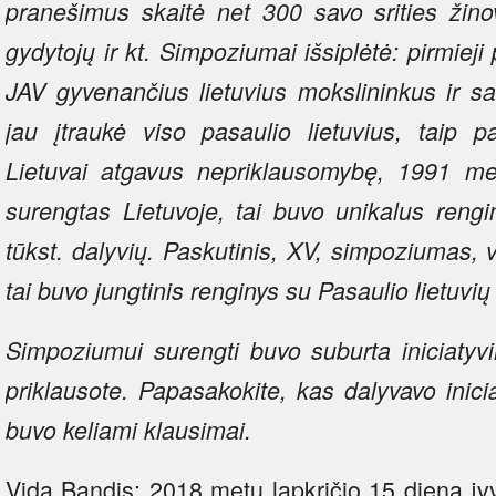
pranešimus skaitė net 300 savo srities žinov
gydytojų ir kt. Simpoziumai išsiplėtė: pirmieji
JAV gyvenančius lietuvius mokslininkus ir sa
jau įtraukė viso pasaulio lietuvius, taip p
Lietuvai atgavus nepriklausomybę, 1991 m
surengtas Lietuvoje, tai buvo unikalus reng
tūkst. dalyvių. Paskutinis, XV, simpoziumas, 
tai buvo jungtinis renginys su Pasaulio lietuv
Simpoziumui surengti buvo suburta iniciatyvi
priklausote. Papasakokite, kas dalyvavo inic
buvo keliami klausimai.
Vida Bandis: 2018 metų lapkričio 15 dieną įv