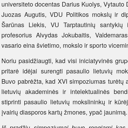
universiteto docentas Darius Kuolys, Vytauto D
Juozas Augutis, VDU Politikos mokslų ir dip
Šarūnas Liekis, VU Tarptautinių santykių ir
profesorius Alvydas Jokubaitis, Valdema
vasario eina švietimo, mokslo ir sporto vicemin
Noriu pasidžiaugti, kad visi iniciatyvinės grup
pritarė idėjai surengti pasaulio lietuvių m
Buvo pabrėžta, kad XVI simpoziumas turėtų at
lietuvių akademinės ir intelektualinės ben
stiprinti pasaulio lietuvių mokslininkų ir kūr
įvairių diasporos kartų žmones, ypač jaunimą.
Iš pradžių simpoziumai buvo rengiami kas 