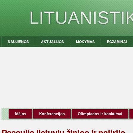
LITUANIST
NAUJIENOS
AKTUALIJOS
MOKYMAS
EGZAMINAI
Idėjos
Konferencijos
Olimpiados ir konkursai
Pasaulio lietuvių žinios ir patirtis –