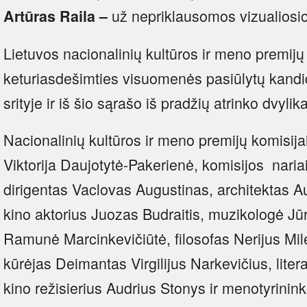
už nepriklausomos vizualiosi
Artūras Raila
–
Lietuvos nacionalinių kultūros ir meno premijų
keturiasdešimties visuomenės pasiūlytų kandid
srityje ir iš šio sąrašo iš pradžių atrinko dvyli
Nacionalinių kultūros ir meno premijų komisija
Viktorija Daujotytė-Pakerienė, komisijos nariai
dirigentas Vaclovas Augustinas, architektas A
kino aktorius Juozas Budraitis, muzikologė Jūr
Ramunė Marcinkevičiūtė, filosofas Nerijus Miler
kūrėjas Deimantas Virgilijus Narkevičius, liter
kino režisierius Audrius Stonys ir menotyrinink