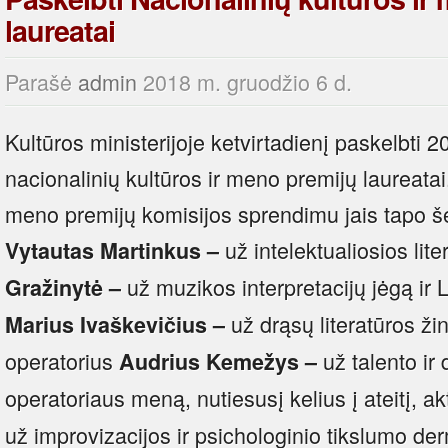
laureatai
Parašė
admin
2018 m. gruodžio 6 d.
Kultūros ministerijoje ketvirtadienį paskelbti 
nacionalinių kultūros ir meno premijų laureatai.
meno premijų komisijos sprendimu jais tapo šeš
už intelektualiosios lite
Vytautas Martinkus –
už muzikos interpretacijų jėgą ir 
Gražinytė
–
už drąsų literatūros žin
Marius Ivaškevičius
–
operatorius
už talento ir
Audrius Kemežys –
operatoriaus meną, nutiesusį kelius į ateitį, a
už improvizacijos ir psichologinio tikslumo d