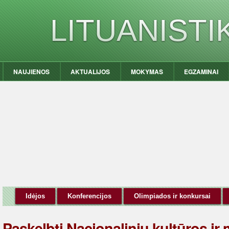
LITUANIST
NAUJIENOS
AKTUALIJOS
MOKYMAS
EGZAMINAI
Idėjos
Konferencijos
Olimpiados ir konkursai
Paskelbti Nacionalinių kultūros ir