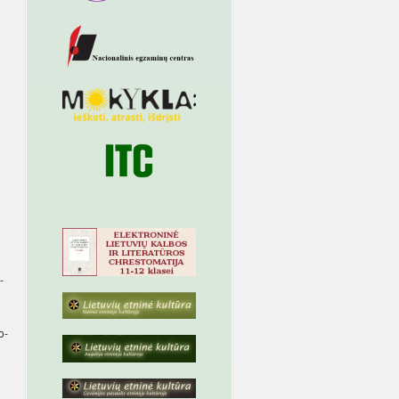
­
lo­