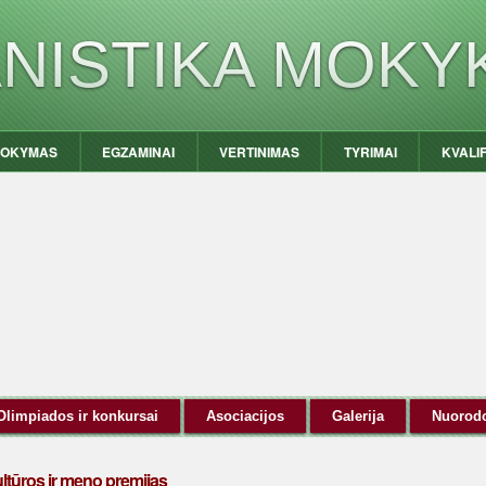
ANISTIKA MOKY
OKYMAS
EGZAMINAI
VERTINIMAS
TYRIMAI
KVALI
Olimpiados ir konkursai
Asociacijos
Galerija
Nuorod
ultūros ir meno premijas