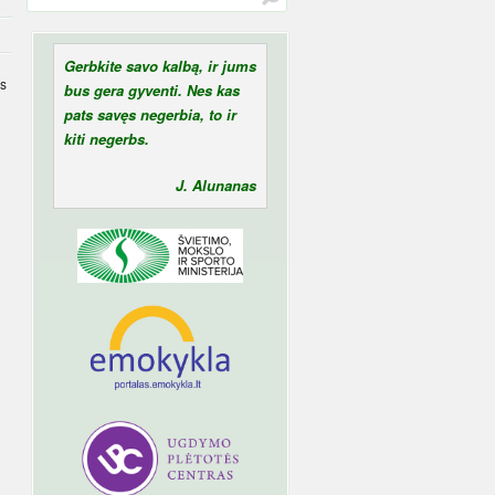
Gerbkite savo kalbą, ir jums
os
bus gera gyventi. Nes kas
pats savęs negerbia, to ir
kiti negerbs.
J. Alunanas