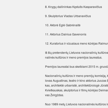
8. Kny­gų dai­li­nin­kas Kęs­tu­tis Kas­pa­ra­vi­čius
9. Skulp­to­rius Vla­das Ur­ba­na­vi­čius
10. Ak­to­rė Eg­lė Gab­rė­nai­tė
11. Ak­to­rius Dai­nius Gavenonis
12. Ku­ra­to­rius ir vi­zua­laus me­no kū­rė­jas Rai­m
Iš šių pre­ten­den­tų Lie­tu­vos na­cio­na­li­nių kul­tū­
na­li­nės kul­tū­ros ir me­no pre­mi­jos lau­rea­tus.
Pre­mi­jos lau­rea­tai bus skel­bia­mi 2015 m. gruo­džio 
Na­cio­na­li­nių kul­tū­ros ir me­no pre­mi­jų ko­mi­si­ją,
lo­vas Au­gus­ti­nas, tea­tro ir ki­no ak­to­rius Juo­zas Bu
kas, ar­chi­tek­tė ur­ba­nis­tė, ar­chi­tek­tū­ro­lo­gė Jū­ra
Kviet­kaus­kas, skulp­to­rius ir fil­mų kū­rė­jas Dei­man­
vas Žvirgž­das.
Nuo 1989 me­tų Lie­tu­vos na­cio­na­li­nės kul­tū­ros i