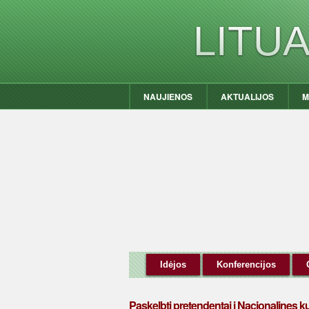
LITU
NAUJIENOS
AKTUALIJOS
M
Idėjos
Konferencijos
Paskelbti pretendentai į Nacionalines k