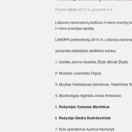
Parašė
admin
2015 m. gruodžio 4 d.
Lietuvos nacionalinių kultūros ir meno premijų 
ir meno premijas sąrašą.
LNKMPK pre­ten­den­tų 2015 m. Lie­tu­vos na­cio­na­li­n
(pa­var­dės iš­dės­ty­tos at­si­tik­ti­ne tvar­ka)
1. Gra­fi­kė Ja­ni­na Gra­sil­da Ži­ly­tė (Bi­ru­tė Ži­ly­tė)
2. Mu­zi­kas Leo­pol­das Dig­rys
3. Mu­zi­kai Via­čes­la­vas Ga­ne­li­nas, Vla­di­mi­ras Ta
4. Mu­zi­ko­lo­gas Al­gir­das Jo­nas Ambrazas
5.
Ra­šy­to­jas Vy­tau­tas Mar­tin­kus
6.
Ra­šy­to­ja Gied­ra Rad­vi­la­vi­čiū­tė
7. Ki­no ope­ra­to­rius Aud­rius Kemežys