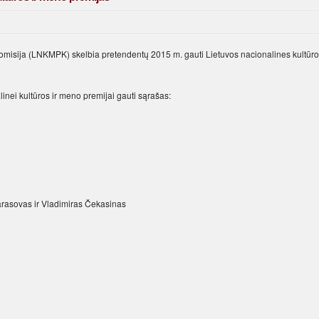
komisija (LNKMPK) skelbia pretendentų 2015 m. gauti Lietuvos nacionalines kultūr
ei kul­tū­ros ir me­no pre­mi­jai gau­ti są­ra­šas:
­ra­so­vas ir Vla­di­mi­ras Če­ka­si­nas