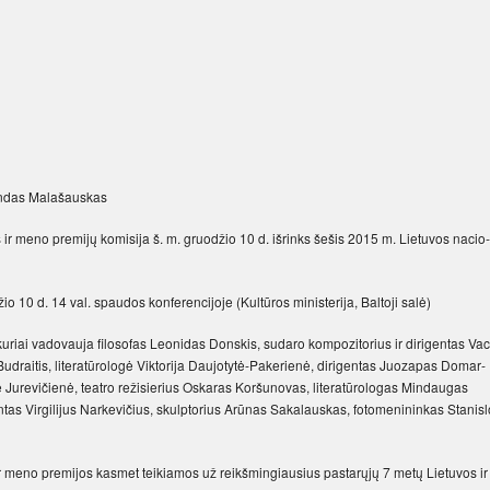
un­das Ma­la­šaus­kas
ros ir me­no pre­mi­jų ko­mi­si­ja š. m. gruo­džio 10 d. iš­rinks še­šis 2015 m. Lie­tu­vos na­cio­
10 d. 14 val. spau­dos kon­fe­ren­ci­jo­je (Kul­tū­ros mi­nis­te­ri­ja, Bal­to­ji sa­lė)
 ku­riai va­do­vau­ja fi­lo­so­fas Leo­ni­das Dons­kis, su­da­ro kom­po­zi­to­rius ir di­ri­gen­tas Vac
d­rai­tis, li­te­ra­tū­ro­lo­gė Vik­to­ri­ja Dau­jo­ty­tė-Pa­ke­rie­nė, di­ri­gen­tas Juo­za­pas Do­mar­
­tė Ju­re­vi­čie­nė, tea­tro re­ži­sie­rius Os­ka­ras Kor­šu­no­vas, li­te­ra­tū­ro­lo­gas Min­dau­gas
tas Vir­gi­li­jus Nar­ke­vi­čius, skulp­to­rius Arū­nas Sa­ka­laus­kas, fo­to­me­ni­nin­kas Sta­nis­
r me­no pre­mi­jos kas­met tei­kia­mos už reikš­min­giau­sius pa­sta­rų­jų 7 me­tų Lie­tu­vos ir