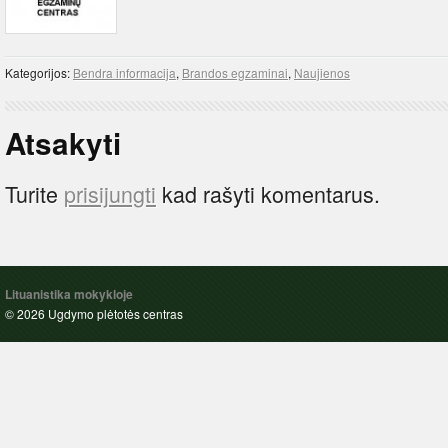
Kategorijos:
Bendra informacija
,
Brandos egzaminai
,
Naujienos
Atsakyti
Turite
prisijungti
kad rašyti komentarus.
Lituanistika mokykloje
© 2026 Ugdymo plėtotės centras