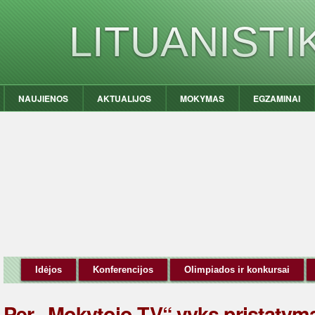
LITUANIST
NAUJIENOS
AKTUALIJOS
MOKYMAS
EGZAMINAI
Idėjos
Konferencijos
Olimpiados ir konkursai
Per „Mokytojo TV“ vyks pristatym