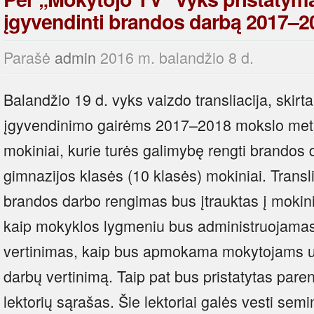
įgyvendinti brandos darbą 2017–2
Parašė
admin
2016 m. balandžio 8 d.
Balandžio 19 d. vyks vaizdo transliacija, skir
įgyvendinimo gairėms 2017–2018 mokslo metais
mokiniai, kurie turės galimybę rengti brandos d
gimnazijos klasės (10 klasės) mokiniai. Transli
brandos darbo rengimas bus įtrauktas į mokin
kaip mokyklos lygmeniu bus administruojamas
vertinimas, kaip bus apmokama mokytojams u
darbų vertinimą. Taip pat bus pristatytas par
lektorių sąrašas. Šie lektoriai galės vesti se