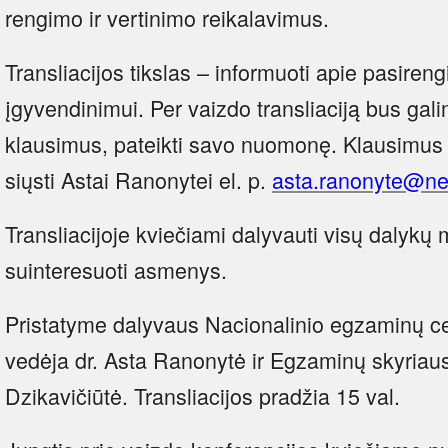
rengimo ir vertinimo reikalavimus.
Transliacijos tikslas – informuoti apie pasire
įgyvendinimui. Per vaizdo transliaciją bus gali
klausimus, pateikti savo nuomonę. Klausimus t
siųsti Astai Ranonytei el. p.
asta.ranonyte@nec
Transliacijoje kviečiami dalyvauti visų dalykų mo
suinteresuoti asmenys.
Pristatyme dalyvaus Nacionalinio egzaminų c
vedėja dr. Asta Ranonytė ir Egzaminų skyriau
Dzikavičiūtė. Transliacijos pradžia 15 val.