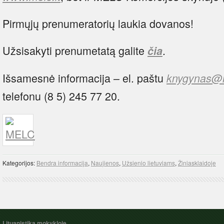
Pirmųjų prenumeratorių laukia dovanos!
Užsisakyti prenumetatą galite
.
čia
Išsamesnė informacija – el. paštu
knygynas@m
telefonu (8 5) 245 77 20.
Kategorijos:
Bendra informacija
,
Naujienos
,
Užsienio lietuviams
,
Žiniasklaidoje
Lituanistika mokykloje