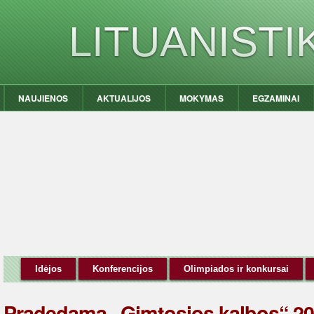
LITUANIST
NAUJIENOS
AKTUALIJOS
MOKYMAS
EGZAMINAI
Idėjos
Konferencijos
Olimpiados ir konkursai
Pradedama „Gimtosios kalbos“ 2