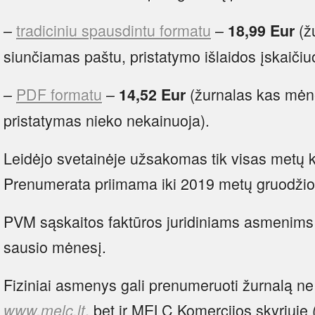
–
tradiciniu spausdintu formatu
–
(ž
18,99 Eur
siunčiamas paštu, pristatymo išlaidos įskaičiu
–
PDF formatu
–
(žurnalas kas mėne
14,52 Eur
pristatymas nieko nekainuoja).
Leidėjo svetainėje užsakomas tik visas metų 
Prenumerata priimama iki 2019 metų gruodžio
PVM sąskaitos faktūros juridiniams asmenim
sausio mėnesį.
Fiziniai asmenys gali prenumeruoti žurnalą ne 
, bet ir MELC Komercijos skyriuje 
www.melc.lt