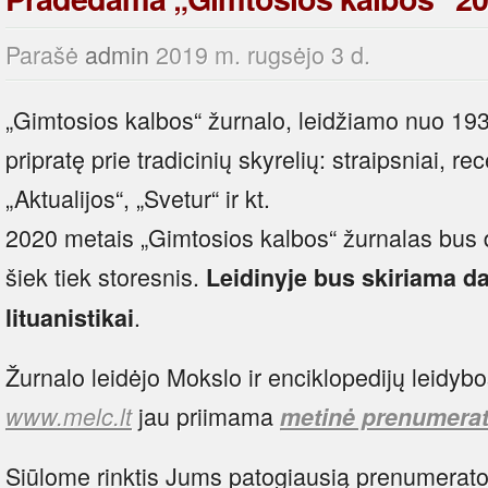
Parašė
admin
2019 m. rugsėjo 3 d.
„Gimtosios kalbos“ žurnalo, leidžiamo nuo 1933
pripratę prie tradicinių skyrelių: straipsniai, r
„Aktualijos“, „Svetur“ ir kt.
2020 metais „Gimtosios kalbos“ žurnalas bus d
šiek tiek storesnis.
Leidinyje bus skiriama d
.
lituanistikai
Žurnalo leidėjo Mokslo ir enciklopedijų leidyb
jau priimama
www.melc.lt
metinė prenumera
Siūlome rinktis Jums patogiausią prenumerato