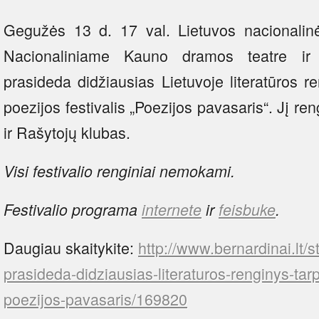
Gegužės 13 d. 17 val. Lietuvos nacionalinėje
Nacionaliniame Kauno dramos teatre ir 
prasideda didžiausias Lietuvoje literatūros re
poezijos festivalis „Poezijos pavasaris“. Jį re
ir Rašytojų klubas.
Visi festivalio renginiai nemokami.
Festivalio programa
internete
ir
feisbuke
.
Daugiau skaitykite:
http://www.bernardinai.lt/
prasideda-didziausias-literaturos-renginys-tarpt
poezijos-pavasaris/169820