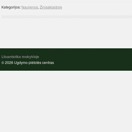
Kategorijos:
Naujienos
,
Žiniasklaidoje
Lituanistika mokykloje
© 2026 Ugdymo plėtotės centras