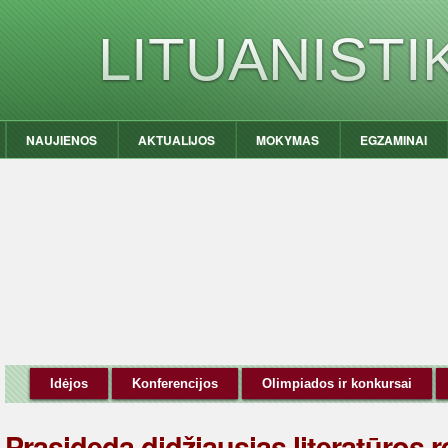
LITUANIST
NAUJIENOS
AKTUALIJOS
MOKYMAS
EGZAMINAI
Idėjos
Konferencijos
Olimpiados ir konkursai
Prasideda didžiausias literatūros r