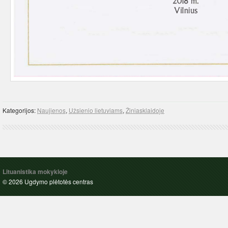
Kategorijos:
Naujienos
,
Užsienio lietuviams
,
Žiniasklaidoje
Lituanistika mokykloje
© 2026 Ugdymo plėtotės centras