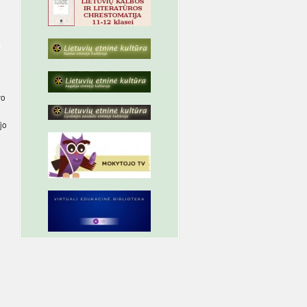
u
vo
jo