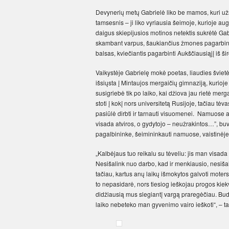
Devynerių metų Gabrielė liko be mamos, kuri užsi
tamsesnis – ji liko vyriausia šeimoje, kurioje aug
daigus skiepijusios motinos netektis sukrėtė Gab
skambant varpus, šaukiančius žmones pagarbinti 
balsas, kviečiantis pagarbinti Aukščiausiąjį iš ši
Vaikystėje Gabrielę mokė poetas, liaudies švietė
išsiųsta į Mintaujos mergaičių gimnaziją, kurio
susigriebė tik po laiko, kai džiova jau rietė me
stoti į kokį nors universitetą Rusijoje, tačiau tė
pasiūlė dirbti ir tarnauti visuomenei. Namuose au
visada atviros, o gydytojo – neužrakintos…”, bu
pagalbininke, šeimininkauti namuose, vaistinėje
„Kalbėjaus tuo reikalu su tėveliu: jis man visada
Nesišalink nuo darbo, kad ir menkiausio, nesišal
tačiau, kartus anų laikų išmokytos galvoti mote
to nepasidarė, nors tiesiog ieškojau progos kiek
didžiausią mus slegiantį vargą praregėčiau. Bud
laiko nebeteko man gyvenimo vairo ieškoti“, – t