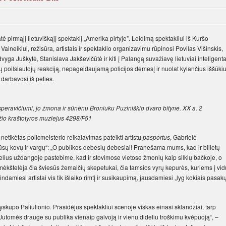
ė pirmąjį lietuviškąjį spektaklį „Amerika pirtyje”. Leidimą spektakliui iš Kuršo
aineikiui, režisūra, artistais ir spektaklio organizavimu rūpinosi Povilas Višinskis,
vyga Juškytė, Stanislava Jakševičūtė ir kiti į Palangą suvažiavę lietuviai inteligenta
oilsiautojų reakciją, nepageidaujamą policijos dėmesį ir nuolat kylančius iššūkiu
 darbavosi iš peties.
peravičiumi, jo žmona ir sūnėnu Broniuku Puziniškio dvaro bityne. XX a. 2
žio kraštotyros muziejus 4298/F51
netikėtas policmeisterio reikalavimas pateikti artistų
pasportus
, Gabrielė
ūsų kovų ir vargų“: „O publikos debesių debesiai! Pranešama mums, kad ir bilietų
lius uždangoje pastebime, kad ir stovimose vietose žmonių kaip silkių bačkoje, o
mėkštelėja čia šviesūs žemaičių skepetukai, čia tamsios vyrų kepurės, kuriems į vid
dindamiesi artistai vis tik išlaiko rimtį ir susikaupimą, jausdamiesi „lyg kokiais pasak
yskupo Paliulionio. Prasidėjus spektakliui scenoje viskas einasi sklandžiai, tarp
 „Jutomės drauge su publika vienaip galvoją ir vienu dideliu troškimu kvėpuoją“, –