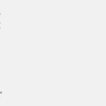
,
o
u
si
–