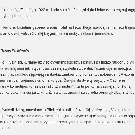
ų laikraštį „Žibutė“, o 1922 m. kartu su bičiulėmis įsteigia Lietuvos moterų sąjungą
ldybos pirmininke.
ui, kartu su bičiuliais gabena, slepia ir platina lietuviškąją spaudą, remia neturtingus
si didžiulį valstiečių alkį knygai, ji imasi mokyti vaikus ir jaunuolius.
a Rasos Baškienės
lio į Puziniškį, kuriame už viso gyvenimo uždirbtus pinigus pasistato raudonų plytų
lia tautinių susirinkimų centras, vasarą atvyksta studentai. Puziniškyje susipažįsta
pažintį apvainikuos jųdviejų santuoka. Lankosi J. Biliūnas, J. Jablonskis, P. Avižonis
 klausimai, dainuojama, skaitoma kūryba. Čia gimsta dviejų rašytojų – Gabrielės
tės – komedijos, kurias pasirašo „Dvi moteri“. Kartu jos kuria, važinėja į Birštoną
sunku pakelti, ir čia jai talkina Žemaitė, atrandanti su seneliu bendrą kalbą. Bitė tuo
valdyti dvarą, machinacijų Bitei tenka palikti Puziniškį. Ji išvyksta į Vilnių, dirba
iau parašys „Karo meto dienoraščiuose“: „Tautos gyvybė apie Vilnių – o du tos istorijo
 mūsų senovė su Gediminu ir Vytautu priešaky ir mūsų spaudos atgavimas su Petro
niomis“.