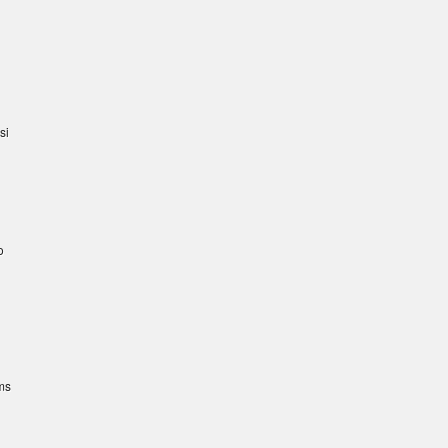
si
o
ems