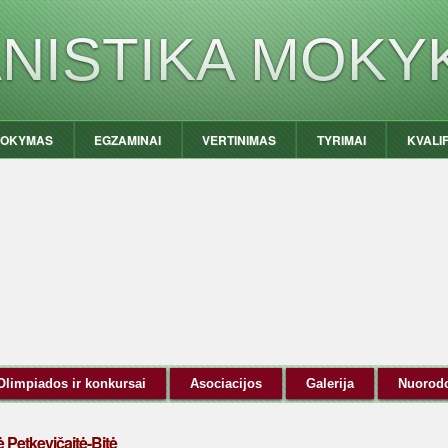
ANISTIKA MOKY
OKYMAS
EGZAMINAI
VERTINIMAS
TYRIMAI
KVALI
Olimpiados ir konkursai
Asociacijos
Galerija
Nuorod
 Petkevičaitė-Bitė