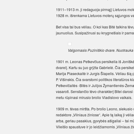
1911–1913 m. ji redaguoja pirmąjį Lietuvos moter
1928 m. išrenkama Lietuvos moterų sąjungos va
Bet visa tai bus vėliau. O kol kas Bitė talkina tėv
jaunuolius. Susipažinusi su knygnešiais ir pamačiu
Valgomasis Puziniškio dvare. Nuotrauk
1901 m. Leonas Petkevčius persikelia iš Joniškė
dvarelį. Kartu su juo grįžta Gabrielė. Čia persike
Marija Piaseckaitė ir Jurgis Šlapelis. Vėliau šią 
P. Višinskis. Čia svarstomi politikos literatūros
Petkevičaitės -Bitės ir Julijos Žymantienės-Žemai
vasaroti. Senstančio tėvo charakterį Bitei darosi 
metu rūpinasi mirusio brolio Vladislovo vaikais.
1909 m. tėvas miršta. Po brolio Leono, siekusio už
redaktore „Vilniaus žiniose“. Apie tą laiką ji vėl
arba, geriau pasakius, gyvybės ašigaliai – tai
Vileišio spaustuve ir jo leidžiamomis „Vilniaus ži