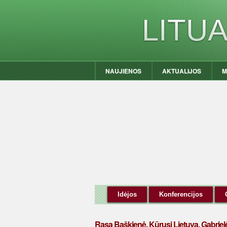
LITU
NAUJIENOS
AKTUALIJOS
M
Idėjos
Konferencijos
Rasa Baškienė. Kūrusi Lietuvą. Gabrielė