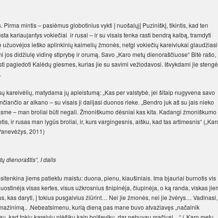
Pirma mintis – pasiėmus globotinius vykti į nuošalųjį Puziniškį, tikintis, kad ten
ta kariaujantys vokiečiai ir rusai – ir su visais tenka rasti bendrą kalbą, tramdyti
itę užuovėjos ieško aplinkinių kaimelių žmonės, netgi vokiečių kareiviukai glaudžiasi
i jos didžiulę vidinę stiprybę ir orumą. Savo „Karo metų dienoraščiuose“ Bitė rašo,
sti pagiedoti Kalėdų giesmes, kurias jie su savimi vežiodavosi. Išvykdami jie stengė
…
r rusų kareivėlių, matydama jų apleistumą: „Kas per valstybė, jei šitaip nugyvena savo
nčiančio ar alkano – su visais ji dalijasi duonos rieke. „Bendro juk aš su jais nieko
s prasme – man broliai būti negali. Žmoniškumo dėsniai kas kita. Kadangi žmoniškumo
etis, ir rusas man lygūs broliai, ir, kurs vargingesnis, aišku, kad tas artimesnis“ („Kar
, Panevėžys, 2011)
 dienoraštis“, I dalis
sitenkina jiems patiektu maistu: duona, pienu, kiaušiniais. Ima bjauriai burnotis vis
je uostinėja visas kertes, visus užkrosnius šnipinėja, čiupinėja, o ką randa, viskas ji
s, kas daryti, į tokius pusgalvius žiūrint… Nei jie žmonės, nei jie žvėrys… Vadinasi,
amažinimą.. .Nebeatsimenu, kurią dieną pas mane buvo atvažiavęs „načalnik
u, kad tokių kareivių plėšikų kaip bolševikų, dar nebuvau mačiusi…“ („Karo metų