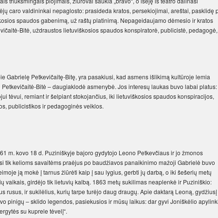
ais triukšmingais plojimais, žiūrovai šaukia „bravo“, o išėję iš teatro dalinasi
ūrėjų caro valdininkai nepaglosto: prasideda kratos, persekiojimai, areštai, pasklidę 
iškosios spaudos gabenimą, už raštų platinimą. Nepageidaujamo dėmesio ir kratos
evičaitė-Bitė, uždraustos lietuviškosios spaudos konspiratorė, publicistė, pedagogė,
ie Gabrielę Petkevičaitę-Bitę, yra pasakiusi, kad asmens išlikimą kultūroje lemia
lė Petkevičaitė-Bitė – daugiaklodė asmenybė. Jos interesų laukas buvo labai platus:
ui tėvui, remiant ir šelpiant stokojančius, iki lietuviškosios spaudos konspiracijos,
s, publicistikos ir pedagoginės veiklos.
861 m. kovo 18 d. Puziniškyje bajoro gydytojo Leono Petkevčiaus ir jo žmonos
 tik kelioms savaitėms praėjus po baudžiavos panaikinimo mažoji Gabrielė buvo
moje ją mokė į tarnus žiūrėti kaip į sau lygius, gerbti jų darbą, o iki šešerių metų
 vaikais, girdėjo tik lietuvių kalbą. 1863 metų sukilimas neaplenkė ir Puziniškio:
tus rusus, ir sukilėlius, kurių tarpe turėjo daug draugų. Apie daktarą Leoną, gydžiusį
mdavo pinigų – sklido legendos, pasiekusios ir mūsų laikus: dar gyvi Joniškėlio apylink
rgytės su kuprele tėvelį“.