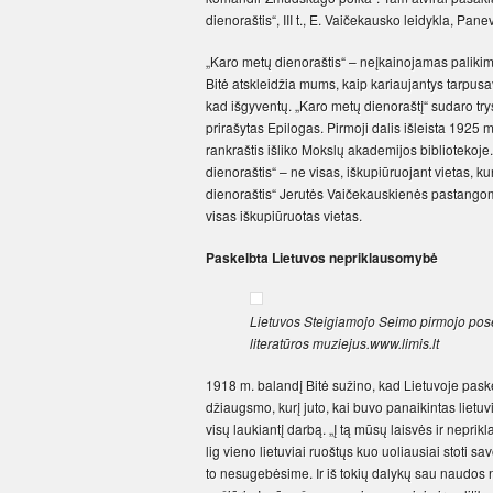
dienoraštis“, III t., E. Vaičekausko leidykla, Pan
„Karo metų dienoraštis“ – neįkainojamas palikim
Bitė atskleidžia mums, kaip kariaujantys tarpusavy
kad išgyventų. „Karo metų dienoraštį“ sudaro trys
prirašytas Epilogas. Pirmoji dalis išleista 1925 m
rankraštis išliko Mokslų akademijos bibliotekoje.
dienoraštis“ – ne visas, iškupiūruojant vietas, k
dienoraštis“ Jerutės Vaičekauskienės pastangomi
visas iškupiūruotas vietas.
Paskelbta Lietuvos nepriklausomybė
Lietuvos Steigiamojo Seimo pirmojo posėd
literatūros muziejus.www.limis.lt
1918 m. balandį Bitė sužino, kad Lietuvoje paske
džiaugsmo, kurį juto, kai buvo panaikintas liet
visų laukiantį darbą. „Į tą mūsų laisvės ir nepri
lig vieno lietuviai ruoštųs kuo uoliausiai stoti s
to nesugebėsime. Ir iš tokių dalykų sau naudos 