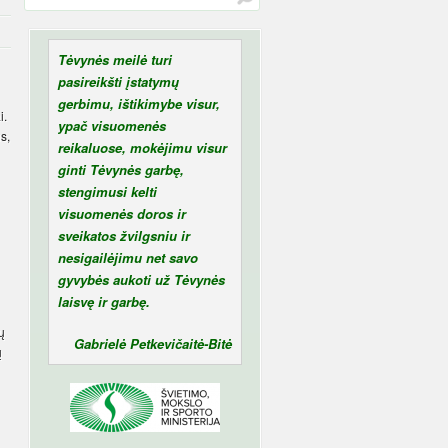
Tėvynės meilė turi
pasireikšti įstatymų
gerbimu, ištikimybe visur,
i.
ypač visuomenės
s,
reikaluose, mokėjimu visur
ginti Tėvynės garbę,
stengimusi kelti
visuomenės doros ir
sveikatos žvilgsniu ir
nesigailėjimu net savo
gyvybės aukoti už Tėvynės
laisvę ir garbę.
ų
Gabrielė Petkevičaitė-Bitė
ų