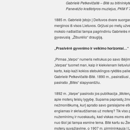
Gabrielė Petkevičaitė – Bitė su bitinink
Panevėžio kraštotyros muziejus, PKM F 7
1885 m. Gabrielė įstojo į Deltuvos dvare suorgan
merginos iš visos Lietuvos. Grįžusi po metų užve
mokslo našlaičiai tampa pagrindiniu Gabrielės rū
gyvavusią „Žiburėlio“ draugiją.
„Prasivėrė gyvenimo ir veikimo horizontai…“
„Pirmas „Varpo“ numeris netrukus po savo išėjimo
„Varpas“ tuomet man, kaip ir kiekvienam lietuviui
karto, kaip kaži kokios stebuklingos rykštės pal
Gabrielė Petkevičaitė-Bitė. 1890 m., pasirašiusi 
pasirašo „Bitės“ slapyvardžiu.
1892 m. „Varpe“ pasirodo jos publikacija „Moterų 
apie moterų teisių lygybę. Supama paprastų žmoni
nežmoniškumą, kurį aprašo savo garsiajame etiud
engiamas ir skriaudžiamas už moterę? Tik viso 
nužeminimų ir nuoskaudų, kad viskas mums atrodo
nuo šiol jai tampa esmine tema. Bitė kartu su Že
moterų suvažiavime, o 1907 m. pirmininkauja I 