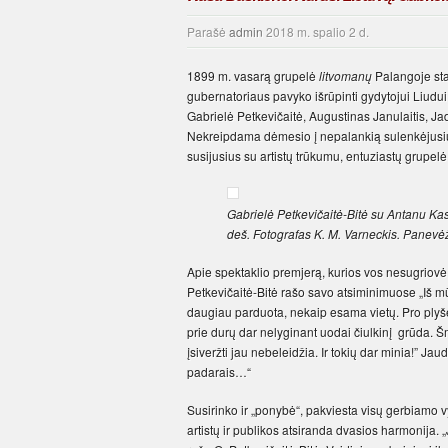
Parašė
admin
2018 m. spalio 2 d.
1899 m. vasarą grupelė
litvomanų
Palangoje stat
gubernatoriaus pavyko išrūpinti gydytojui Liudui V
Gabrielė Petkevičaitė, Augustinas Janulaitis, Jad
Nekreipdama dėmesio į nepalankią sulenkėjusių p
susijusius su artistų trūkumu, entuziastų grupelė
Gabrielė Petkevičaitė-Bitė su Antanu Kas
deš. Fotografas K. M. Varneckis. Panevė
Apie spektaklio premjerą, kurios vos nesugriovė 
Petkevičaitė-Bitė rašo savo atsiminimuose „Iš m
daugiau parduota, nekaip esama vietų. Pro plyše
prie durų dar nelyginant uodai čiulkinį grūda. Š
įsiveržti jau nebeleidžia. Ir tokių dar minia!” Jau
padarais…“
Susirinko ir „ponybė“, pakviesta visų gerbiamo v
artistų ir publikos atsiranda dvasios harmonija.