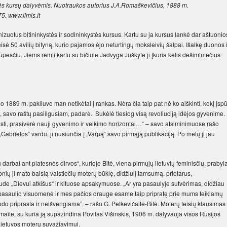
ytės kursų dalyvėmis. Nuotraukos autorius J.A.Romaškevičius, 1888 m.
5. www.limis.lt
izuotus bitininkystės ir sodininkystės kursus. Kartu su ja kursus lankė dar aštuonio
isė 50 avilių bityną, kurio pajamos ėjo neturtingų moksleivių šalpai. Išalkę duonos i
pesčiu. Jiems remti kartu su bičiule Jadvyga Juškyte ji įkuria kelis dešimtmečius
 1889 m. pakliuvo man netikėtai į rankas. Nėra čia taip pat nė ko aiškinti, kokį įsp
, savo raštų pasiilgusiam, padarė. Sukėlė tiesiog visą revoliuciją idėjos gyvenime. 
iesti, prasivėrė nauji gyvenimo ir veikimo horizontai…“ – savo atsiminimuose rašo
„Gabrielos“ vardu, ji nusiunčia į „Varpą“ savo pirmąją publikaciją. Po metų ji jau
darbai ant platesnės dirvos“, kurioje Bitė, viena pirmųjų lietuvių feminisčių, prabyl
ų ji mato baisią valstiečių moterų būklę, didžiulį tamsumą, prietarus,
e „Dievui atkišus“ ir kituose apsakymuose. „Ar yra pasaulyje sutvėrimas, didžiau
pasaulio visuomenė ir mes pačios drauge esame taip pripratę prie mums teikiamų
 priprasta ir neišvengiama”, – rašo G. Petkevičaitė-Bitė. Moterų teisių klausimas
maite, su kuria ją supažindina Povilas Višinskis, 1906 m. dalyvauja visos Rusijos
Lietuvos moterų suvažiavimui.