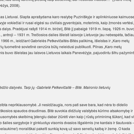
evėžys, 2008).
as Lietuvai. Slapta aprašydama karo realybę Puziniškyje ir aplinkiniuose kaimuose
je vokiečiai ir rusai elgėsi su civiliais gyventojais, moterimis, kaip žmonės vertėsi,
 dalys. Pradėjusi rašyti 1914 m. birželį, Bitė jį pabaigė 1919 m. liepą. 1926 m. buv
., antroji – 1931 m. Trečiosios dalies išleisti laisvoje Lietuvoje jau nebespėta, tačia
 1966 m., leidžiant Gabrielės Petkevičaitės-Bitės palikimą, išleistas ir „Karo metų
urių tuometinė sovietinė cenzūra būtų neleidusi publikuoti. Pilnas „Karo metų
s buvo išleistas jau laisvos Lietuvos laikais Panevėžyje, pajuodintu šifru pažymint
žio dalyvės. Tarp jų -Gabrielė Petkevičaitė – Bitė. Maironio lietuvių
lbta nepriklausomybė. Ji nesidžiaugia, nors pati save bara, kad nėra to didelio
uviškosios spaudos draudimas. Bitė suvokia didžiulę valstybės kūrimo atsakomybę ir
klausomybės skelbimą įstengiu dabar žiūrėti vien kaip į rūstų priminimą šūksnį, kad vi
avo šalies sargyboje ir ginkluotųs visomis dvasios išgalėmis (ne kardais ir šautuvais 
nelaukime!) morališkai pakelti sunkią kovą už savo senelių kalbą ir žemę. O kada