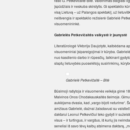
rašo G. Petkevičaitė-Bitė. Vaidinimas baigiasi ilg
įspūdžiais ir neskuba skirstytis. Gi spektaklio k
visą Lietuvą – už Palangos spektaklį, už lietuv
neišvengia ir spektaklio režisierė Gabrielė Petk
visuomenininkė.
Gabrielės Petkevičaitės vaikystė ir jaunystė
Literatūrologė Viktorija Daujotytė, kalbėdama ap
visuomeniniai įsipareigojimai ir kūryba. Gabrie
nuo kasdienio darbo ir rūpesčių, talkinant gydytoj
slaptų lietuvybės puoselėtojų susirinkimų, kūrybo
Gabrielė Petkevičaitė – Bitė
Būsimoji rašytoja ir visuomenės veikėja gimė 1
Malvinos Onos Chodakauskaitės šeimoje. Gimusi
auklėjama dvasia, kad „vargo bijoti neturime“. Šei
amžiaus Gabrielė, dažnai žaisdavusi su valstiečių
daktarui Leonui Petkevičiui teko gydyti ir sužeis
visus – ir turtingus, ir vargšus, iš kurių jis nei
seneliai iš savo tėvų kalbų atsimena daktarą, „me