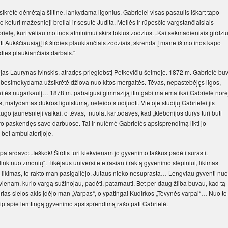
krėtė dėmėtąja šiltine, lankydama ligonius. Gabrielei visas pasaulis iškart tapo
o keturi mažesnieji broliai ir sesutė Judita. Meilės ir rūpesčio vargstančiaisiais
rielę, kuri vėliau motinos atminimui skirs tokius žodžius: „Kai sekmadieniais girdži
Aukščiausiąjį iš širdies plaukiančiais žodžiais, skrenda į mane iš motinos kapo
rdies plaukiančiais darbais.“
jas Laurynas Ivinskis, atradęs prieglobstį Petkevičių šeimoje. 1872 m. Gabrielė bu
je besimokydama užsikrėtė džiova nuo kitos mergaitės. Tėvas, nepastebėjęs ligos,
rgaitės nugarkaulį… 1878 m. pabaigusi gimnaziją itin gabi matematikai Gabrielė norė
vas, matydamas dukros liguistumą, neleido studijuoti. Vietoje studijų Gabrielei jis
go jaunesnieji vaikai, o tėvas, nuolat kartodavęs, kad „klebonijos durys turi būti
vo paskendęs savo darbuose. Tai ir nulėmė Gabrielės apsisprendimą likti jo
 bei ambulatorijoje.
 patardavo: „Ieškok! Širdis turi kiekvienam jo gyvenimo taškus padėti surasti.
ink nuo žmonių“. Tikėjaus universitete rasianti raktą gyvenimo slėpiniui, likimas
rs likimas, to rakto man pasigailėjo. Jutaus nieko nesuprasta… Lengviau gyventi nuo
vienam, kurio vargą sužinojau, padėti, patarnauti. Bet per daug žliba buvau, kad tą
rias sielos akis įdėjo man „Varpas“, o ypatingai Kudirkos „Tėvynės varpai“… Nuo to
aip apie lemtingą gyvenimo apsisprendimą rašo pati Gabrielė.