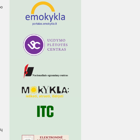
po
ių