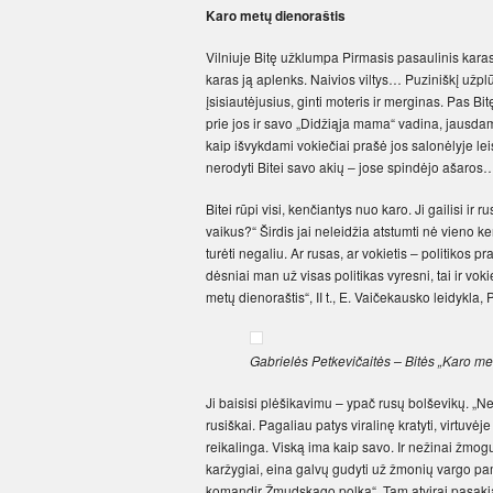
Karo metų dienoraštis
Vilniuje Bitę užklumpa Pirmasis pasaulinis karas. 
karas ją aplenks. Naivios viltys… Puziniškį užplūs
įsisiautėjusius, ginti moteris ir merginas. Pas B
prie jos ir savo „Didžiąja mama“ vadina, jausdam
kaip išvykdami vokiečiai prašė jos salonėlyje lei
nerodyti Bitei savo akių – jose spindėjo ašaros
Bitei rūpi visi, kenčiantys nuo karo. Ji gailisi i
vaikus?“ Širdis jai neleidžia atstumti nė vieno ke
turėti negaliu. Ar rusas, ar vokietis – politiko
dėsniai man už visas politikas vyresni, tai ir voki
metų dienoraštis“, II t., E. Vaičekausko leidykla
Gabrielės Petkevičaitės – Bitės „Karo metų
Ji baisisi plėšikavimu – ypač rusų bolševikų. „Ne
rusiškai. Pagaliau patys viralinę kratyti, virtuvė
reikalinga. Viską ima kaip savo. Ir nežinai žmogu
karžygiai, eina galvų gudyti už žmonių vargo p
komandir Žmudskago polka“. Tam atvirai pasakia