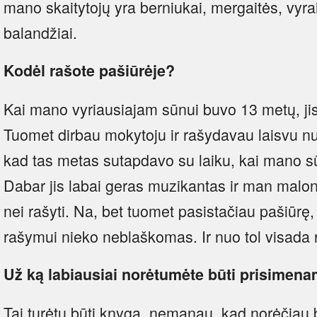
mano skaitytojų yra berniukai, mergaitės, vyrai,
balandžiai.
Kodėl rašote pašiūrėje?
Kai mano vyriausiajam sūnui buvo 13 metų, ji
Tuomet dirbau mokytoju ir rašydavau laisvu nu
kad tas metas sutapdavo su laiku, kai mano 
Dabar jis labai geras muzikantas ir man malonia
nei rašyti. Na, bet tuomet pasistačiau pašiūrę,
rašymui nieko neblaškomas. Ir nuo tol visada r
Už ką labiausiai norėtumėte būti prisimen
Tai turėtų būti knyga, nemanau, kad norėčiau