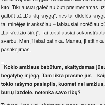
kito! Tikriausiai galėčiau būti prisimenamas už
galbūt už „Dulkių knygą“, nes tai didelės kny
tai minėjęs ir anksčiau – labiausiai norėčiau 
„Laikrodžio širdį“. Tai tobuliausiai sukonstruot
svarbu. Man ji labai patinka. Manau, ji atitinka 
pasakojimas.
Kokio amžiaus bebūtum, skaitydamas jūsų
begalybę ir jėgą. Tam tikra prasme jūs – ka
tokio rašymo paslaptis, kuomet nei amžius,
burtų lazdele, netenka savo ribų?
Tikiuosi, kad visi, skaitantys mano knygas, jau