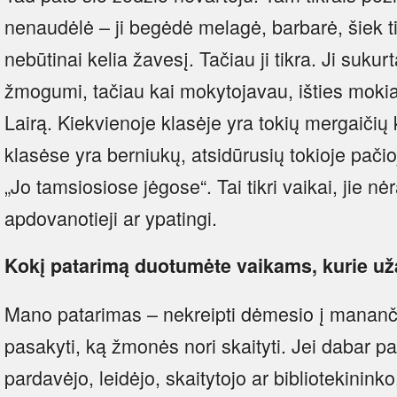
nenaudėlė – ji begėdė melagė, barbarė, šiek ti
nebūtinai kelia žavesį. Tačiau ji tikra. Ji suku
žmogumi, tačiau kai mokytojavau, išties moki
Lairą. Kiekvienoje klasėje yra tokių mergaičių k
klasėse yra berniukų, atsidūrusių tokioje pačioje
„Jo tamsiosiose jėgose“. Tai tikri vaikai, jie nė
apdovanotieji ar ypatingi.
Kokį patarimą duotumėte vaikams, kurie uža
Mano patarimas – nekreipti dėmesio į mananči
pasakyti, ką žmonės nori skaityti. Jei dabar 
pardavėjo, leidėjo, skaitytojo ar bibliotekininko