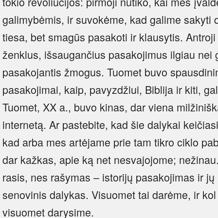
tokio revoliucijos: pirmoji nutiko, kai mes įvald
galimybėmis, ir suvokėme, kad galime sakyti da
tiesa, bet smagūs pasakoti ir klausytis. Antro
ženklus, išsaugančius pasakojimus ilgiau nei g
pasakojantis žmogus. Tuomet buvo spausdinim
pasakojimai, kaip, pavyzdžiui, Biblija ir kiti, ga
Tuomet, XX a., buvo kinas, dar viena milžinišk
internetą. Ar pastebite, kad šie dalykai keičiasi
kad arba mes artėjame prie tam tikro ciklo pa
dar kažkas, apie ką net nesvajojome; nežinau. T
rasis, nes rašymas – istorijų pasakojimas ir j
senovinis dalykas. Visuomet tai darėme, ir ko
visuomet darysime.