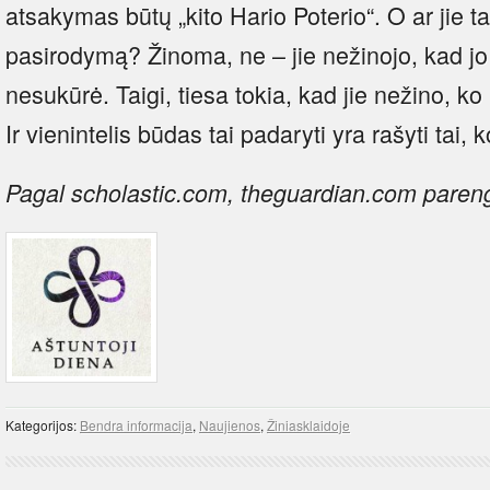
atsakymas būtų „kito Hario Poterio“. O ar jie ta
pasirodymą? Žinoma, ne – jie nežinojo, kad jo 
nesukūrė. Taigi, tiesa tokia, kad jie nežino, ko n
Ir vienintelis būdas tai padaryti yra rašyti tai, 
Pagal scholastic.com, theguardian.com pare
Kategorijos:
Bendra informacija
,
Naujienos
,
Žiniasklaidoje