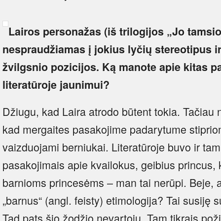
Lairos personažas (iš trilogijos „Jo tamsi
nespraudžiamas į jokius lyčių stereotipus i
žvilgsnio pozicijos. Ką manote apie kitas p
literatūroje jaunimui?
Džiugu, kad Laira atrodo būtent tokia. Tačiau
kad mergaites pasakojime padarytume stipriomis
vaizduojami berniukai. Literatūroje buvo ir tam
pasakojimais apie kvailokus, geibius princus, k
barnioms princesėms – man tai nerūpi. Beje, 
„barnus“ (angl. feisty) etimologija? Tai susiję s
Tad pats šio žodžio nevartoju. Tam tikrais požiū