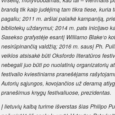
brandą tik kaip judėjimą tam tikra tiese, kuria t
pagaliu; 2011 m. aršiai palaikė kampaniją, pri
bibliotekų uždarymui; 2014 m. pats inicijavo ka
Sasekso grafystėje esantį Williamo Blake‘o k
nesirūpinančią valdžią; 2016 m. sausį Ph. Pu
veiklos atsisakė būti Oksfordo literatūros fest
nebegali juo būti po nuolatinių organizatorių a
festivalio kviestiniams pranešėjams rašytojam
Autorių sąjungos, kovojančios už deramą atlyg
pranešimus knygų festivaliuose, prezidentas.
Į lietuvių kalbą turime išverstas šias Philipo 