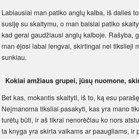
Labiausiai man patiko anglų kalba, iš dalies tod
susiję su skaitymu, o man baisiai patiko skaityt
kad gerai gaudžiausi anglų kalboje. Rašyba, g
man ėjosi labai lengvai, skirtingai nei tikslieji
sunkiau.
Kokiai amžiaus grupei, jūsų nuomone, ski
Bet kas, mokantis skaityti, iš to, ką esu parašę
Neįmanoma tiksliai pasakyti, kas yra mano tikroj
turėtų būti, ir aš tikrai nenorėčiau ko nors atst
ta knyga yra skirta vaikams ar paaugliams, ir p