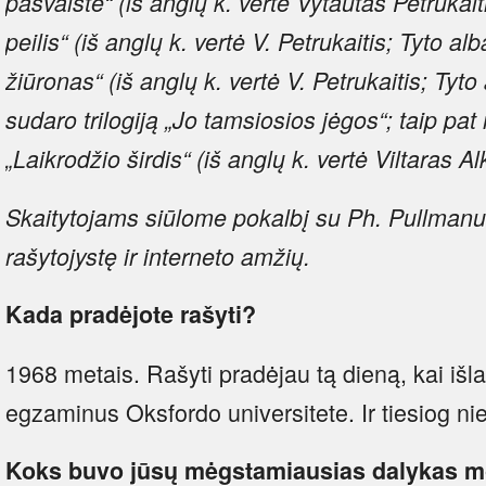
pašvaistė“ (iš anglų k. vertė Vytautas Petrukait
peilis“ (iš anglų k. vertė V. Petrukaitis; Tyto al
žiūronas“ (iš anglų k. vertė V. Petrukaitis; Tyt
sudaro trilogiją „Jo tamsiosios jėgos“; taip pa
„Laikrodžio širdis“ (iš anglų k. vertė Viltaras A
Skaitytojams siūlome pokalbį su Ph. Pullmanu –
rašytojystę ir interneto amžių.
Kada pradėjote rašyti?
1968 metais. Rašyti pradėjau tą dieną, kai išl
egzaminus Oksfordo universitete. Ir tiesiog ni
Koks buvo jūsų mėgstamiausias dalykas m