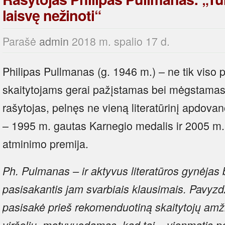
laisvę nežinoti“
Parašė
admin
2018 m. spalio 17 d.
Philipas Pullmanas (g. 1946 m.) – ne tik viso pa
skaitytojams gerai pažįstamas bei mėgstamas 
rašytojas, pelnęs ne vieną literatūrinį apdovan
– 1995 m. gautas Karnegio medalis ir 2005 m.
atminimo premija.
Ph. Pulmanas – ir aktyvus literatūros gynėjas 
pasisakantis jam svarbiais klausimais. Pavyzdži
pasisakė prieš rekomenduotiną skaitytojų am
viršelių, motyvuodamas, kad tai – vienmatis pož