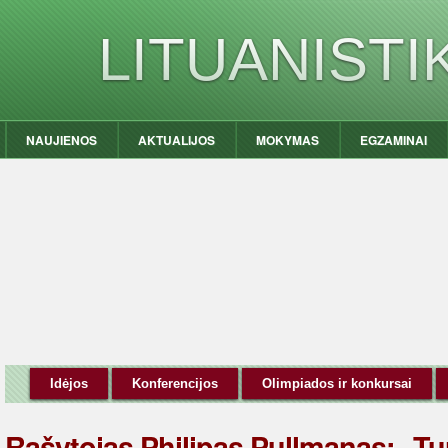
LITUANIST
NAUJIENOS
AKTUALIJOS
MOKYMAS
EGZAMINAI
Idėjos
Konferencijos
Olimpiados ir konkursai
Rašytojas Philipas Pullmanas: „Tu