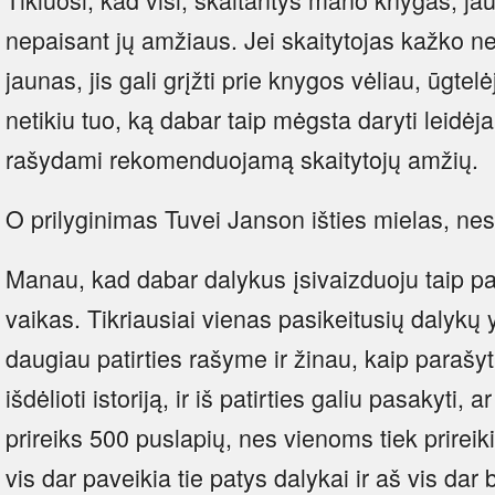
nepaisant jų amžiaus. Jei skaitytojas kažko n
jaunas, jis gali grįžti prie knygos vėliau, ūgtelė
netikiu tuo, ką dabar taip mėgsta daryti leidėja
rašydami rekomenduojamą skaitytojų amžių.
O prilyginimas Tuvei Janson išties mielas, nes
Manau, kad dabar dalykus įsivaizduoju taip pa
vaikas. Tikriausiai vienas pasikeitusių dalykų 
daugiau patirties rašyme ir žinau, kaip parašyt
išdėlioti istoriją, ir iš patirties galiu pasakyti, a
prireiks 500 puslapių, nes vienoms tiek prirei
vis dar paveikia tie patys dalykai ir aš vis dar 