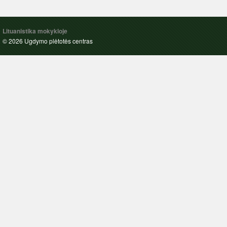
Lituanistika mokykloje
© 2026 Ugdymo plėtotės centras