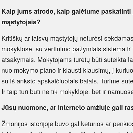
Kaip jums atrodo, kaip galėtume paskatinti j
mąstytojais?
Kritiškų ar laisvų mąstytojų neturėsi sekdam
mokyklose, su vertinimo pažymiais sistema ir v
atsakymais. Mokytojams turėtų būti suteikta la
nuo mokymo plano ir klausti klausimų, į kuriu
su iš anksto apskaičiuotais balais. Turime sute
Ir taip turi būti ne tik mokykloje, bet ir namuos
Jūsų nuomone, ar interneto amžiuje gali ras
Žmonijos istorijoje buvo gal keturios ar penki