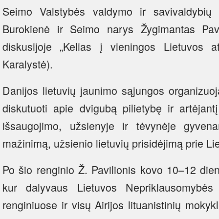
Seimo Valstybės valdymo ir savivaldybių
Burokienė ir Seimo narys Žygimantas Pav
diskusijoje „Kelias į vieningos Lietuvos a
Karalystė).
Danijos lietuvių jaunimo sąjungos organiz
diskutuoti apie dvigubą pilietybę ir artėjan
išsaugojimo, užsienyje ir tėvynėje gyvenanč
mažinimą, užsienio lietuvių prisidėjimą prie Li
Po šio renginio Ž. Pavilionis kovo 10–12 dien
kur dalyvaus Lietuvos Nepriklausomybės
renginiuose ir visų Airijos lituanistinių moky