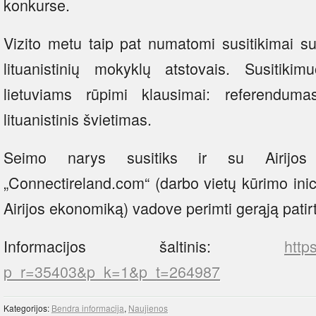
konkurse.
Vizito metu taip pat numatomi susitikimai s
lituanistinių mokyklų atstovais. Susitiki
lietuviams rūpimi klausimai: referenduma
lituanistinis švietimas.
Seimo narys susitiks ir su Airijos 
„Connectireland.com“ (darbo vietų kūrimo inici
Airijos ekonomiką) vadove perimti gerąją patirt
Informacijos šaltinis:
http
p_r=35403&p_k=1&p_t=264987
Kategorijos:
Bendra informacija
,
Naujienos