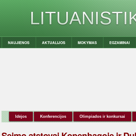
LITUANIST
NAUJIENOS
AKTUALIJOS
MOKYMAS
EGZAMINAI
Idėjos
Konferencijos
Olimpiados ir konkursai
Seimo atstovai Kopenhagoje ir Dubl