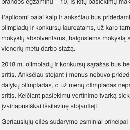
brandos egzaminų – 10, iš kitų pasiekimų mak
Papildomi balai kaip ir anksčiau bus pridedami 
olimpiadų ir konkursų laureatams, už karo tarn
mokyklų absolventams, baigusiems mokyklą s
vienerių metų darbo stažą.
2018 m. olimpiadų ir konkursų sąrašas bus bend
sritis. Anksčiau stojant į menus nebuvo prid
dalykų olimpiadas, o už menų olimpiadas nepri
sritis. Keičiant pasiekimų vertinimo tvarką sieki
įvairiapusiškai išsilavinę stojantieji.
Geriausiųjų eilės sudarymo esminiai principai 