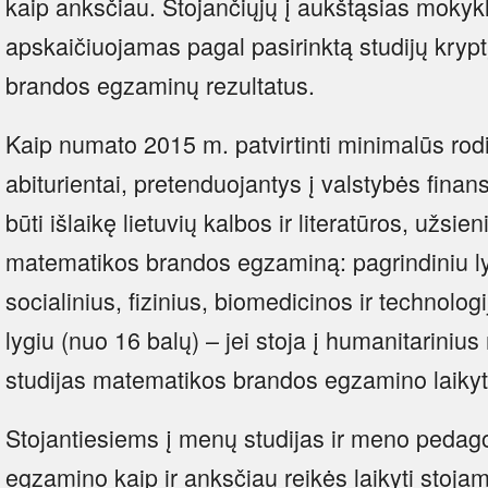
kaip anksčiau. Stojančiųjų į aukštąsias mokyk
apskaičiuojamas pagal pasirinktą studijų kryptį
brandos egzaminų rezultatus.
Kaip numato 2015 m. patvirtinti minimalūs rodi
abiturientai, pretenduojantys į valstybės finan
būti išlaikę lietuvių kalbos ir literatūros, užsien
matematikos brandos egzaminą: pagrindiniu lygi
socialinius, fizinius, biomedicinos ir technol
lygiu (nuo 16 balų) – jei stoja į humanitariniu
studijas matematikos brandos egzamino laikyt
Stojantiesiems į menų studijas ir meno pedago
egzamino kaip ir anksčiau reikės laikyti stoja