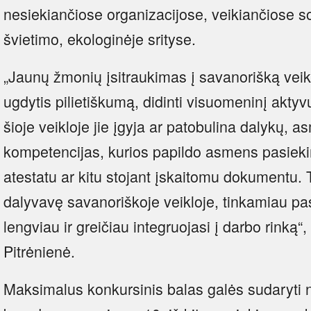
nesiekiančiose organizacijose, veikiančiose soc
švietimo, ekologinėje srityse.
„Jaunų žmonių įsitraukimas į savanorišką veik
ugdytis pilietiškumą, didinti visuomeninį akty
šioje veikloje jie įgyja ar patobulina dalykų, a
kompetencijas, kurios papildo asmens pasieki
atestatu ar kitu stojant įskaitomu dokumentu.
dalyvavę savanoriškoje veikloje, tinkamiau pas
lengviau ir greičiau integruojasi į darbo rinką“
Pitrėnienė.
Maksimalus konkursinis balas galės sudaryti n