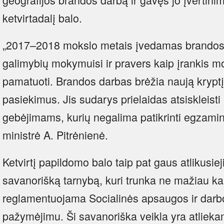
ketvirtadalį balo.
„2017–2018 mokslo metais įvedamas brandos 
galimybių mokymuisi ir pravers kaip įrankis 
pamatuoti. Brandos darbas brėžia naują krypt
pasiekimus. Jis sudarys prielaidas atsiskleist
gebėjimams, kurių negalima patikrinti egzamin
ministrė A. Pitrėnienė.
Ketvirtį papildomo balo taip pat gaus atlikusiej
savanorišką tarnybą, kuri trunka ne mažiau ka
reglamentuojama Socialinės apsaugos ir darbo 
pažymėjimu. Ši savanoriška veikla yra atliek