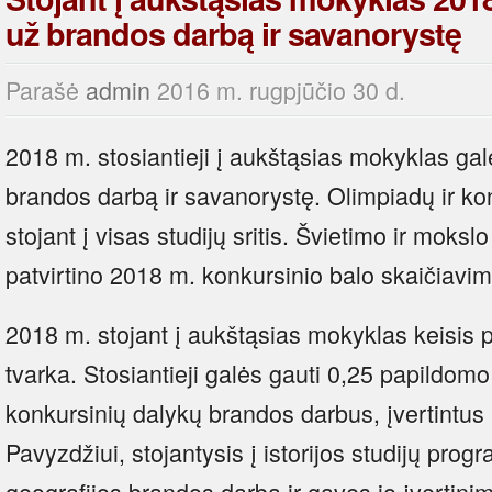
už brandos darbą ir savanorystę
Parašė
admin
2016 m. rugpjūčio 30 d.
2018 m. stosiantieji į aukštąsias mokyklas ga
brandos darbą ir savanorystę. Olimpiadų ir k
stojant į visas studijų sritis. Švietimo ir moks
patvirtino 2018 m. konkursinio balo skaičiavim
2018 m. stojant į aukštąsias mokyklas keisis
tvarka. Stosiantieji galės gauti 0,25 papildomo
konkursinių dalykų brandos darbus, įvertintus
Pavyzdžiui, stojantysis į istorijos studijų prog
geografijos brandos darbą ir gavęs jo įvertini