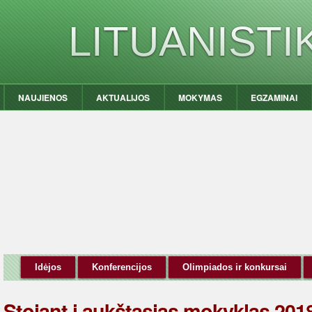
LITUANIST
NAUJIENOS
AKTUALIJOS
MOKYMAS
EGZAMINAI
Idėjos
Konferencijos
Olimpiados ir konkursai
Stojant į aukštąsias mokyklas 2018