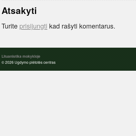
Atsakyti
Turite
prisijungti
kad rašyti komentarus.
Lituanistika mokykloje
© 2026 Ugdymo plėtotės centras