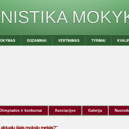
ANISTIKA MOKY
OKYMAS
EGZAMINAI
VERTINIMAS
TYRIMAI
KVALI
Olimpiados ir konkursai
Asociacijos
Galerija
Nuorod
ktualu šiais mokslo metais?“