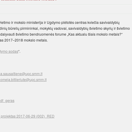
etimo ir mokslo ministerija ir Ugdymo plėtotės centras kviečia savivaldybių
nių būrelių pirmininkai, mokyklų vadovai, savivaldybių švietimo skyrių ir švietimo
ai, dalyvauti švietimo bendruomenės forume „Kas aktualu šiais mokslo metais?“
lijas 2017–2018 mokslo metais.
dymo sodas
“.
a.sausaitiene@upc.smm.lt
lomeja.bitlieriute@upc.smm.lt
pdf_geras
 projektas 2017-06-29 (002)_RED