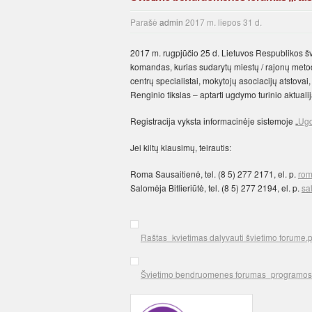
Parašė
admin
2017 m. liepos 31 d.
2017 m. rugpjūčio 25 d. Lietuvos Respublikos švi
komandas, kurias sudarytų miestų / rajonų metodi
centrų specialistai, mokytojų asociacijų atstov
Renginio tikslas – aptarti ugdymo turinio aktua
Registracija vyksta informacinėje sistemoje „
Ug
Jei kiltų klausimų, teirautis:
Roma Sausaitienė, tel. (8 5) 277 2171, el. p.
rom
Salomėja Bitlieriūtė, tel. (8 5) 277 2194, el. p.
sa
Raštas_kvietimas dalyvauti švietimo forume.
Švietimo bendruomenes forumas_programos