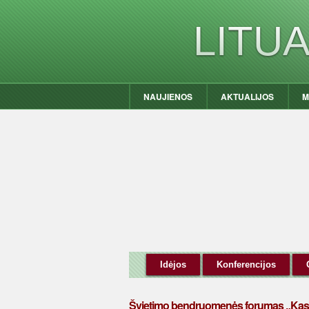
LITU
NAUJIENOS
AKTUALIJOS
M
Idėjos
Konferencijos
Švietimo bendruomenės forumas „Kas a