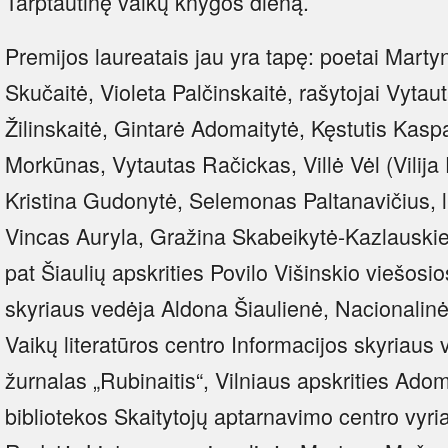
Tarptautinę vaikų knygos dieną.
Premijos laureatais jau yra tapę: poetai Marty
Skučaitė, Violeta Palčinskaitė, rašytojai Vyta
Žilinskaitė, Gintarė Adomaitytė, Kęstutis Kasp
Morkūnas, Vytautas Račickas, Villė Vėl (Vilija 
Kristina Gudonytė, Selemonas Paltanavičius, li
Vincas Auryla, Gražina Skabeikytė-Kazlauskie
pat Šiaulių apskrities Povilo Višinskio viešosio
skyriaus vedėja Aldona Šiaulienė, Nacionalin
Vaikų literatūros centro Informacijos skyriaus
žurnalas „Rubinaitis“, Vilniaus apskrities Ad
bibliotekos Skaitytojų aptarnavimo centro vyria