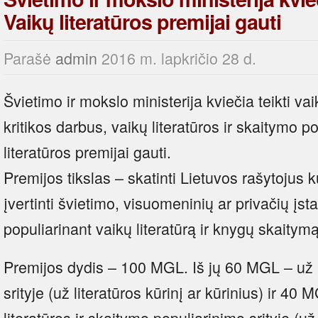
Vaikų literatūros premijai gauti
Parašė
admin
2016 m. lapkričio 28 d.
Švietimo ir mokslo ministerija kviečia teikti vai
kritikos darbus, vaikų literatūros ir skaitymo 
literatūros premijai gauti.
Premijos tikslas – skatinti Lietuvos rašytojus 
įvertinti švietimo, visuomeninių ar privačių įs
populiarinant vaikų literatūrą ir knygų skaitymą
Premijos dydis – 100 MGL. Iš jų 60 MGL – už 
srityje (už literatūros kūrinį ar kūrinius) ir 4
literatūros ir skaitymo populiarinimo srityje (už 