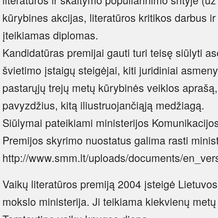
kūrybines akcijas, literatūros kritikos darbus ir
įteikiamas diplomas.
Kandidatūras premijai gauti turi teisę siūlyti as
švietimo įstaigų steigėjai, kiti juridiniai asmeny
pastarųjų trejų metų kūrybinės veiklos apraš
pavyzdžius, kitą iliustruojančiąją medžiagą.
Siūlymai pateikiami ministerijos Komunikacijos 
Premijos skyrimo nuostatus galima rasti ministe
http://www.smm.lt/uploads/documents/en_ve
Vaikų literatūros premiją 2004 įsteigė Lietuvo
mokslo ministerija. Ji teikiama kiekvienų metų