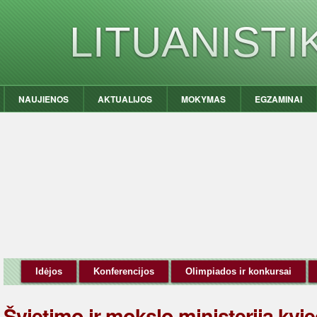
LITUANIST
NAUJIENOS
AKTUALIJOS
MOKYMAS
EGZAMINAI
Idėjos
Konferencijos
Olimpiados ir konkursai
Švietimo ir mokslo ministerija kvieč