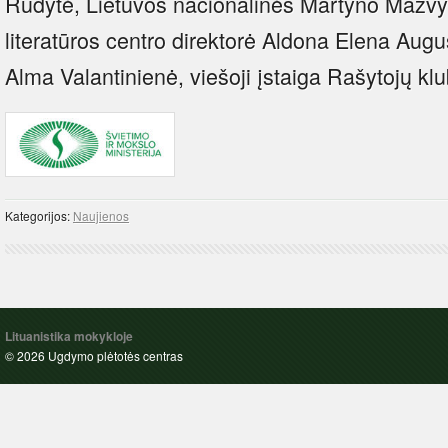
Rudytė, Lietuvos nacionalinės Martyno Mažvy
literatūros centro direktorė Aldona Elena Augu
Alma Valantinienė, viešoji įstaiga Rašytojų kl
Kategorijos:
Naujienos
Lituanistika mokykloje
© 2026 Ugdymo plėtotės centras