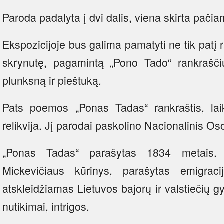
Paroda padalyta į dvi dalis, viena skirta pačia
Ekspozicijoje bus galima pamatyti ne tik patį ra
skrynutę, pagamintą „Pono Tado“ rankraščiui
plunksną ir pieštuką.
Pats poemos „Ponas Tadas“ rankraštis, lai
relikvija. Jį parodai paskolino Nacionalinis Oso
„Ponas Tadas“ parašytas 1834 metais. T
Mickevičiaus kūrinys, parašytas emigrac
atskleidžiamas Lietuvos bajorų ir valstiečių gy
nutikimai, intrigos.