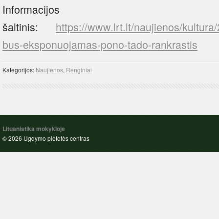
Informacijos
šaltinis:
https://www.lrt.lt/naujienos/kultu
bus-eksponuojamas-pono-tado-rankrastis
Kategorijos:
Naujienos
,
Renginiai
Lituanistika mokykloje
© 2026 Ugdymo plėtotės centras