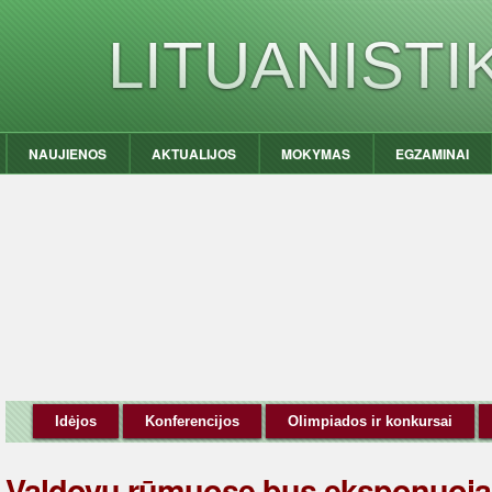
LITUANIST
NAUJIENOS
AKTUALIJOS
MOKYMAS
EGZAMINAI
Idėjos
Konferencijos
Olimpiados ir konkursai
Valdovų rūmuose bus eksponuoj