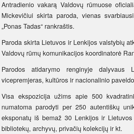
Antradienio vakarą Valdovų rūmuose oficial
Mickevičiui skirta paroda, vienas svarbia
„Ponas Tadas“ rankraštis.
Paroda skirta Lietuvos ir Lenkijos valstybių 
Valdovų rūmų komunikacijos koordinatorė Ram
Parodos atidarymo renginyje dalyvaus Li
vicepremjeras, kultūros ir nacionalinio paveldo
Visa ekspozicija užims apie 500 kvadratin
numatoma parodyti per 250 autentiškų unikal
eksponatų iš bemaž 30 Lenkijos ir Lietuvos p
bibliotekų, archyvų, privačių kolekcijų ir kt.