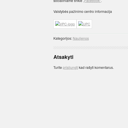
socialiniame tinkle
„Facebook“
.
Valstybės pažinimo centro informacija
Kategorijos:
Naujienos
Atsakyti
Turite
prisijungti
kad rašyti komentarus.