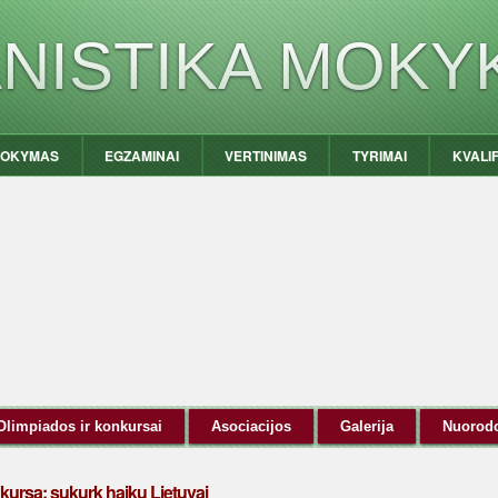
ANISTIKA MOKY
OKYMAS
EGZAMINAI
VERTINIMAS
TYRIMAI
KVALI
Olimpiados ir konkursai
Asociacijos
Galerija
Nuorod
kursą: sukurk haiku Lietuvai