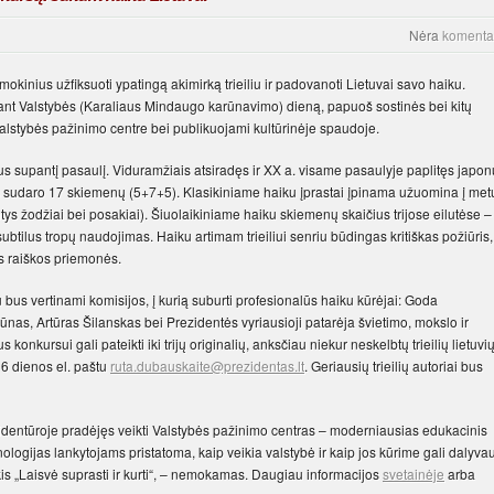
Nėra
komenta
okinius užfiksuoti ypatingą akimirką trieiliu ir padovanoti Lietuvai savo haiku.
nčiant Valstybės (Karaliaus Mindaugo karūnavimo) dieną, papuoš sostinės bei kitų
alstybės pažinimo centre bei publikuojami kultūrinėje spaudoje.
 mus supantį pasaulį. Viduramžiais atsiradęs ir XX a. visame pasaulyje paplitęs japon
as sudaro 17 skiemenų (5+7+5). Klasikiniame haiku įprastai įpinama užuomina į met
ntys žodžiai bei posakiai). Šiuolaikiniame haiku skiemenų skaičius trijose eilutėse –
btilus tropų naudojimas. Haiku artimam trieiliui senriu būdingas kritiškas požiūris,
s raiškos priemonės.
riu bus vertinami komisijos, į kurią suburti profesionalūs haiku kūrėjai: Goda
nas, Artūras Šilanskas bei Prezidentės vyriausioji patarėja švietimo, mokslo ir
onkursui gali pateikti iki trijų originalių, anksčiau niekur neskelbtų trieilių lietuvi
o 6 dienos el. paštu
ruta.dubauskaite@prezidentas.lt
. Geriausių trieilių autoriai bus
dentūroje pradėjęs veikti Valstybės pažinimo centras – moderniausias edukacinis
ologijas lankytojams pristatoma, kaip veikia valstybė ir kaip jos kūrime gali dalyvau
kis „Laisvė suprasti ir kurti“, – nemokamas. Daugiau informacijos
svetainėje
arba