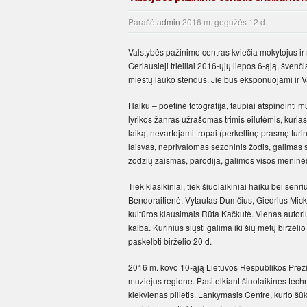
Parašė
admin
2016 m. gegužės 12 d.
Valstybės pažinimo centras kviečia mokytojus ir m
Geriausieji trieiliai 2016-ųjų liepos 6-ąją, šve
miestų lauko stendus. Jie bus eksponuojami ir V
Haiku – poetinė fotografija, taupiai atspindinti
lyrikos žanras užrašomas trimis eilutėmis, kuri
laiką, nevartojami tropai (perkeltinę prasmę turi
laisvas, neprivalomas sezoninis žodis, galimas su
žodžių žaismas, parodija, galimos visos meninė
Tiek klasikiniai, tiek šiuolaikiniai haiku bei sen
Bendoraitienė, Vytautas Dumčius, Giedrius Mickū
kultūros klausimais Rūta Kačkutė. Vienas autorius k
kalba. Kūrinius siųsti galima iki šių metų birželi
paskelbti birželio 20 d.
2016 m. kovo 10-ąją Lietuvos Respublikos Prezi
muziejus regione. Pasitelkiant šiuolaikines techn
kiekvienas pilietis. Lankymasis Centre, kurio šū