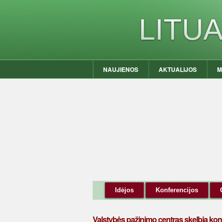
LITU
NAUJIENOS
AKTUALIJOS
M
Idėjos
Konferencijos
Valstybės pažinimo centras skelbia kon