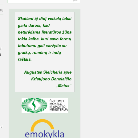
rų
Skaitant šį didį veikalą labai
gaila darosi, kad
neturėdama literatūros žūna
tokia kalba, kuri savo formų
tobulumu gali varžytis su
ų
graikų, romėnų ir indų
ų
raštais.
Augustas Šleicheris apie
Kristijono Donelaičio
„Metus“
ų
ti