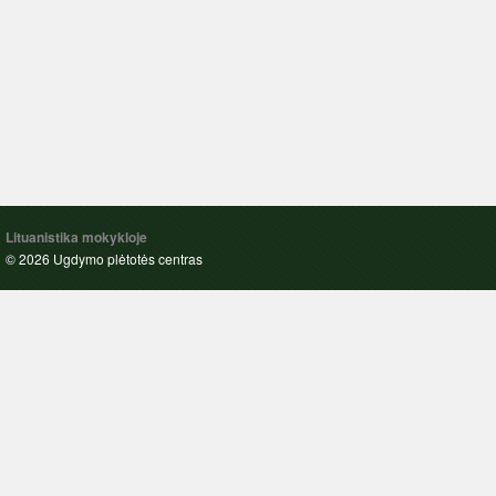
Lituanistika mokykloje
© 2026 Ugdymo plėtotės centras