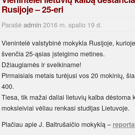
Rusijoje – 25-eri
Parašė
admin
2016 m. spalio 19 d.
Vienintelė valstybinė mokykla Rusijoje, kurioj
švenčia 25-ąsias įsteigimo metines.
Džiaugiamės ir sveikiname!
Pirmaisiais metais turėjusi vos 20 mokinių, šia
400.
Tiesa, tik mažai daliai lietuvių kalba dėstoma k
moksleiviai vėliau renkasi studijas Lietuvoje.
Plačiau apie J. Baltrušaičio mokyklą –
report