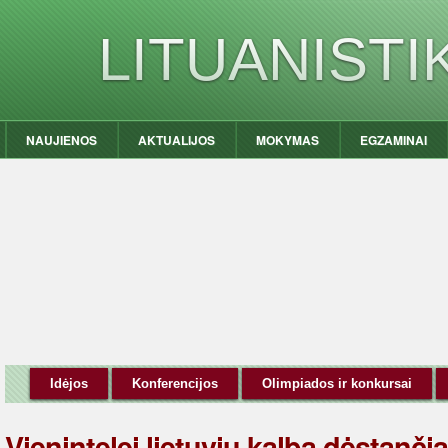
LITUANIST
NAUJIENOS
AKTUALIJOS
MOKYMAS
EGZAMINAI
Idėjos
Konferencijos
Olimpiados ir konkursai
Vienintelei lietuvių kalbą dėstanči