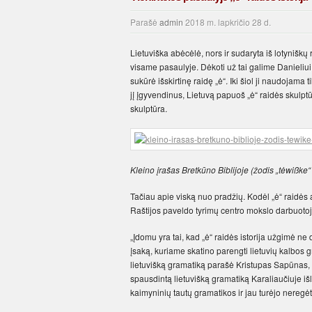
Parašė
admin
2018 m. lapkričio 28 d.
Lietuviška abėcėlė, nors ir sudaryta iš lotyniškų
visame pasaulyje. Dėkoti už tai galime Danieliui
sukūrė išskirtinę raidę „ė“. Iki šiol ji naudojama
jį įgyvendinus, Lietuvą papuoš „ė“ raidės skulptū
skulptūra.
Kleino įrašas Bretkūno Biblijoje (žodis „tėwißke“ 
Tačiau apie viską nuo pradžių. Kodėl „ė“ raidės ap
Raštijos paveldo tyrimų centro mokslo darbuoto
„Įdomu yra tai, kad „ė“ raidės istorija užgimė ne 
įsaką, kuriame skatino parengti lietuvių kalbos g
lietuvišką gramatiką parašė Kristupas Sapūnas,
spausdintą lietuvišką gramatiką Karaliaučiuje išl
kaimyninių tautų gramatikos ir jau turėjo neregė