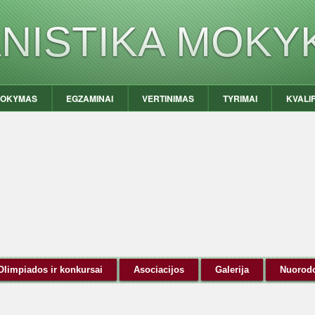
ANISTIKA MOKY
OKYMAS
EGZAMINAI
VERTINIMAS
TYRIMAI
KVALI
Olimpiados ir konkursai
Asociacijos
Galerija
Nuorod