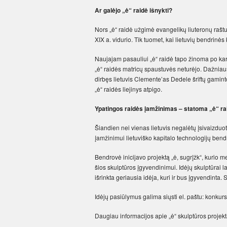
Ar galėjo „ė“ raidė išnykti?
Nors „ė“ raidė užgimė evangelikų liuteronų raštuo
XIX a. vidurio. Tik tuomet, kai lietuvių bendrinės
Naujajam pasauliui „ė“ raidė tapo žinoma po kar
„ė“ raidės matricų spaustuvės neturėjo. Dažniau
dirbęs lietuvis Clemente’as Dedele šriftų gamintoj
„ė“ raidės liejinys atpigo.
Ypatingos raidės įamžinimas – statoma „ė“ ra
Šiandien nei vienas lietuvis negalėtų įsivaizduot
įamžinimui lietuviško kapitalo technologijų bend
Bendrovė inicijavo projektą „ė, sugrįžk“, kurio met
šios skulptūros įgyvendinimui. Idėjų skulptūrai l
išrinkta geriausia idėja, kuri ir bus įgyvendinta.
Idėjų pasiūlymus galima siųsti el. paštu: konkur
Daugiau informacijos apie „ė“ skulptūros projekt