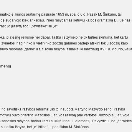
ramatikoje, kurios pratarmę pasirašė 1653 m. spalio 6 d. Pasak M. Šinkūno, tai
raidę sugalvojo kiek anksčiau. Prieš rašydamas lietuvių kalbos gramatiką D. Kleinas
sti jo įrašytą žodį: „tėwiszke“ su „ė“.
okai platesnę reikšmę nei dabar. Tašku jis žymėjo ne tik tarties skirtumą, bet kartu
 žymėtos įnagininko ir vietininko žodžių galūnės padėjo atskirti tokių žodžių kaip
buvo rašomas „garbe“ ir t. t. Tokia rašyba išsilaikė iki maždaug XVIII a. vidurio, vėli
lementų
ino savotišką rašybos reformą: „Iki tol naudota Martyno Mažvydo senoji rašyba
motyvų buvo priartinti Mažosios Lietuvos rašybą prie vartotos Didžiojoje Lietuvoje.
senosios rašybos, tačiau kartu sukūrė ir naujų elementų. Pavyzdžiui, be „ė“ raidės
“ su tašku išnyko, bet „ė“ išliko“, – paaiškina M. Šinkūnas.