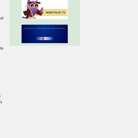
pat
ada
s
us