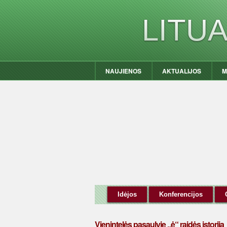
LITU
NAUJIENOS
AKTUALIJOS
M
Idėjos
Konferencijos
Vienintelės pasaulyje „ė“ raidės istorija