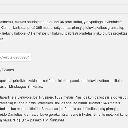
 rašmenų, kuriuos naudoja daugiau nei 36 proc. kalbų, yra ypatinga ir vienintelė
 Kleinui, kuris dar prieš 365 metus, rašydamas pirmąją lietuvių kalbos gramatiką,
 tik lietuvių kalboje. O šiemet jos unikalumui pabrėžti pradėtas ir skulptūros projektas
ra.
(7 eilutė)
skritai prireikė ir kokia jos sukūrimo istorija, pasakoja Lietuvių kalbos instituto
jas dr. Mindaugas Šinkūnas.
dabartinėje Lietuvoje, bet Prūsijoje. 1639 metais Prūsijos kunigaikštis išleido visuot
ramatiką ir liepė ruoštis lietuviškos Biblijos spausdinimui. Tuomet 1643 metais
 bet jos tuo metu neišleido. Sekdamas jo pėdomis po dešimties metų pirmąją
eido Danielius Kleinas. Ji buvo gerokai išsamesnė ir tikslesnė nei to meto kai kurių
tą naują raidę „ė“, – pasakoja M. Šinkūnas.