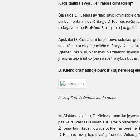
Kada galima švęsti „ė“ raidės gimtadienį?
Šią raidę D. Kleinas įtvirtino savo lotyniškoje g
simbolinė data, nes iš tikrųjų D. Kleinas pačią 
redagavo Jono Bretkūno Bibliją, joje jau galime ra
Apskritai D. Kleinas raidei „ė“ buvo suteikęs ger
suteikė ir morfologinę reikšmę. Pavyzdžiui, tašku
„garbė“ linksnius, o tuo metu vardininko linksnis 
ji suprastėjo ir išliko įprastas „ė“ rašybos būdas.
D. Kleino gramatikoje buvo ir kitų neregėtų e
ė skulptūra © Organizatorių nuotr.
M. Šinkūno teigimu, D. Kleino gramatika įgyvend
pasikeitė. Vienas iš svarbiausių tokio pakeitimo 
Žinoma, tam tikrus motyvus D. Kleinas perėmė iš 
D. Kleinas tašką dėjo ir virš „a“ raidės. Vėliau „a