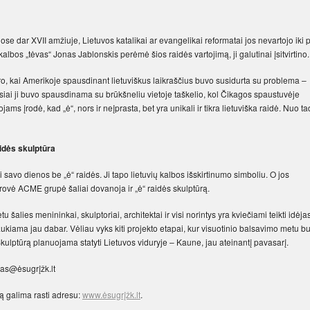
se dar XVII amžiuje, Lietuvos katalikai ar evangelikai reformatai jos nevartojo iki 
 kalbos „tėvas“ Jonas Jablonskis perėmė šios raidės vartojimą, ji galutinai įsitvirtino.
o, kai Amerikoje spausdinant lietuviškus laikraščius buvo susidurta su problema –
siai ji buvo spausdinama su brūkšneliu vietoje taškelio, kol Čikagos spaustuvėje
ams įrodė, kad „ė“, nors ir neįprasta, bet yra unikali ir tikra lietuviška raidė. Nuo t
idės skulptūra
i savo dienos be „ė“ raidės. Ji tapo lietuvių kalbos išskirtinumo simboliu. O jos
rovė ACME grupė šaliai dovanoja ir „ė“ raidės skulptūrą.
u šalies menininkai, skulptoriai, architektai ir visi norintys yra kviečiami teikti idėja
aukiama jau dabar. Vėliau vyks kiti projekto etapai, kur visuotinio balsavimo metu b
 Skulptūrą planuojama statyti Lietuvos viduryje – Kaune, jau ateinantį pavasarį.
sas@ėsugrįžk.lt
ą galima rasti adresu:
www.ėsugrįžk.lt
.