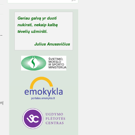
Geriau galvą yr duoti
nukirsti, nekaip kalbą
tėvelių užmiršti.
 –
Julius Anusavičius
inį