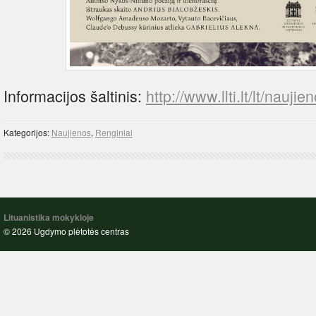
Informacijos šaltinis:
http://www.llti.lt/lt/nauji
Kategorijos:
Naujienos
,
Renginiai
Lituanistika mokykloje
© 2026 Ugdymo plėtotės centras