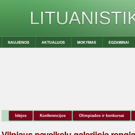
LITUANIST
NAUJIENOS
AKTUALIJOS
MOKYMAS
EGZAMINAI
Idėjos
Konferencijos
Olimpiados ir konkursai
Vilniaus paveikslų galerijoje reng