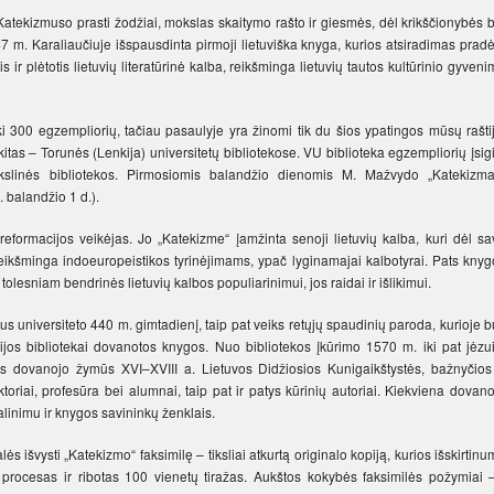
tekizmuso prasti žodžiai, mokslas skaitymo rašto ir giesmės, dėl krikščionybės b
47 m. Karaliaučiuje išspausdinta pirmoji lietuviška knyga, kurios atsiradimas prad
s ir plėtotis lietuvių literatūrinė kalba, reikšminga lietuvių tautos kultūrinio gyven
300 egzempliorių, tačiau pasaulyje yra žinomi tik du šios ypatingos mūsų raštij
tas – Torunės (Lenkija) universitetų bibliotekose. VU biblioteka egzempliorių įsig
slinės bibliotekos. Pirmosiomis balandžio dienomis M. Mažvydo „Katekizma
balandžio 1 d.).
reformacijos veikėjas. Jo „Katekizme“ įamžinta senoji lietuvių kalba, kuri dėl sa
reikšminga indoeuropeistikos tyrinėjimams, ypač lyginamajai kalbotyrai. Pats knyg
tolesniam bendrinės lietuvių kalbos populiarinimui, jos raidai ir išlikimui.
 universiteto 440 m. gimtadienį, taip pat veiks retųjų spaudinių paroda, kurioje 
jos bibliotekai dovanotos knygos. Nuo bibliotekos įkūrimo 1570 m. iki pat jėzui
s dovanojo žymūs XVI–XVIII a. Lietuvos Didžiosios Kunigaikštystės, bažnyčios 
ektoriai, profesūra bei alumnai, taip pat ir patys kūrinių autoriai. Kiekviena dovan
alinimu ir knygos savininkų ženklais.
ės išvysti „Katekizmo“ faksimilę – tiksliai atkurtą originalo kopiją, kurios išskirtin
 procesas ir ribotas 100 vienetų tiražas. Aukštos kokybės faksimilės požymiai –