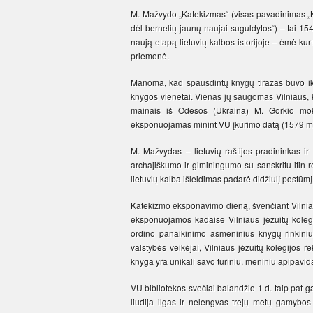
M. Mažvydo „Katekizmas“ (visas pavadinimas „Ka
dėl bernelių jaunų naujai suguldytos“) – tai 15
naują etapą lietuvių kalbos istorijoje – ėmė kurti
priemonė.
Manoma, kad spausdintų knygų tiražas buvo iki 
knygos vienetai. Vienas jų saugomas Vilniaus, ki
mainais iš Odesos (Ukraina) M. Gorkio mok
eksponuojamas minint VU įkūrimo datą (1579 m. 
M. Mažvydas – lietuvių raštijos pradininkas ir 
archajiškumo ir giminingumo su sanskritu itin 
lietuvių kalba išleidimas padarė didžiulį postūmį 
Katekizmo eksponavimo dieną, švenčiant Vilniaus
eksponuojamos kadaise Vilniaus jėzuitų kolegi
ordino panaikinimo asmeninius knygų rinkiniu
valstybės veikėjai, Vilniaus jėzuitų kolegijos r
knyga yra unikali savo turiniu, meniniu apipavid
VU bibliotekos svečiai balandžio 1 d. taip pat gal
liudija ilgas ir nelengvas trejų metų gamybos