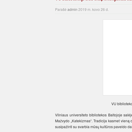
Parašė
admin
2019 m. kovo 26 d.
VU bibliote
Vilniaus universiteto bibliotekos Baltojoje sa
Mažvydo „Katekizmas“. Tradicija kasmet vieną di
susipažinti su svarbia mūsų kultūros paveldo dal