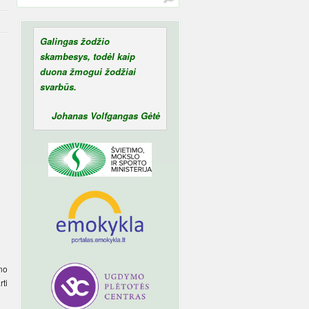
Galingas žodžio
skambesys, todėl kaip
duona žmogui žodžiai
svarbūs.
Johanas Volfgangas Gėtė
no
ti