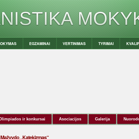
ANISTIKA MOKY
OKYMAS
EGZAMINAI
VERTINIMAS
TYRIMAI
KVALI
Olimpiados ir konkursai
Asociacijos
Galerija
Nuorod
. Mažvydo „Katekizmas“