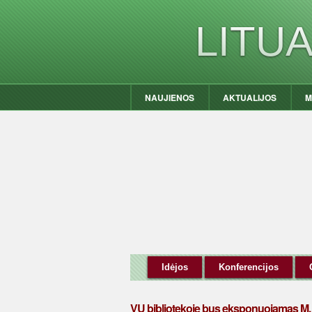
LITU
NAUJIENOS
AKTUALIJOS
M
Idėjos
Konferencijos
VU bibliotekoje bus eksponuojamas M