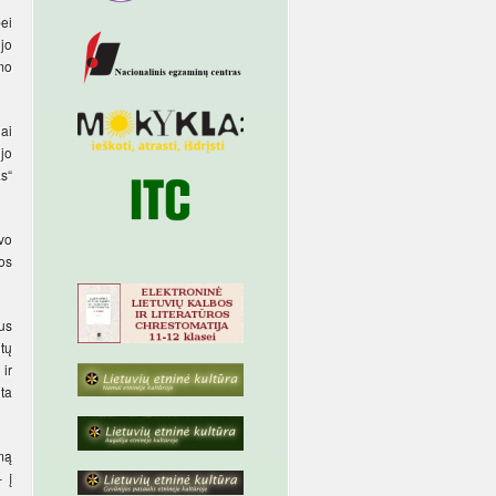
ei
ėjo
imo
ai
ijo
s“
vo
os
bus
tų
ir
ota
umą
 į