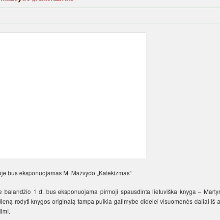
koje bus eksponuojamas M. Mažvydo „Katekizmas“
lėje balandžio 1 d. bus eksponuojama pirmoji spausdinta lietuviška knyga – Marty
eną rodyti knygos originalą tampa puikia galimybe didelei visuomenės daliai iš ar
imi.