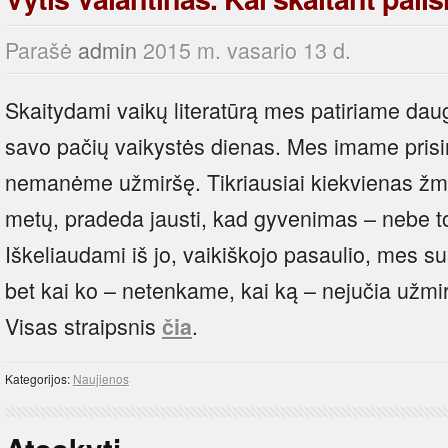
Parašė
admin
2015 m. vasario 13 d.
Skaitydami vaikų literatūrą mes patiriame dau
savo pačių vaikystės dienas. Mes imame prisim
nemanėme užmiršę. Tikriausiai kiekvienas žmo
metų, pradeda jausti, kad gyvenimas – nebe t
Iškeliaudami iš jo, vaikiškojo pasaulio, mes s
bet kai ko – netenkame, kai ką – nejučia užmi
Visas straipsnis
.
čia
Kategorijos:
Naujienos