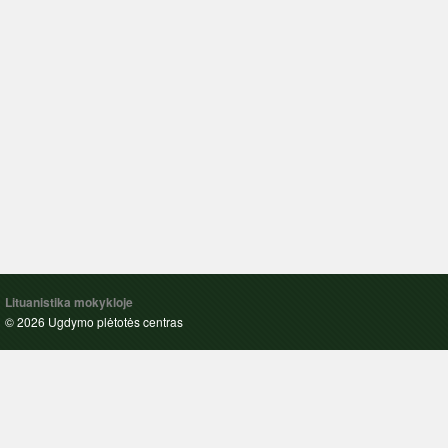
Lituanistika mokykloje
© 2026 Ugdymo plėtotės centras