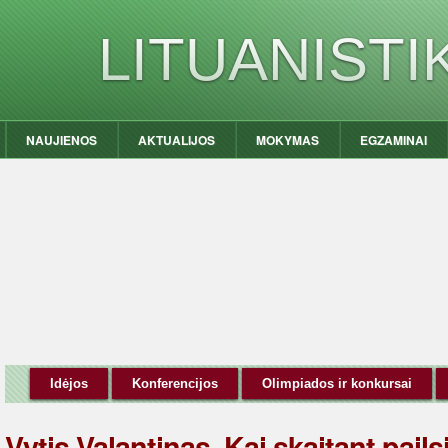
LITUANIST
NAUJIENOS
AKTUALIJOS
MOKYMAS
EGZAMINAI
Idėjos
Konferencijos
Olimpiados ir konkursai
Vytis Valantinas. Kai skaitant pails