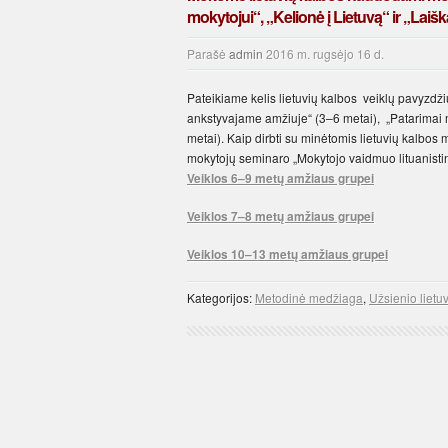
mokytojui“, „Kelionė į Lietuvą“ ir „Laišk
Parašė
admin
2016 m. rugsėjo 16 d.
Pateikiame kelis lietuvių kalbos veiklų pavyzdž
ankstyvajame amžiuje“ (3–6 metai), „Patarimai mo
metai). Kaip dirbti su minėtomis lietuvių kalbos
mokytojų seminaro „Mokytojo vaidmuo lituanistin
Veiklos 6–9 metų amžiaus grupei
Veiklos 7–8 metų amžiaus grupei
Veiklos 10–13 metų amžiaus grupei
Kategorijos:
Metodinė medžiaga
,
Užsienio lietu