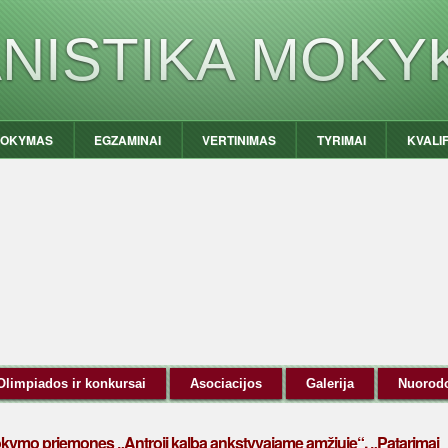
ANISTIKA MOKY
OKYMAS
EGZAMINAI
VERTINIMAS
TYRIMAI
KVALI
Olimpiados ir konkursai
Asociacijos
Galerija
Nuorod
ymo priemones „Antroji kalba ankstyvajame amžiuje“, „Patarimai