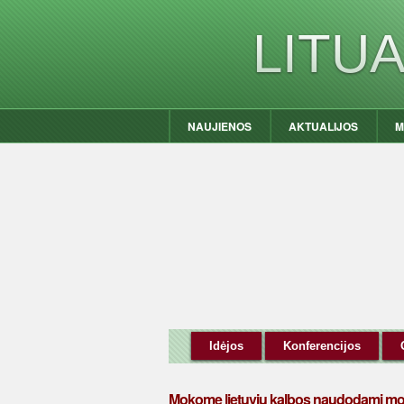
LITU
NAUJIENOS
AKTUALIJOS
M
Idėjos
Konferencijos
Mokome lietuvių kalbos naudodami mok