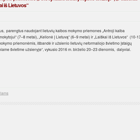
ai iš Lietuvos“
ius, parengtus naudojant lietuvių kalbos mokymo priemones „Antroji kalba
kytojui“ (7–8 metai), „Kelionė į Lietuvą“ (6–9 metai) ir „Laiškai iš Lietuvos“ (10-1
 mokymo priemonėmis, išbandė ir užsienio lietuvių neformaliojo švietimo įstaigų
iame švietime užsienyje“, vykusio 2016 m. birželio 20–23 dienomis, dalyviai.
viams