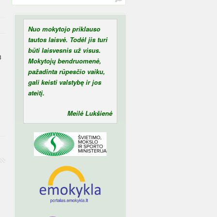
Nuo mokytojo priklauso
tautos laisvė. Todėl jis turi
būti laisvesnis už visus.
3
Mokytojų bendruomenė,
pažadinta rūpesčio vaiku,
gali keisti valstybę ir jos
ateitį.
Meilė Lukšienė