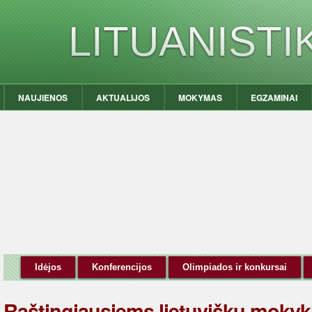
LITUANIST
NAUJIENOS
AKTUALIJOS
MOKYMAS
EGZAMINAI
Idėjos
Konferencijos
Olimpiados ir konkursai
Raštingiausiems lietuviškų mokyk