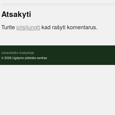
Atsakyti
Turite
prisijungti
kad rašyti komentarus.
Lituanistika mokykloje
© 2026 Ugdymo plėtotės centras