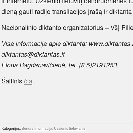
ir internetu. Užsienio lietuvių bendruomenės 
dieną gauti radijo transliacijos įrašą ir diktantą
Nacionalinio diktanto organizatorius – VšĮ Pilie
Visa informacija apie diktantą: www.diktantas.lt
diktantas@diktantas.lt
Elona Bagdanavičienė, tel. (8 5)2191253.
Šaltinis
čia
.
Kategorijos:
Bendra informacija
,
Užsienio lietuviams