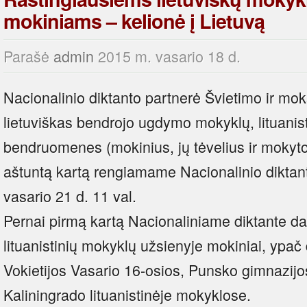
mokiniams – kelionė į Lietuvą
Parašė
admin
2015 m. vasario 18 d.
Nacionalinio diktanto partnerė Švietimo ir moks
lietuviškas bendrojo ugdymo mokyklų, lituanis
bendruomenes (mokinius, jų tėvelius ir mokytoj
aštuntą kartą rengiamame Nacionalinio diktan
vasario 21 d. 11 val.
Pernai pirmą kartą Nacionaliniame diktante d
lituanistinių mokyklų užsienyje mokiniai, ypač
Vokietijos Vasario 16-osios, Punsko gimnazijo
Kaliningrado lituanistinėje mokyklose.