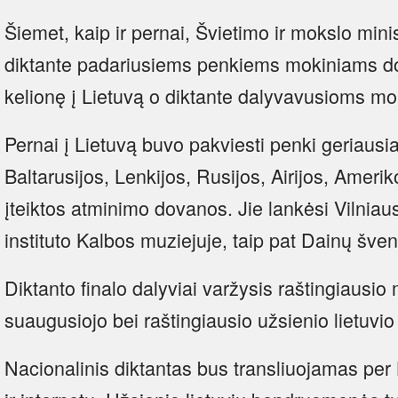
Šiemet, kaip ir pernai, Švietimo ir mokslo mini
diktante padariusiems penkiems mokiniams d
kelionę į Lietuvą o diktante dalyvavusioms m
Pernai į Lietuvą buvo pakviesti penki geriausia
Baltarusijos, Lenkijos, Rusijos, Airijos, Ameri
įteiktos atminimo dovanos. Jie lankėsi Vilniaus
instituto Kalbos muziejuje, taip pat Dainų šve
Diktanto finalo dalyviai varžysis raštingiausio 
suaugusiojo bei raštingiausio užsienio lietuvio
Nacionalinis diktantas bus transliuojamas per