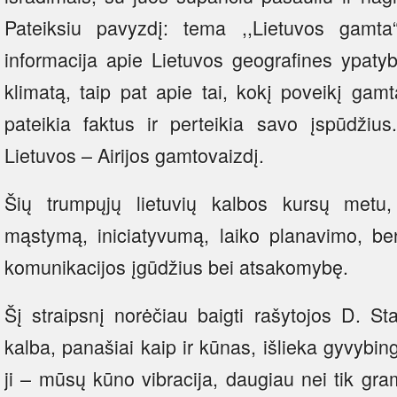
Pateiksiu pavyzdį: tema ,,Lietuvos gamta
informacija apie Lietuvos geografines ypatyb
klimatą, taip pat apie tai, kokį poveikį gam
pateikia faktus ir perteikia savo įspūdžius
Lietuvos – Airijos gamtovaizdį.
Šių trumpųjų lietuvių kalbos kursų metu,
mąstymą, iniciatyvumą, laiko planavimo, ben
komunikacijos įgūdžius bei atsakomybę.
Šį straipsnį norėčiau baigti rašytojos D. St
kalba, panašiai kaip ir kūnas, išlieka gyvyb
ji – mūsų kūno vibracija, daugiau nei tik g