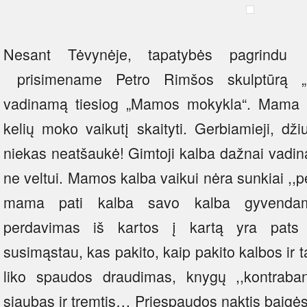
Nesant Tėvynėje, tapatybės pagrindu 
prisimename Petro Rimšos skulptūrą „L
vadinamą tiesiog „Mamos mokykla“. Mama pr
kelių moko vaikutį skaityti. Gerbiamieji, dž
niekas neatšaukė! Gimtoji kalba dažnai vadin
ne veltui. Mamos kalba vaikui nėra sunkiai ,,pe
mama pati kalba savo kalba gyvendama
perdavimas iš kartos į kartą yra pats 
susimąstau, kas pakito, kaip pakito kalbos ir 
liko spaudos draudimas, knygų ,,kontraband
siaubas ir tremtis… Priespaudos naktis baigėsi