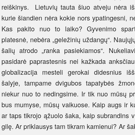
reiškinys. Lietuvių tauta šiuo atveju nėra iš
kurie šiandien nėra kokie nors ypatingesni, n
Kas pakito nuo to laiko? Gyvenimo sparta,
platesnė, nebėra „geležinių uždangų“. Naujų
šalių atrodo „ranka pasiekiamos“. Nukeliav
pasidarė paprastesnis nei kažkada anksčia
globalizacija mesteli gerokai didesnius i
šalyje, tampame dvigubos tapatybės žmonė
niekur nuo to nedingsime. Ir tik nuo mūsų pr
bus mumyse, mūsų vaikuose. Kaip augs ir ku
ar taps tikrojo ąžuolo šaka, kaip subrandins v
gilę. Ar priklausys tam tikram kamienui? Ar šak