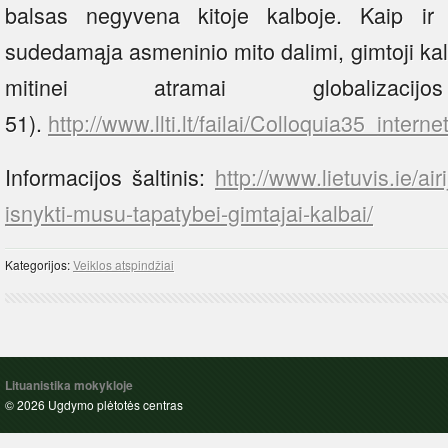
balsas negyvena kitoje kalboje. Kaip ir
sudedamąja asmeninio mito dalimi, gimtoji ka
mitinei atramai globalizacij
51).
http://www.llti.lt/failai/Colloquia35_intern
Informacijos šaltinis:
http://www.lietuvis.ie/air
isnykti-musu-tapatybei-gimtajai-kalbai/
Kategorijos:
Veiklos atspindžiai
Lituanistika mokykloje
© 2026 Ugdymo plėtotės centras