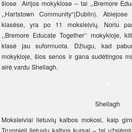
šiose Airijos mokyklose – tai ,,Bremore Educ
,,Hartstown Community“(Dublin). Abiejose 
klasėse, yra po 11 moksleivių. Noriu pas
,,Bremore Educate Together‘‘ mokykloje, k
klasė jau suformuota. Džiugu, kad pabun
mokykloje, šios senos ir gana sudėtingos mū
airė vardu Sheilagh.
Sheilagh
Moksleiviai lietuvių kalbos mokosi, kaip gi
Trumpieji lietuvių kalbos kursai – tai užsiė