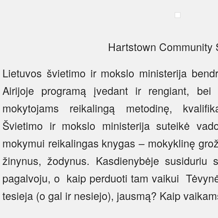
Hartstown Community 
Lietuvos švietimo ir mokslo ministerija be
Airijoje programą įvedant ir rengiant, bei 
mokytojams reikalingą metodinę, kvalifik
Švietimo ir mokslo ministerija suteikė vado
mokymui reikalingas knygas – mokyklinę grožin
žinynus, žodynus. Kasdienybėje susiduriu su
pagalvoju, o kaip perduoti tam vaikui Tėvynė
tesieja (o gal ir nesiejo), jausmą? Kaip vaika