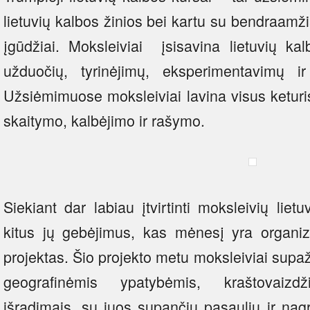
lietuvių kalbos žinios bei kartu su bendraamži
įgūdžiai. Moksleiviai įsisavina lietuvių ka
užduočių, tyrinėjimų, eksperimentavimų ir
Užsiėmimuose moksleiviai lavina visus keturi
skaitymo, kalbėjimo ir rašymo.
Siekiant dar labiau įtvirtinti moksleivių lietu
kitus jų gebėjimus, kas mėnesį yra organi
projektas. Šio projekto metu moksleiviai supaž
geografinėmis ypatybėmis, kraštovaizdži
išradimais, su juos supančiu pasauliu ir nag