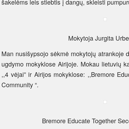
šakelėms leis stiebtis į dangų, skleisti pumpuru
Mokytoja Jurgita Urbe
Man nusišypsojo sėkmė mokytojų atrankoje dės
ugdymo mokyklose Airijoje. Mokau lietuvių ka
,,4 vėjai” ir Airijos mokyklose: ,,Bremore Edu
Community “.
Bremore Educate Together Sec