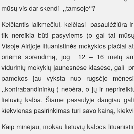
mūsų vis dar skendi ,,tamsoje‘‘?
Keičiantis laikmečiui, keičiasi pasaulėžiūra i
tik nereikia būti pasyviems (o gal tai mūsų 
Visoje Airijoje lituanistinės mokyklos plačiai a
priėmė sprendimą, jog 12 – 16 metų amž
vidurinių mokyklų jaunesnėse klasėse, gali pra
pamokos jau vyksta nuo rugsėjo mėnesio
,,kontrabandininkų“) nebėra, o jų ir neprireik
lietuvių kalba. Šiame pasaulyje daugiau gal
kiekvienas pasirinkimas turi savo kainą, kiekv
Kaip minėjau, mokau lietuvių kalbos lituanisti