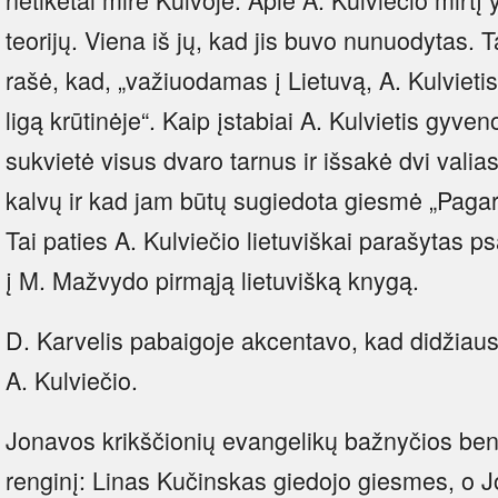
teorijų. Viena iš jų, kad jis buvo nunuodytas. 
rašė, kad, „važiuodamas į Lietuvą, A. Kulvietis
ligą krūtinėje“. Kaip įstabiai A. Kulvietis gyveno,
sukvietė visus dvaro tarnus ir išsakė dvi valias
kalvų ir kad jam būtų sugiedota giesmė „Pagarb
Tai paties A. Kulviečio lietuviškai parašytas 
į M. Mažvydo pirmąją lietuvišką knygą.
D. Karvelis pabaigoje akcentavo, kad didžiaus
A. Kulviečio.
Jonavos krikščionių evangelikų bažnyčios ben
renginį: Linas Kučinskas giedojo giesmes, o J