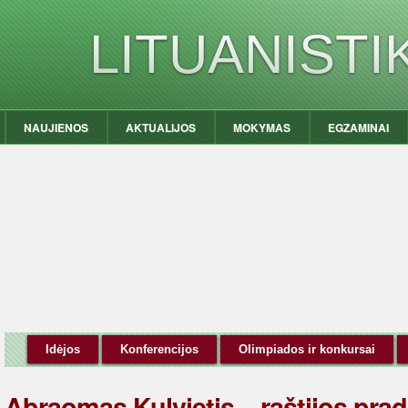
LITUANIST
NAUJIENOS
AKTUALIJOS
MOKYMAS
EGZAMINAI
Idėjos
Konferencijos
Olimpiados ir konkursai
Abraomas Kulvietis – raštijos pra