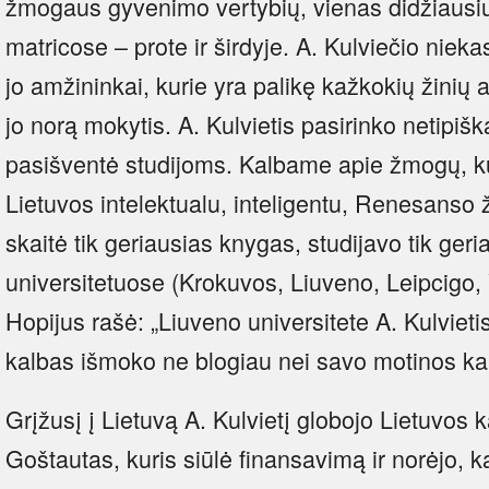
žmogaus gyvenimo vertybių, vienas didžiausių
matricose – prote ir širdyje. A. Kulviečio niek
jo amžininkai, kurie yra palikę kažkokių žinių a
jo norą mokytis. A. Kulvietis pasirinko netipišką
pasišventė studijoms. Kalbame apie žmogų, kur
Lietuvos intelektualu, inteligentu, Renesanso
skaitė tik geriausias knygas, studijavo tik ge
universitetuose (Krokuvos, Liuveno, Leipcigo, 
Hopijus rašė: „Liuveno universitete A. Kulvietis
kalbas išmoko ne blogiau nei savo motinos ka
Grįžusį į Lietuvą A. Kulvietį globojo Lietuvos 
Goštautas, kuris siūlė finansavimą ir norėjo, k