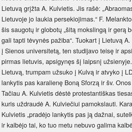
Lietuvą grįžta A. Kulvietis. Jis rašė: „Abraom
Lietuvoje jo laukia persekiojimas.“ F. Melank
šis saugotų ir globotų „šitą mokslingą ir gerą be
gali tapti tėvynės pažiba“. Tuokart į Lietuvą A.
į Sienos universitetą, ten studijavo teisę ir aps
pirmas lietuvis, apsigynęs šį laipsnį užsienyje.
Lietuvą, trumpam užsuko į Kulvą ir atvyko į LD
lankytis pas karalienę Boną Sforzą ir šv. Ono
Tačiau A. Kulvietis dėstė protestantiškas tiesa
kuris uždraudė A. Kulviečiui pamokslauti. Kar
Kulvietis „pradėjo lankytis pas ją dažnai, sut
ir kalbėjo tai, ko tuo metu nebuvo galima kalbėt