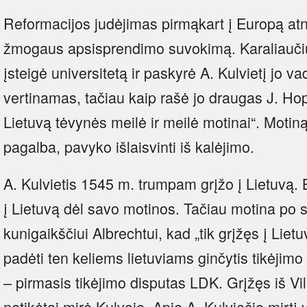
Reformacijos judėjimas pirmąkart į Europą atne
žmogaus apsisprendimo suvokimą. Karaliaučiu
įsteigė universitetą ir paskyrė A. Kulvietį jo v
vertinamas, tačiau kaip rašė jo draugas J. Hopi
Lietuvą tėvynės meilė ir meilė motinai“. Motin
pagalba, pavyko išlaisvinti iš kalėjimo.
A. Kulvietis 1545 m. trumpam grįžo į Lietuvą. 
į Lietuvą dėl savo motinos. Tačiau motina po 
kunigaikščiui Albrechtui, kad „tik grįžęs į Lietuv
padėti ten keliems lietuviams ginčytis tikėjimo 
– pirmasis tikėjimo disputas LDK. Grįžęs iš Viln
netikėtai mirė Kulvoje. Apie A. Kulviečio mirtį