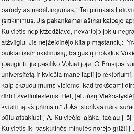
parodytas nedėkingumas.“ Tai pirmasis lietuvis
įsitikinimus. Jis pakankamai aštriai kalbėjo ap
Kulvietis nepiktžodžiavo, nevartojo jokių negr
atžvilgiu. Jis neįžeidinėjo kitaip mąstančių: „
puikiai išsimokslinusių, baigusių mokslus Voki
įbauginti, jie pasiliko Vokietijoje. O Prūsijos k
universitetą ir kviečia mane tapti jo rektoriumi
kaip skaudu mums visiems, kad trokšdami dirb
dirbti svetimiesiems. Bet, jei Jūsų Viešpatystė
kvietimą aš priimsiu.“ Joks istorikas nėra sur
būtų atsakiusi į A. Kulviečio laišką, tačiau ji šį 
Kulvietis iki paskutinės minutės norėjo grįžti į 