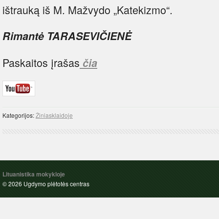
ištrauką iš M. Mažvydo „Katekizmo“.
Rimantė TARASEVIČIENĖ
Paskaitos įrašas
čia
Kategorijos:
Žiniasklaidoje
Lituanistika mokykloje
© 2026 Ugdymo plėtotės centras