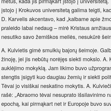
metus, kada jis pirmąkart įstojo į universitetą.
įstojo į Krokuvos universitetą galima teigti, k
D. Karvelis akcentavo, kad „kalbame apie žmo
praleido labai nedaug – mirė Kristaus amžiau
nesutiko savo žemiškos meilės, nesukūrė šei
A. Kulvietis gimė smulkių bajorų šeimoje. Galb
žinoję, jei jis nebūtų norėjęs siekti mokslo. A. 
auklėjimo mokyklą. Jam likimo buvo užprogramuot
stengtis įsigyti kuo daugiau žemių ir siekti poli
Tėvai jo visiškai neskatino mokytis. A. Kulvi
rašė: „Abraomo tėvai nesuprato išsilavinimo 
epochą, kai pirmąkart net ir Europoje buvo su