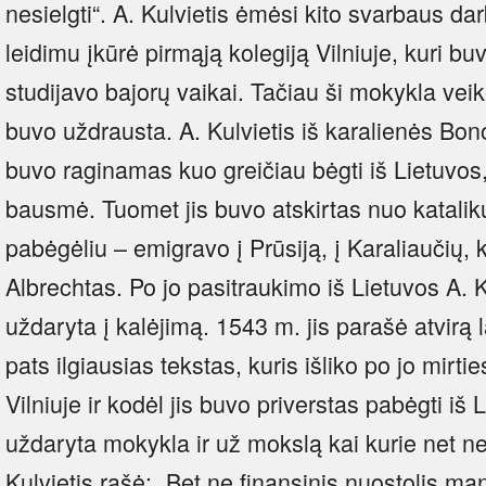
nesielgti“. A. Kulvietis ėmėsi kito svarbaus d
leidimu įkūrė pirmąją kolegiją Vilniuje, kuri buv
studijavo bajorų vaikai. Tačiau ši mokykla veik
buvo uždrausta. A. Kulvietis iš karalienės Bon
buvo raginamas kuo greičiau bėgti iš Lietuvos,
bausmė. Tuomet jis buvo atskirtas nuo katalikų
pabėgėliu – emigravo į Prūsiją, į Karaliaučių, k
Albrechtas. Po jo pasitraukimo iš Lietuvos A.
uždaryta į kalėjimą. 1543 m. jis parašė atvirą l
pats ilgiausias tekstas, kuris išliko po jo mirt
Vilniuje ir kodėl jis buvo priverstas pabėgti iš 
uždaryta mokykla ir už mokslą kai kurie net ne
Kulvietis rašė: „Bet ne finansinis nuostolis m