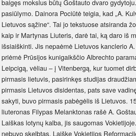
baigęs mokslus būtų Goštauto dvaro gydytoju. 
pasiūlymo. Dainora Pociūtė teigia, kad „A. Kulv
Lietuvos sąžine“. Tai jo tekstuose atsiranda žod
kaip ir Martynas Liuteris, darė tai, ką daro iš me
išsiaiškinti. Jis nepaėmė Lietuvos kanclerio A.
priėmė Prūsijos kunigaikščio Albrechto paramą i
Leipcigą, vėliau – į Vitenbergą, kur tuomet dirb
pirmasis lietuvis, pasirinkęs studijas draudži
pirmasis Lietuvos disidentas, pats save vadinę
sakyti, buvo pirmasis pabėgėlis iš Lietuvos. 1
liuteronas Filypas Melanktonas rašė A. Goštaut
Laiškas lotynų kalba, jis saugomas Vokietijoje. 
nebuvo skelbtas. Laiške Vokietijos Reformacij