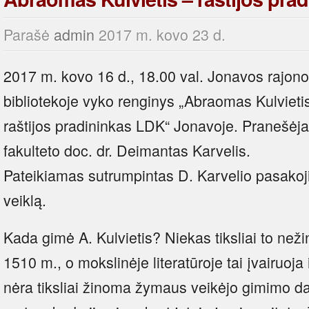
Parašė
admin
2017 m. kovo 23 d.
2017 m. kovo 16 d., 18.00 val. Jonavos rajono
bibliotekoje vyko renginys „Abraomas Kulvieti
raštijos pradininkas LDK“ Jonavoje. Pranešėj
fakulteto doc. dr. Deimantas Karvelis.
Pateikiamas sutrumpintas D. Karvelio pasakoj
veiklą.
Kada gimė A. Kulvietis? Niekas tiksliai to než
1510 m., o mokslinėje literatūroje tai įvairuoja
nėra tiksliai žinoma žymaus veikėjo gimimo da