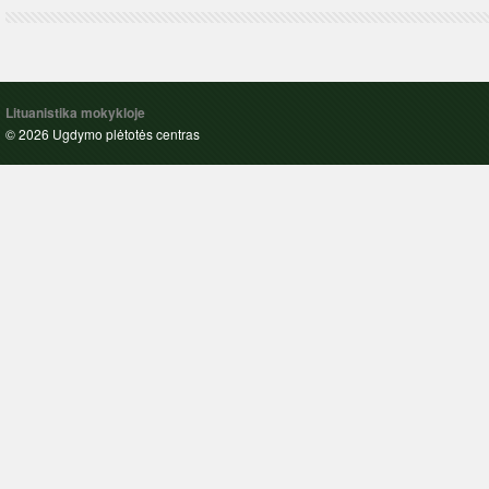
Lituanistika mokykloje
© 2026 Ugdymo plėtotės centras