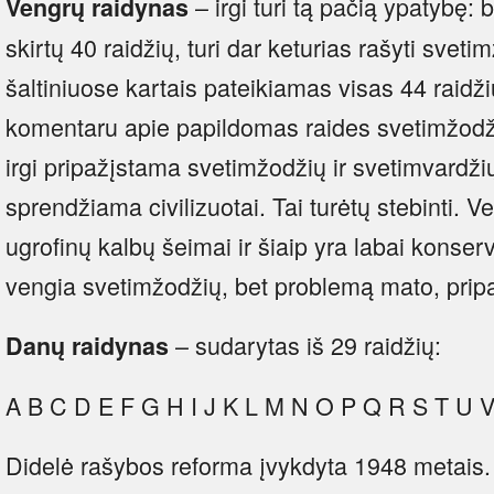
– irgi turi tą pačią ypatybę
Vengrų raidynas
skirtų 40 raidžių, turi dar keturias rašyti svet
šaltiniuose kartais pateikiamas visas 44 raidži
komentaru apie papildomas raides svetimžodžiu
irgi pripažįstama svetimžodžių ir svetimvardž
sprendžiama civilizuotai. Tai turėtų stebinti. 
ugrofinų kalbų šeimai ir šiaip yra labai konser
vengia svetimžodžių, bet problemą mato, pripa
– sudarytas iš 29 raidžių:
Danų raidynas
A B C D E F G H I J K L M N O P Q R S T U 
Didelė rašybos reforma įvykdyta 1948 metais.