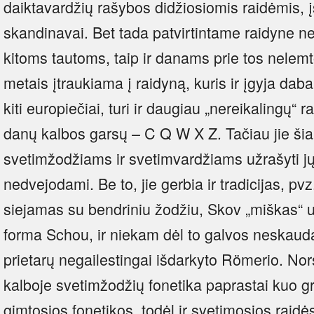
daiktavardžių rašybos didžiosiomis raidėmis, įsi
skandinavai. Bet tada patvirtintame raidyne n
kitoms tautoms, taip ir danams prie tos nelemt
metais įtraukiama į raidyną, kuris ir įgyja dabar
kiti europiečiai, turi ir daugiau „nereikalingų“ r
danų kalbos garsų – C Q W X Z. Tačiau jie šia
svetimžodžiams ir svetimvardžiams užrašyti jų r
nedvejodami. Be to, jie gerbia ir tradicijas, p
siejamas su bendriniu žodžiu, Skov „miškas“
forma Schou, ir niekam dėl to galvos neskaud
prietarų negailestingai išdarkyto Römerio. Nor
kalboje svetimžodžių fonetika paprastai kuo gr
gimtosios fonetikos, todėl ir svetimosios rai