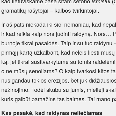
kad lietuviškame pase šitam šėtono
(Q
išmislui
gramatikų rašytojai – kalbos tvirkintojai.
Ir aš pats niekada iki šiol nemaniau, kad nep
ir kad reikia kaip nors judinti raidyną. Nors… P
burnoje tikrai pasaldės. Taip ir su tuo raidynu
pirmąjį kartą užkalbant, kad neleis liesti mūsų
ką, jei tikrai susitvarkytume su tomis raidelėm
o ne mūsų senoliams? O kaip tvarkosi kitos ta
nusigandau tokios erezijos, bet juk didžiausio
nežinojimo. Todėl skubu su jumis, mielieji skait
kuris galbūt pamažins tas baimes. Tai mano p
Kas pasakė, kad raidynas neliečiamas