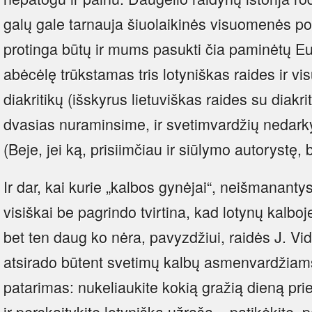
galų gale tarnauja šiuolaikinės visuomenės po
protinga būtų ir mums pasukti čia paminėtų Eur
abėcėlę trūkstamas tris lotyniškas raides ir vi
diakritikų (išskyrus lietuviškas raides su diakrit
dvasias nuraminsime, ir svetimvardžių nedar
(Beje, jei ką, prisiimčiau ir siūlymo autorystę,
Ir dar, kai kurie „kalbos gynėjai“, neišmanantys
visiškai be pagrindo tvirtina, kad lotynų kalbo
bet ten daug ko nėra, pavyzdžiui, raidės J. V
atsirado būtent svetimų kalbų asmenvardžiams
patarimas: nukeliaukite kokią gražią dieną pr
ir perskaitykite lotynišką užrašą – patikėkite, 