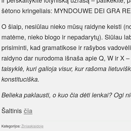
šėtono kringeliais: MYNDOUWE DEI GRA RE
O šiaip, nesiūlau nieko mūsų raidyne keisti (no
matėme, nieko blogo ir nepadarytų). Siūlau la
prisiminti, kad gramatikose ir rašybos vadovėli
raidyno dar nurodoma išnaša apie Q, W ir X 
taisyklė, kuri galioja visur, kur rašoma lietuvišk
konstituciška.
Belieka paklausti, o kuo čia dėti lenkai? Ogi n
Šaltinis
čia
Kategorijos:
Žiniasklaidoje