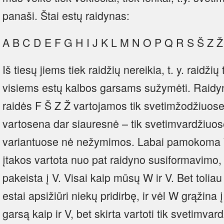
panaši. Štai estų raidynas:
A B C D E F G H I J K L M N O P Q R S Š Z 
Iš tiesų jiems tiek raidžių nereikia, t. y. raidžių
visiems estų kalbos garsams sužymėti. Raid
raidės F Š Z Ž vartojamos tik svetimžodžiuos
vartosena dar siauresnė – tik svetimvardžiuose
variantuose nė nežymimos. Labai pamokoma W 
įtakos vartota nuo pat raidyno susiformavimo
pakeista į V. Visai kaip mūsų W ir V. Bet toliau k
estai apsižiūri niekų pridirbę, ir vėl W grąžina 
garsą kaip ir V, bet skirta vartoti tik svetimv