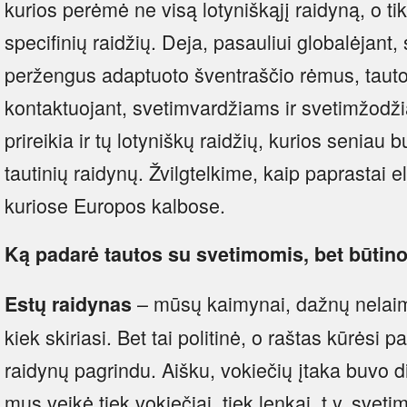
kurios perėmė ne visą lotyniškąjį raidyną, o tik 
specifinių raidžių. Deja, pasauliui globalėjan
peržengus adaptuoto šventraščio rėmus, tautom
kontaktuojant, svetimvardžiams ir svetimžodžia
prireikia ir tų lotyniškų raidžių, kurios seniau 
tautinių raidynų. Žvilgtelkime, kaip paprastai e
kuriose Europos kalbose.
Ką padarė tautos su svetimomis, bet būtin
– mūsų kaimynai, dažnų nelaimių
Estų raidynas
kiek skiriasi. Bet tai politinė, o raštas kūrėsi 
raidynų pagrindu. Aišku, vokiečių įtaka buvo d
mus veikė tiek vokiečiai, tiek lenkai, t.y. svetimi