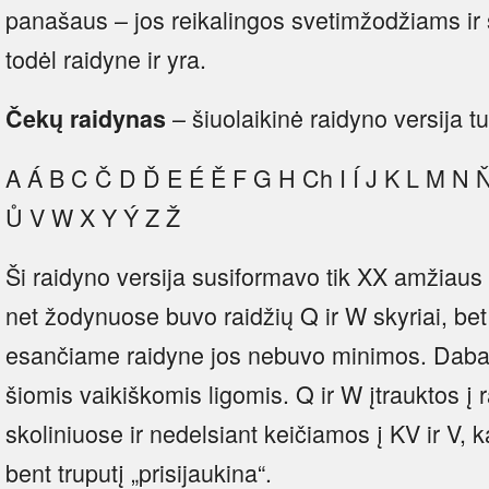
panašaus – jos reikalingos svetimžodžiams ir
todėl raidyne ir yra.
– šiuolaikinė raidyno versija tu
Čekų raidynas
A Á B C Č D Ď E É Ě F G H Ch I Í J K L M N
Ů V W X Y Ý Z Ž
Ši raidyno versija susiformavo tik XX amžiaus
net žodynuose buvo raidžių Q ir W skyriai, be
esančiame raidyne jos nebuvo minimos. Dabar
šiomis vaikiškomis ligomis. Q ir W įtrauktos į 
skoliniuose ir nedelsiant keičiamos į KV ir V, k
bent truputį „prisijaukina“.