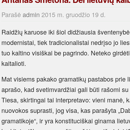
Parašė
admin
2015 m. gruodžio 19 d.
Raidžių karuose iki šiol didžiausia šventenybė
modernistai, tiek tradicionalistai nedrįso jo lie
tuo kaltino visiškai be pagrindo. Neteko girdėt
kaitalioti.
Mat visiems pakako gramatikų pastabos prie li
aprašo, kad svetimvardžiai gali būti rašomi su 
Tiesa, skirtingai tai interpretavo: vieni manė, 
nuovokos suprasti, jog visa, kas parašyta „Dab
gramatikoje“, ir yra konstituciškai ginama lietuv