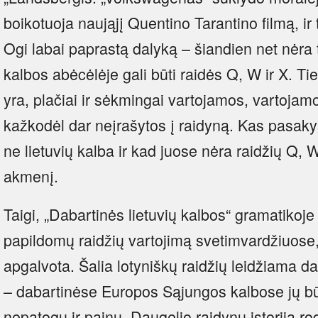
boikotuoja naująjį Quentino Tarantino filmą, ir 
Ogi labai paprastą dalyką – šiandien net nėra t
kalbos abėcėlėje gali būti raidės Q, W ir X. Tie
yra, plačiai ir sėkmingai vartojamos, vartojam
kažkodėl dar neįrašytos į raidyną. Kas pasakys
ne lietuvių kalba ir kad juose nėra raidžių Q, 
akmenį.
Taigi, „Dabartinės lietuvių kalbos“ gramatikoje
papildomų raidžių vartojimą svetimvardžiuose, 
apgalvota. Šalia lotyniškų raidžių leidžiama da
– dabartinėse Europos Sąjungos kalbose jų būtų
nepatogu ir painu. Daugelio raidynų istorija rod