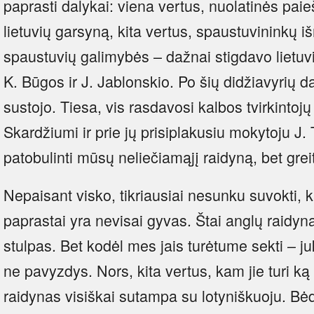
paprasti dalykai: viena vertus, nuolatinės paie
lietuvių garsyną, kita vertus, spaustuvininkų i
spaustuvių galimybės – dažnai stigdavo lietuvišk
K. Būgos ir J. Jablonskio. Po šių didžiavyrių d
sustojo. Tiesa, vis rasdavosi kalbos tvirkintojų
Skardžiumi ir prie jų prisiplakusiu mokytoju J
patobulinti mūsų neliečiamąjį raidyną, bet grei
Nepaisant visko, tikriausiai nesunku suvokti, k
paprastai yra nevisai gyvas. Štai anglų raidy
stulpas. Bet kodėl mes jais turėtume sekti – ju
ne pavyzdys. Nors, kita vertus, kam jie turi ką no
raidynas visiškai sutampa su lotyniškuoju. Bė