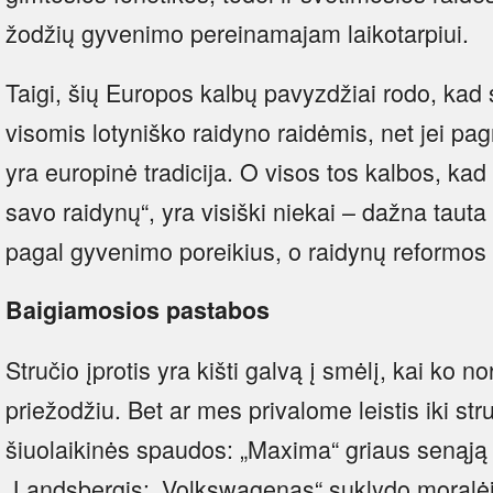
žodžių gyvenimo pereinamajam laikotarpiui.
Taigi, šių Europos kalbų pavyzdžiai rodo, ka
visomis lotyniško raidyno raidėmis, net jei pag
yra europinė tradicija. O visos tos kalbos, kad 
savo raidynų“, yra visiški niekai – dažna taut
pagal gyvenimo poreikius, o raidynų reformos s
Baigiamosios pastabos
Stručio įprotis yra kišti galvą į smėlį, kai ko n
priežodžiu. Bet ar mes privalome leistis iki str
šiuolaikinės spaudos: „Maxima“ griaus senąją 
„Landsbergis: „Volkswagenas“ suklydo moralėje