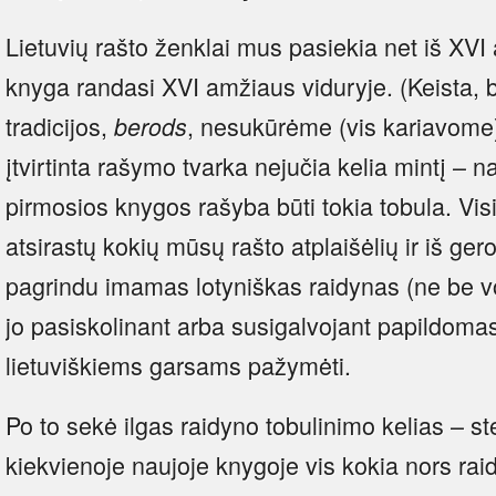
Lietuvių rašto ženklai mus pasiekia net iš XVI
knyga randasi XVI amžiaus viduryje. (Keista, 
tradicijos,
, nesukūrėme (vis kariavome)
berods
įtvirtinta rašymo tvarka nejučia kelia mintį – 
pirmosios knygos rašyba būti tokia tobula. Visi
atsirastų kokių mūsų rašto atplaišėlių ir iš ger
pagrindu imamas lotyniškas raidynas (ne be vok
jo pasiskolinant arba susigalvojant papildomas
lietuviškiems garsams pažymėti.
Po to sekė ilgas raidyno tobulinimo kelias – st
kiekvienoje naujoje knygoje vis kokia nors rai