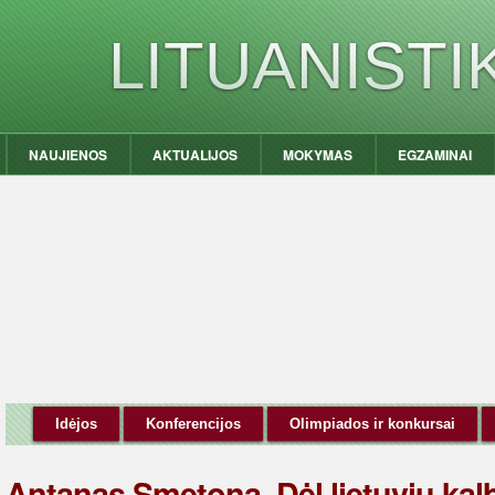
LITUANIST
NAUJIENOS
AKTUALIJOS
MOKYMAS
EGZAMINAI
Idėjos
Konferencijos
Olimpiados ir konkursai
Antanas Smetona. Dėl lietuvių kal