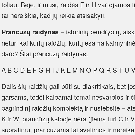
toliau. Beje, ir mūsų raidės F ir H vartojamos 
tai nereiškia, kad jų reikia atsisakyti.
– istorinių bendrybių, aišku
Prancūzų raidynas
neturi kai kurių raidžių, kurių esama kaimynin
daro? Štai prancūzų raidynas:
A B C D E F G H I J K L M N O P Q R S T U 
Dalis šių raidžių gali būti su diakritikais, bet 
garsams, todėl kalbamai temai nesvarbios ir či
pagrindinį raidžių komplektą ir nustebsite – a
K ir W, prancūzų kalboje nėra (jiems turi C ir
supratimu, prancūzams tai svetimos ir nereika