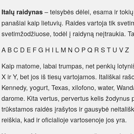
– teisybės dėlei, esama ir tokių 
Italų raidynas
panašiai kaip lietuvių. Raides vartoja tik svet
svetimžodžiuose, todėl į raidyną neįtraukia. Tai 
A B C D E F G H I L M N O P Q R S T U V Z
Kaip matome, labai trumpas, net penkių lotyniš
X ir Y, bet jos iš tiesų vartojamos. Itališkai r
Kennedy, yogurt, Texas, xilofono, water, Wanda
darome. Kita vertus, pervertus kelis žodynus 
trūkstamos raidės įrašytos ir gausybė neitališk
reiškia, kad ir oficialioje vartosenoje jos yra.