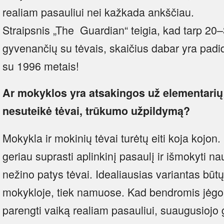
realiam pasauliui nei kažkada ankščiau.
Straipsnis „The Guardian“ teigia, kad tarp 2
gyvenančių su tėvais, skaičius dabar yra padidė
su 1996 metais!
Ar mokyklos yra atsakingos u
ž elementarių
nesuteikė tėvai, trūkumo užpildymą?
Mokykla ir mokinių tėvai turėtų eiti koja kojon.
geriau suprasti aplinkinį pasaulį ir išmokyti nau
nežino patys tėvai. Idealiausias variantas būtų
mokykloje, tiek namuose. Kad bendromis jėgo
parengti vaiką realiam pasauliui, suaugusiojo