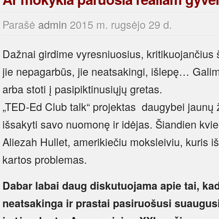
Parašė
admin
2015 m. rugsėjo 29 d.
Dažnai girdime vyresniuosius, kritikuojančius š
jie nepagarbūs, jie neatsakingi, išlepę… Galim
arba stoti į pasipiktinusiųjų gretas.
„TED-Ed Club talk“ projektas daugybei jaunų 
išsakyti savo nuomonę ir idėjas. Šiandien kvie
Aliezah Hullet, amerikiečiu moksleiviu, kuris
kartos problemas.
Dabar labai daug diskutuojama apie tai, kad
neatsakinga ir prastai pasiruošusi suaugusi