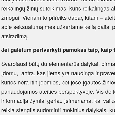
reikalingų žinių suteikimas, kuris reikalingas 
žmogui. Vienam to prireiks dabar, kitam – ate
apie seksualumą mes užkertame kelią daliai p
atsiradimą.
Jei galėtum pertvarkyti pamokas taip, kaip 
Svarbiausi būtų du elementarūs dalykai: pirm
įdomu, antra, kas jiems yra naudinga ir praver
kurios nėra itin įdomios, bet jose įgautos žinios
panaudojamos ateities perspektyvoje. Vis dėlt
informacija žymiai geriau įsimenama, kai va
reikia stengtis sudominti mokinius dalykais, ku