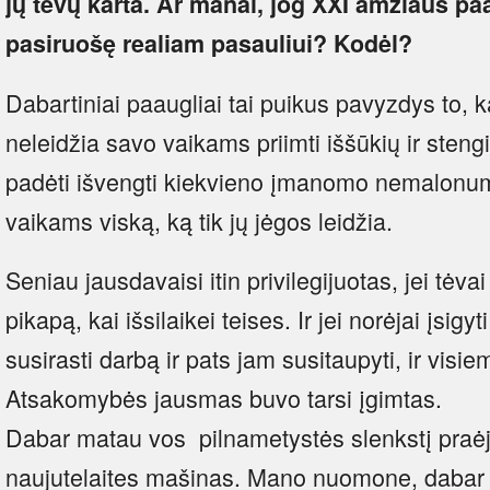
jų tėvų karta. Ar manai, jog XXI amžiaus paa
pasiruošę realiam pasauliui? Kodėl?
Dabartiniai paaugliai tai puikus pavyzdys to, kas
neleidžia savo vaikams priimti iššūkių ir steng
padėti išvengti kiekvieno įmanomo nemalonumo
vaikams viską, ką tik jų jėgos leidžia.
Seniau jausdavaisi itin privilegijuotas, jei tėva
pikapą, kai išsilaikei teises. Ir jei norėjai įsigy
susirasti darbą ir pats jam susitaupyti, ir visie
Atsakomybės jausmas buvo tarsi įgimtas.
Dabar matau vos pilnametystės slenkstį praėj
naujutelaites mašinas. Mano nuomone, dabar 