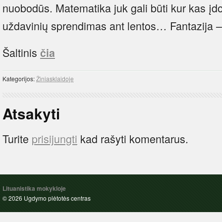
nuobodūs. Matematika juk gali būti kur kas į
uždavinių sprendimas ant lentos… Fantazija – 
Šaltinis
čia
Kategorijos:
Žiniasklaidoje
Atsakyti
Turite
prisijungti
kad rašyti komentarus.
Lituanistika mokykloje
© 2026 Ugdymo plėtotės centras