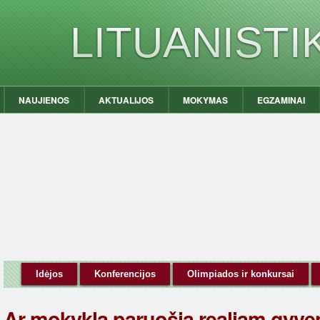
LITUANIST
NAUJIENOS
AKTUALIJOS
MOKYMAS
EGZAMINAI
Idėjos
Konferencijos
Olimpiados ir konkursai
Ar mokykla paruošia realiam gyve