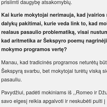
prisiimti daugybę atsakomybių.
Kai kurie mokytojai nerimauja, kad įvairio
dalykų pakitimai, kurie veda link to, kad mo
realaus pasaulio problematiką, visai nustum
kad aritmetika ar Šekspyro poemų nagrinėji
mokymo programos vertę?
Manau, kad tradicinės programos neturėtų būti
Šekspyrą svarbu, bet mokytojai turėtų viską sie
pasauliu.
Pavydžiui, padėti mokiniams iš ,,Romeo ir Džu
savo elgesį reikia apgalvoti ir neskubėti pulti