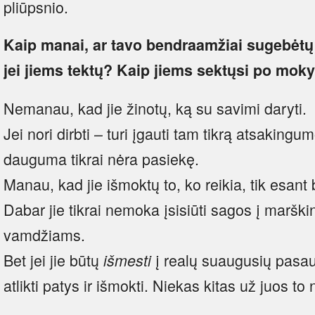
pliūpsnio.
Kaip manai, ar tavo bendraamžiai sugebėtų 
jei jiems tektų? Kaip jiems sektųsi po mok
Nemanau, kad jie žinotų, ką su savimi daryti.
Jei nori dirbti – turi įgauti tam tikrą atsakingu
dauguma tikrai nėra pasiekę.
Manau, kad jie išmoktų to, ko reikia, tik esant 
Dabar jie tikrai nemoka įsisiūti sagos į maršk
vamdžiams.
Bet jei jie būtų
į realų suaugusių pasaulį
išmesti
atlikti patys ir išmokti. Niekas kitas už juos to