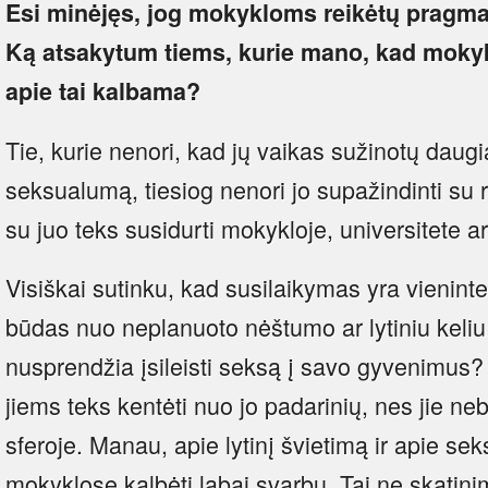
Esi minėjęs, jog mokykloms reikėtų pragmat
Ką atsakytum tiems, kurie mano, kad mokykl
apie tai kalbama?
Tie, kurie nenori, kad jų vaikas sužinotų daug
seksualumą, tiesiog nenori jo supažindinti su r
su juo teks susidurti mokykloje, universitete ar
Visiškai sutinku, kad susilaikymas yra vienint
būdas nuo neplanuoto nėštumo ar lytiniu keliu pl
nusprendžia įsileisti seksą į savo gyvenimus?
jiems teks kentėti nuo jo padarinių, nes jie ne
sferoje. Manau, apie lytinį švietimą ir apie se
mokyklose kalbėti labai svarbu. Tai ne skatini