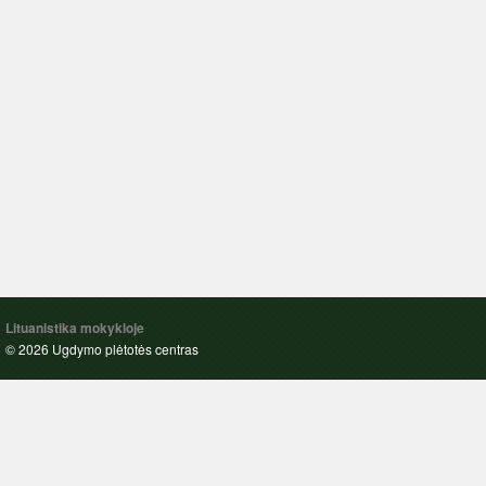
Lituanistika mokykloje
© 2026 Ugdymo plėtotės centras