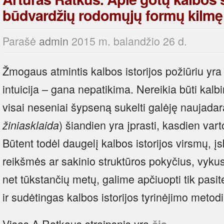
būdvardžių rodomųjų formų kilmę
Parašė
admin
2015 m. balandžio 26 d.
Žmogaus atmintis kalbos istorijos požiūriu yra
intuicija – gana nepatikima. Nereikia būti kalbin
visai neseniai šypseną sukelti galėję naujadar
) šiandien yra įprasti, kasdien vart
žiniasklaida
Būtent todėl daugelį kalbos istorijos virsmų, į
reikšmės ar sakinio struktūros pokyčius, vykus
net tūkstančių metų, galime apčiuopti tik pasit
ir sudėtingas kalbos istorijos tyrinėjimo metod
Visas A.Ratkaus straipsnis yra
.