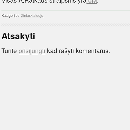
čia
Kategorijos:
Žiniasklaidoje
Atsakyti
Turite
prisijungti
kad rašyti komentarus.