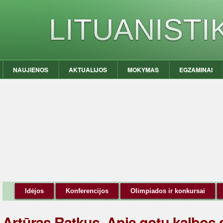
LITUANIST
NAUJIENOS
AKTUALIJOS
MOKYMAS
EGZAMINAI
Idėjos
Konferencijos
Olimpiados ir konkursai
Artūras Ratkus. Apie gotų kalbos s