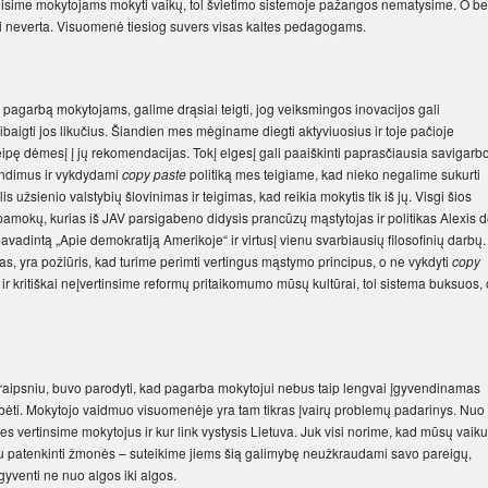
leisime mokytojams mokyti vaikų, tol švietimo sistemoje pažangos nematysime. O be
rgi neverta. Visuomenė tiesiog suvers visas kaltes pedagogams.
 pagarbą mokytojams, galime drąsiai teigti, jog veiksmingos inovacijos gali
baigti jos likučius. Šiandien mes mėginame diegti aktyviuosius ir toje pačioje
pę dėmesį į jų rekomendacijas. Tokį elgesį gali paaiškinti paprasčiausia savigarb
rendimus ir vykdydami
copy paste
politiką mes teigiame, kad nieko negalime sukurti
lis užsienio valstybių šlovinimas ir teigimas, kad reikia mokytis tik iš jų. Visgi šios
 pamokų, kurias iš JAV parsigabeno didysis prancūzų mąstytojas ir politikas Alexis 
pavadintą „Apie demokratiją Amerikoje“ ir virtusį vienu svarbiausių filosofinių darbų.
as, yra požiūris, kad turime perimti vertingus mąstymo principus, o ne vykdyti
copy
ir kritiškai neįvertinsime reformų pritaikomumo mūsų kultūrai, tol sistema buksuos, 
 straipsniu, buvo parodyti, kad pagarba mokytojui nebus taip lengvai įgyvendinamas
kalbėti. Mokytojo vaidmuo visuomenėje yra tam tikras įvairų problemų padarinys. Nuo
es vertinsime mokytojus ir kur link vystysis Lietuva. Juk visi norime, kad mūsų vaik
u patenkinti žmonės – suteikime jiems šią galimybę neužkraudami savo pareigų,
gyventi ne nuo algos iki algos.