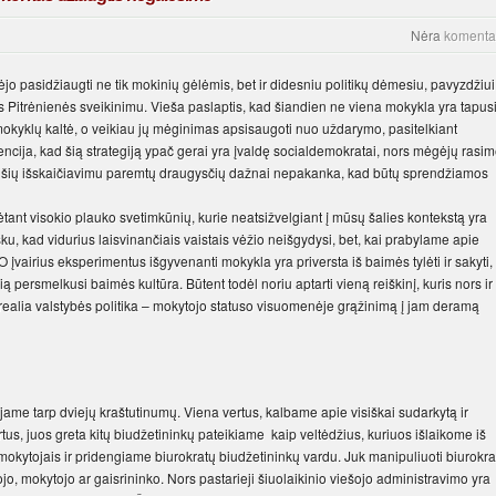
Nėra
komenta
jo pasidžiaugti ne tik mokinių gėlėmis, bet ir didesniu politikų dėmesiu, pavyzdžiui
s Pitrėnienės sveikinimu. Vieša paslaptis, kad šiandien ne viena mokykla yra tapus
mokyklų kaltė, o veikiau jų mėginimas apsisaugoti nuo uždarymo, pasitelkiant
ncija, kad šią strategiją ypač gerai yra įvaldę socialdemokratai, nors mėgėjų rasi
kad šių išskaičiavimu paremtų draugysčių dažnai nepakanka, kad būtų sprendžiamos
ant visokio plauko svetimkūnių, kurie neatsižvelgiant į mūsų šalies kontekstą yra
u, kad vidurius laisvinančiais vaistais vėžio neišgydysi, bet, kai prabylame apie
O įvairius eksperimentus išgyvenanti mokykla yra priversta iš baimės tylėti ir sakyti,
ią persmelkusi baimės kultūra. Būtent todėl noriu aptarti vieną reiškinį, kuris nors ir
 realia valstybės politika – mokytojo statuso visuomenėje grąžinimą į jam deramą
ame tarp dviejų kraštutinumų. Viena vertus, kalbame apie visiškai sudarkytą ir
tus, juos greta kitų biudžetininkų pateikiame kaip veltėdžius, kuriuos išlaikome iš
mokytojais ir pridengiame biurokratų biudžetininkų vardu. Juk manipuliuoti biurokra
jo, mokytojo ar gaisrininko. Nors pastarieji šiuolaikinio viešojo administravimo yra