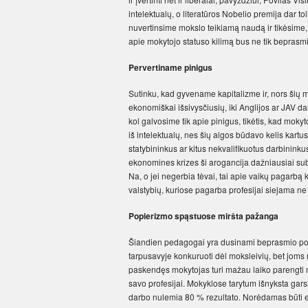
intelektualų, o literatūros Nobelio premija dar to
nuvertinsime mokslo teikiamą naudą ir tikėsime
apie mokytojo statuso kilimą bus ne tik beprasmiš
Pervertiname pinigus
Sutinku, kad gyvename kapitalizme ir, nors šių m
ekonomiškai išsivysčiusių, iki Anglijos ar JAV dar 
kol galvosime tik apie pinigus, tikėtis, kad moky
iš intelektualų, nes šių algos būdavo kelis kart
statybininkus ar kitus nekvalifikuotus darbininku
ekonomines krizes ši arogancija dažniausiai sub
Na, o jei negerbia tėvai, tai apie vaikų pagarbą 
valstybių, kuriose pagarba profesijai siejama ne 
Popierizmo spąstuose miršta pažanga
Šiandien pedagogai yra dusinami beprasmio popi
tarpusavyje konkuruoti dėl moksleivių, bet joms 
paskendęs mokytojas turi mažau laiko parengti mo
savo profesijai. Mokyklose tarytum išnyksta garsi
darbo nulemia 80 % rezultato. Norėdamas būti efekt