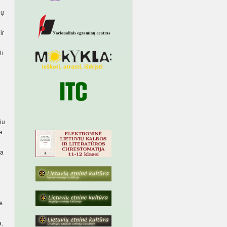
ių
ir
ti
iu
e
ra
s
a.