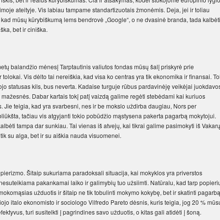
limoje ateityje. Vis labiau tampame standartizuotais žmonėmis. Deja, jei ir toliau
, kad mūsų kūrybiškumą lems bendrovė „Google“, o ne dvasinė branda, tada kalbėt
ka, bet ir ciniška.
etų balandžio mėnesį Tarptautinis valiutos fondas mūsų šalį priskyrė prie
tolokai. Vis dėlto tai nereiškia, kad visa ko centras yra tik ekonomika ir finansai. Tol
tojo statusas kils, bus neverta. Kadaise turguje rūbus pardavinėję veikėjai juokdavo
us mažesnės. Dabar kartais tokį patį vaizdą galime regėti stebėdami kai kuriuos
s. Jie teigia, kad yra svarbesni, nes ir be mokslo uždirba daugiau, Nors per
liūkšta, tačiau vis atgyjanti tokio pobūdžio mąstysena pakerta pagarbą mokytojui.
kalbėti tampa dar sunkiau. Tai vienas iš atvejų, kai tikrai galime pasimokyti iš Vakar
tik su alga, bet ir su aiškia nauda visuomenei.
erizmo. Šitaip sukuriama paradoksali situacija, kai mokyklos yra priverstos
nesuteikiama pakankamai laiko ir galimybių tuo užsiimti. Natūralu, kad tarp popieri
komąsias užduotis ir šitaip ne tik tobulinti mokymo kokybę, bet ir skatinti pagarb
ojo italo ekonomisto ir sociologo Vilfredo Pareto dėsnis, kuris teigia, jog 20 % mūs
yvus, turi susitelkti į pagrindines savo užduotis, o kitas gali atidėti į šoną.