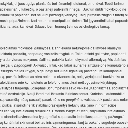
kyklai, jei juos ugdys planšetės bei išmanieji telefonai, o ne tėvai. Todėl turime
pateisina“ jų lūkesčių, o pastarieji pateisinti ir negali. Juk turi dirbti mokytojo, o ne
tinkami tik paplepėti, bet ne kurti pažangią valstybę. Taigi pirmasis žingsnis turėtų bū
imas ir pripažinimas, kad neturime manipuliuoti šeima. Tai įgyvendinti labai paprast
eikiama tada, kai tėvai išklauso bent trumpą šeimos psichologijos kursą.
ų išplečiamas mokymosi galimybes. Dar niekada neturėjome galimybės klausytis
ų lektorių paskaitų, paspaudę vos kelis mygtukus. Tai nuostabi galimybė, papildanti
 yra dar vienas mokymosi šaltinis, pateikia kaip mokymosi alternatyvą. Vis dažniau
jei galiu
pagooglinti.
Akivaizdu ir tai, kad labai jauname amžiuje prie kompiuterio 
šsiugdo meilės knygai, o gal netgi bet kuriai ilgalaikių pastangų reikalaujančiai
ltatą, paviršutiniškumas nėra nei rimto ekonomisto, nei gydytojo, nei bankininko ar
aleidžiamo prie kompiuterio ar telefono, mes tikrai neišugdysime kūrybingų,
i valstybės tragedija. Josephas Schumpeteris savo veikale „Kapitalizmas, socializm
binė destrukcija. Nauji išradimai išstumia iš rinkos senus. Karietas – automobiliai.
esų, varančių mūsų pasaulį, pasekmė, o ne
googlinimo
vaisius. Juk pastarasis netur
puikiai atspindi ne tik stabiliai prastėjantys lietuvių skaitymo ir informacijos
s lietuvių intelektualų diskusijos. Užtenka žvilgtelėti vien į tarpukario intelektualo
mo standartizavimas eina lygiagrečiai su pasaulio technikos padarinių pažanga.“
kultūriniai skirtumai bei tautinis sąmoningumas, kurį tarpukariu sugebėjo puoselė
Višinskis, bet ir realus kūrybiškumas. Čia ir atsakymas, kodėl stokojome europinio lygi