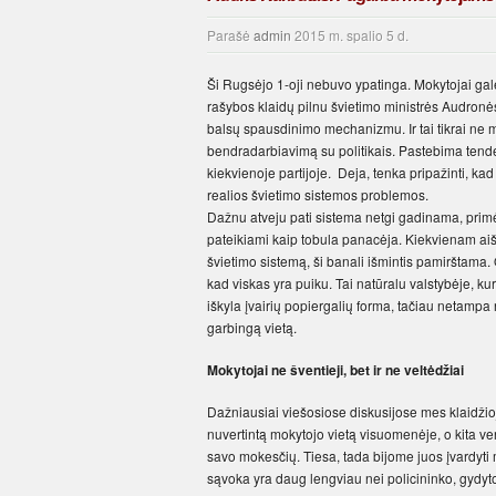
Parašė
admin
2015 m. spalio 5 d.
Ši Rugsėjo 1-oji nebuvo ypatinga. Mokytojai galė
rašybos klaidų pilnu švietimo ministrės Audronė
balsų spausdinimo mechanizmu. Ir tai tikrai ne 
bendradarbiavimą su politikais. Pastebima tende
kiekvienoje partijoje. Deja, tenka pripažinti, 
realios švietimo sistemos problemos.
Dažnu atveju pati sistema netgi gadinama, primėt
pateikiami kaip tobula panacėja. Kiekvienam aišk
švietimo sistemą, ši banali išmintis pamirštama. 
kad viskas yra puiku. Tai natūralu valstybėje, kur
iškyla įvairių popiergalių forma, tačiau netampa
garbingą vietą.
Mokytojai ne šventieji, bet ir ne veltėdžiai
Dažniausiai viešosiose diskusijose mes klaidžioj
nuvertintą mokytojo vietą visuomenėje, o kita ver
savo mokesčių. Tiesa, tada bijome juos įvardyti 
sąvoka yra daug lengviau nei policininko, gydyto