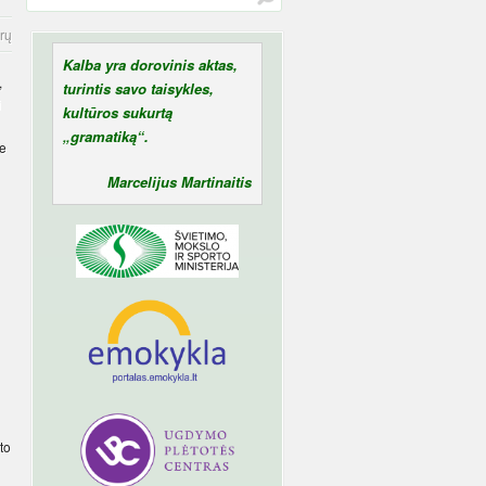
rų
Kalba yra dorovinis aktas,
,
turintis savo taisykles,
i
kultūros sukurtą
„gramatiką“.
me
Marcelijus Martinaitis
to