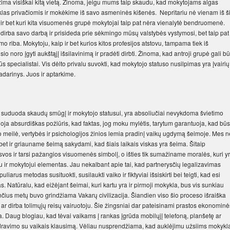
žima visiškai kitą vietą. Žinoma, jeigu mums taip skaudu, kad mokytojams algas
las privačiomis ir mokėkime iš savo asmeninės kišenės. Nepritariu nė vienam iš š
p ir bet kuri kita visuomenės grupė mokytojai taip pat nėra vienalytė bendruomenė.
i dirba savo darbą ir prisideda prie sėkmingo mūsų valstybės vystymosi, bet taip pat 
o riba. Mokytoju, kaip ir bet kurios kitos profesijos atstovu, tampama tiek iš
io noro įgyti aukštąjį išsilavinimą ir pradėti dirbti. Žinoma, kad antroji grupė gali bū
 specialistai. Vis dėlto privalu suvokti, kad mokytojo statuso nusilpimas yra įvairių
adarinys. Juos ir aptarkime.
ri suduoda skaudų smūgį ir mokytojo statusui, yra absoliučiai nevykdoma švietimo
uoja absurdiškas požiūris, kad faktas, jog moku mylėtis, tarytum garantuoja, kad būs
 meilė, vertybės ir psichologijos žinios lemia pradinį vaikų ugdymą šeimoje. Mes n
bet ir griauname šeimą sakydami, kad šiais laikais viskas yra šeima. Šitaip
vos ir tarsi pažangios visuomenės simbolį, o išties tik sumažiname moralės, kuri y
u ir mokytojui elementas. Jau nekalbant apie tai, kad partnerysčių legalizavimas
uliarus metodas susituokti, susilaukti vaiko ir fiktyviai išsiskirti bei teigti, kad esi
 Natūralu, kad eižėjant šeimai, kuri kartu yra ir pirmoji mokykla, bus vis sunkiau
nčius metų buvo grindžiama Vakarų civilizacija. Šiandien viso šio proceso išraiška
s ar dirba tolimųjų reisų vairuotoju. Šie žingsniai dar pateisinami prastos ekonominė
. Daug blogiau, kad tėvai vaikams į rankas įgrūda mobilųjį telefoną, planšetę ar
ndravimo su vaikais klausimą. Vėliau nusprendžiama, kad auklėjimu užsiims mokykl