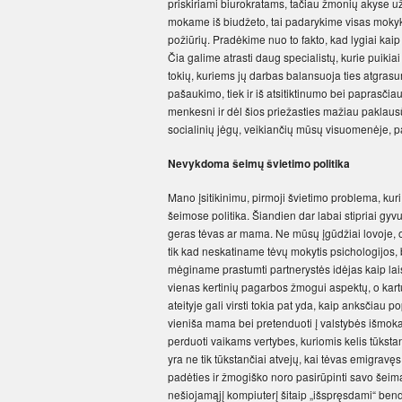
priskiriami biurokratams, tačiau žmonių akyse u
mokame iš biudžeto, tai padarykime visas mokyk
požiūrių. Pradėkime nuo to fakto, kad lygiai kai
Čia galime atrasti daug specialistų, kurie puikia
tokių, kuriems jų darbas balansuoja ties atgrasum
pašaukimo, tiek ir iš atsitiktinumo bei paprasčiaus
menkesni ir dėl šios priežasties mažiau paklausūs
socialinių jėgų, veikiančių mūsų visuomenėje, p
Nevykdoma šeimų švietimo politika
Mano įsitikinimu, pirmoji švietimo problema, ku
šeimose politika. Šiandien dar labai stipriai gyv
geras tėvas ar mama. Ne mūsų įgūdžiai lovoje, o
tik kad neskatiname tėvų mokytis psichologijos, 
mėginame prastumti partnerystės idėjas kaip lais
vienas kertinių pagarbos žmogui aspektų, o kart
ateityje gali virsti tokia pat yda, kaip anksčiau pop
vieniša mama bei pretenduoti į valstybės išmokas.
perduoti vaikams vertybes, kuriomis kelis tūksta
yra ne tik tūkstančiai atvejų, kai tėvas emigravę
padėties ir žmogiško noro pasirūpinti savo šeima
nešiojamąjį kompiuterį šitaip „išspręsdami“ be