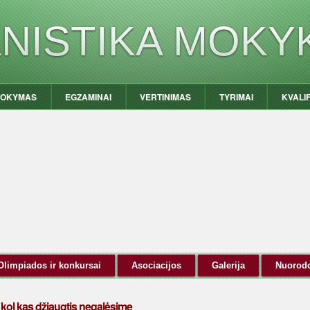
ANISTIKA MOKY
OKYMAS
EGZAMINAI
VERTINIMAS
TYRIMAI
KVALI
Olimpiados ir konkursai
Asociacijos
Galerija
Nuorod
kol kas džiaugtis negalėsime