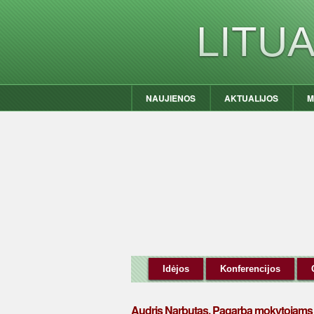
LITU
NAUJIENOS
AKTUALIJOS
M
Idėjos
Konferencijos
Audris Narbutas. Pagarba mokytojams 