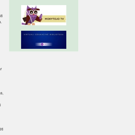
ti
a.
ar
as,
i
ti
o