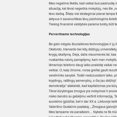
Mes negalime tikėtis, kad vaikai bus pasiruošę mo
situaciją, kai tėvai negerbia mokytojų, nes šie „ne
tėvo darbą. Šitaip visi strateginiai planai tampa 
aktyvus ir savanoriškas tėvų psichologinis šviet
Tiesiog finansinė valstybės parama turėtų būti t
Pervertiname technologijas
Be galo mėgstu šiuolaikines technologijas ir j
Oksfordo, Harvardo bei kitų didžiųjų universitet
knygų skaitymą. Deja, dalis visuomenės tai, kas
nuskamba naivių pamąstymų: kam man mokytis, 
išmaniojo telefono daug laiko praleidę vaikai nei
veiklai. O, kaip žinome, noras greitai gauti rezu
verslininko savybė. Todėl nedozuodami laiko, pr
kryptingų, raštingų asmenybių, o čia jau didžioj
demokratija“ atskleidė, kad kapitalizmas yra kūry
Tikrai kūrybingas žmogus yra mokymosi ir proc
nieko bendro su gebėjimu vertinti informaciją. Tai 
suvokimo įgūdžiai, bet ir dar XX a. Lietuvoje kelto
Valentino Gustainio pastabą: „ Žmogaus galvoji
Mes tampame vis panašesni… Nyksta ne tik mūsų 
ir įvertinti net ir liberalai, pavyzdžiui, Povilas 