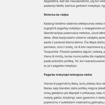
Apgailėtina, kad dar nesusipratome, jog kol ne
pastarojo tikėtis, kad bus gerbiami mokytojai, i
Reforma be vizijos
Kadangi švietimo sistemos efektyvumas veikia ir
sugrąžinti pagarbą mokytojui, o neapgalvotos pri
Skandinavijoje pasenusius metodus, užuot atkrei
stoka. Aklai kopijuodami užsienio valstybių sp
savito ir perduoti kitoms šalims. Čia iškyla didžiu
pamokos, nors ir turėtų, nė iš tolo neprimena tų
Tocqueville. Filosofo pastabos atgulė į veikalą, 
Viena iš minčių, kurias mums paliko šis mąstytoj
paste
pobūdžio politiką. Tol, kol neanalizuosime 
su ja ir pagarba mokytojui.
Pagarba mokytojui nelengvas siekis
Vienas iš pagrindinių tikslų, kurių siekiau šiuo
tikslas, kaip šiandien dalis politikų mėgina įsi
mūsų gebėjimo jas išspręsti ir priklausys, kaip m
mokytų gabūs, kūrybingi, savo gyvenimu ir darb
popierizmo ir suteikdami materialinių galimybių 