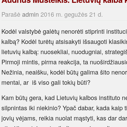
Parašė
admin
2016 m. gegužės 21 d.
Ko­dėl vals­ty­bė ga­lė­tų ne­no­rė­ti stip­rin­ti ins­ti­tu­
kal­bą? Ko­dėl tu­rė­tų at­si­sa­ky­ti iš­sau­go­ti kla­si­ki­n
lie­tu­vių kal­bą: nuo­sek­liai, nuo­dug­niai, stra­te­gi
Pir­mo­ji min­tis, pir­ma reak­ci­ja, ta nuo­šir­džiau­s
Ne­ži­nia, ne­aiš­ku, ko­dėl bū­tų ga­li­ma ši­to ne­no­
men­tai, ar iš vi­so ga­li to­kių bū­ti?
Kam bū­tų ge­ra, kad Lie­tu­vių kal­bos ins­ti­tu­to ne
silp­nin­tas iki nie­ki­nio? Ypač da­bar, ka­da kaip t
jo­vių vė­jams, rei­kia nuo­lat mąs­ty­ti, kas dar da­r