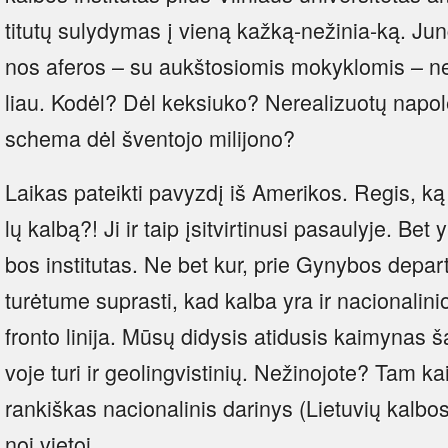
ti­tu­tų su­ly­dy­mas į vie­ną kaž­ką-ne­ži­nia-ką. Jun­
nos afe­ros – su aukš­to­sio­mis mo­kyk­lo­mis – ne­
liau. Ko­dėl? Dėl kek­siu­ko? Ne­rea­li­zuo­tų na­po­l
sche­ma dėl šven­to­jo mi­li­jo­no?
Lai­kas pa­teik­ti pa­vyz­dį iš Ame­ri­kos. Re­gis, ką j
lų kal­bą?! Ji ir taip įsit­vir­ti­nu­si pa­sau­ly­je. Be
bos ins­ti­tu­tas. Ne bet kur, prie Gy­ny­bos de­pa
tu­rė­tu­me su­pras­ti, kad kal­ba yra ir na­cio­na­li­n
fron­to li­ni­ja. Mū­sų di­dy­sis ati­du­sis kai­my­nas ša­
vo­je tu­ri ir geo­ling­vis­ti­nių. Ne­ži­no­jo­te? Tam k
ran­kiš­kas na­cio­na­li­nis da­ri­nys (Lie­tu­vių kal­bo
noj vie­toj.