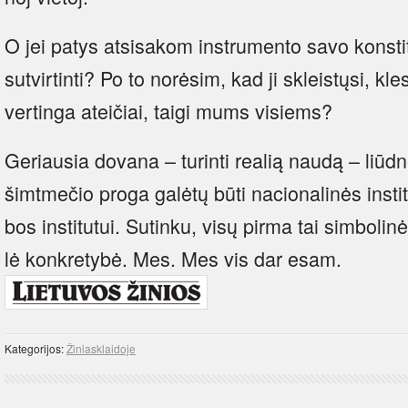
O jei pa­tys at­si­sa­kom ins­tru­men­to sa­vo kons­ti­t
su­tvir­tin­ti? Po to no­rė­sim, kad ji skleis­tų­si, kles­
ver­tin­ga at­ei­čiai, tai­gi mums vi­siems?
Ge­riau­sia do­va­na – tu­rin­ti rea­lią nau­dą – liūd­nė
šimt­me­čio pro­ga ga­lė­tų bū­ti na­cio­na­li­nės ins­ti­
bos ins­ti­tu­tui. Su­tin­ku, vi­sų pir­ma tai sim­bo­l
lė kon­kre­ty­bė. Mes. Mes vis dar esam.
Kategorijos:
Žiniasklaidoje