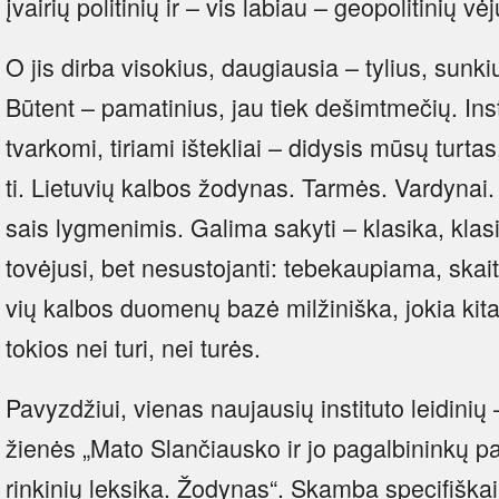
įvai­rių po­li­ti­nių ir – vis la­biau – geo­po­li­ti­nių v
O jis dir­ba vi­so­kius, dau­giau­sia – ty­lius, su­nk
Bū­tent – pa­ma­ti­nius, jau tiek de­šimt­me­čių. Ins­t
tvar­ko­mi, ti­ria­mi iš­tek­liai – di­dy­sis mū­sų tur­t
ti. Lie­tu­vių kal­bos žo­dy­nas. Tar­mės. Var­dy­nai.
sais lyg­me­ni­mis. Ga­li­ma sa­ky­ti – kla­si­ka, kla­s
to­vė­ju­si, bet ne­sus­to­jan­ti: te­be­kau­pia­ma, skai
vių kal­bos duo­me­nų ba­zė mil­ži­niš­ka, jo­kia ki­ta m
to­kios nei tu­ri, nei tu­rės.
Pa­vyz­džiui, vie­nas nau­jau­sių ins­ti­tu­to lei­di­ni
žie­nės „Ma­to Slan­čiaus­ko ir jo pa­gal­bi­nin­kų pa
rin­ki­nių lek­si­ka. Žo­dy­nas“. Skam­ba spe­ci­fiš­kai,