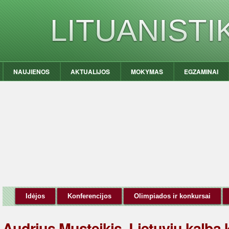
LITUANIST
NAUJIENOS
AKTUALIJOS
MOKYMAS
EGZAMINAI
Idėjos
Konferencijos
Olimpiados ir konkursai
Audrius Musteikis. Lietuvių kalba k