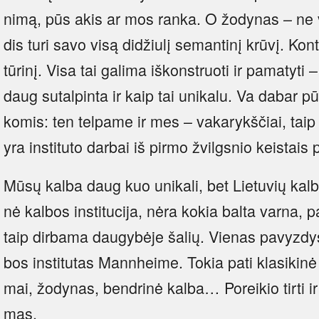
ni­mą, pūs akis ar mos ran­ka. O žo­dy­nas – ne v
dis tu­ri sa­vo vi­są di­džiu­lį se­man­ti­nį krū­vį. Kon­tek
tū­ri­nį. Vi­sa tai ga­li­ma iš­kons­truo­ti ir pa­ma­ty­t
daug su­tal­pin­ta ir kaip tai uni­ka­lu. Va da­bar pū
ko­mis: ten tel­pa­me ir mes – va­ka­rykš­čiai, taip 
yra ins­ti­tu­to dar­bai iš pir­mo žvilgs­nio keis­tais p
Mū­sų kal­ba daug kuo uni­ka­li, bet Lie­tu­vių kal­bos
nė kal­bos ins­ti­tu­ci­ja, nė­ra ko­kia bal­ta var­na, pa
taip dir­ba­ma dau­gy­bė­je ša­lių. Vie­nas pa­vyz­dy
bos ins­ti­tu­tas Mann­hei­me. To­kia pa­ti kla­si­ki­nė s
mai, žo­dy­nas, bend­ri­nė kal­ba… Po­rei­kio tir­ti ir t
mas.