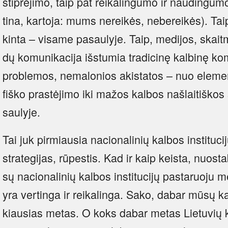
stip­rė­ji­mo, taip pat rei­ka­lin­gu­mo ir nau­din­gu­mo
ti­na, kar­to­ja: mums ne­rei­kės, ne­be­rei­kės). T
kin­ta – vi­sa­me pa­sau­ly­je. Taip, me­di­jos, skait­
dų ko­mu­ni­ka­ci­ja iš­stu­mia tra­di­ci­nę kal­bi­nę ko
prob­le­mos, ne­ma­lo­nios akis­ta­tos – nuo ele­men­
fiš­ko pra­stė­ji­mo iki ma­žos kal­bos naš­lai­tiš­kos 
sau­ly­je.
Tai juk pir­miau­sia na­cio­na­li­nių kal­bos ins­ti­tu­ci
stra­te­gi­jas, rū­pes­tis. Kad ir kaip keis­ta, nuo­st
sų na­cio­na­li­nių kal­bos ins­ti­tu­ci­jų pa­sta­ruo­ju m
yra ver­tin­ga ir rei­ka­lin­ga. Sa­ko, da­bar mū­sų k
kiau­sias me­tas. O koks da­bar me­tas Lie­tu­vių kal­