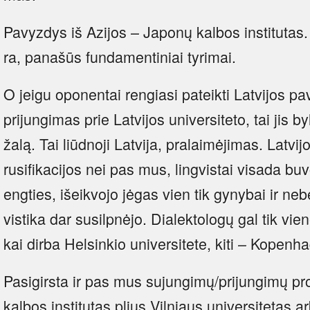
Pa­vyz­dys iš Azi­jos – Ja­po­nų kal­bos ins­ti­tu­tas. T
ra, pa­na­šūs fun­da­men­ti­niai ty­ri­mai.
O jei­gu opo­nen­tai ren­gia­si pa­teik­ti Lat­vi­jos pa­v
pri­jun­gi­mas prie Lat­vi­jos uni­ver­si­te­to, tai jis 
ža­lą. Tai liūd­no­ji Lat­vi­ja, pra­lai­mė­ji­mas. Lat­vi
ru­si­fi­ka­ci­jos nei pas mus, ling­vis­tai vi­sa­da bu­
eng­ties, iš­eik­vo­jo jė­gas vien tik gy­ny­bai ir ne­b
vis­ti­ka dar su­silp­nė­jo. Dia­lek­to­lo­gų gal tik vie­
kai dir­ba Hel­sin­kio uni­ver­si­te­te, ki­ti – Ko­pen
Pa­si­girs­ta ir pas mus su­jun­gi­mų/p­ri­jun­gi­mų pro­
kal­bos ins­ti­tu­tas plius Vil­niaus uni­ver­si­te­tas ar­