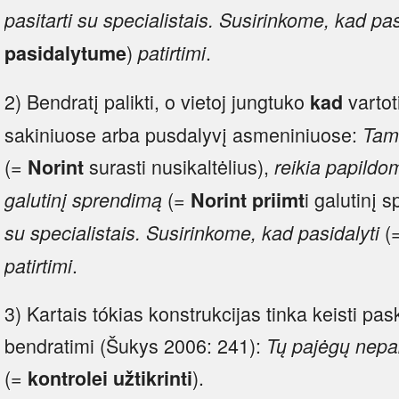
pasitarti su specialistais.
Susirinkome, kad pas
)
.
pasidalytume
patirtimi
2) Bendratį palikti, o vietoj jungtuko
vartot
kad
sakiniuose arba pusdalyvį asmeniniuose:
Tam,
(=
surasti nusikaltėlius),
Norint
reikia papildo
(=
i galutinį 
galutinį sprendimą
Norint priimt
(
su specialistais. Susirinkome, kad pasidalyti
.
patirtimi
3) Kartais tókias konstrukcijas tinka keisti pas
bendratimi (Šukys 2006: 241):
Tų pajėgų nepak
(=
).
kontrolei užtikrinti