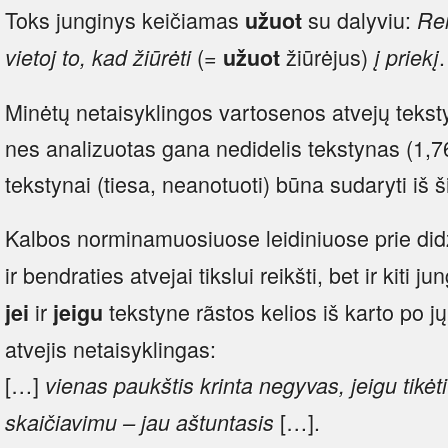
Toks junginys keičiamas
su dalyviu:
užuot
Rei
(=
žiūrėjus)
.
vietoj to, kad žiūrėti
užuot
į priekį
Minėtų netaisyklingos vartosenos atvejų teksty
nes analizuotas gana nedidelis tekstynas (1,76
tekstynai (tiesa, neanotuoti) būna sudaryti iš 
Kalbos norminamuosiuose leidiniuose prie didž
ir bendraties atvejai tikslui reikšti, bet ir kiti j
ir
tekstyne rãstos kelios iš karto po j
jei
jeigu
atvejis netaisyklingas:
[…]
vienas paukštis krinta negyvas, jeigu tikėti
[…].
skaičiavimu – jau aštuntasis