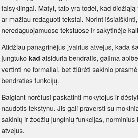
taisyklingai. Matyt, taip yra todėl, kad didžiąj
ar mažiau redaguoti tekstai. Norint išsiaiškinti
neredaguojamuose tekstuose ir sakytinėje kalbo
Atidžiau panagrinėjus įvairius atvejus, kada š
jungtuko
atsiduria bendratis, galima apiben
kad
vertinti ne formaliai, bet žiūrėti sakinio prasm
bendraties funkcijų.
Baigiant norėtųsi paskatinti mokytojus ir dėsty
naudotis tekstynu. Jis gali praversti su mokinia
sakinių ir žodžių junginių funkcijas, norminius
atvejus.