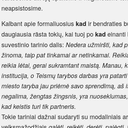
neapsistosime.
Kalbant apie formaliuosius
ir bendraties b
kad
daugiausia rãsta tokių, kai tuoj po
einanti 
kad
suvestinio tarinio dalis:
Nedera užmiršti, kad pri
žinoma, taip pat tinkamai ar netinkamai.
Reiki
reikia lėtai, gerai sukramtant maistą.
Manau, ka
institucija, o Teismų tarybos darbas yra patart
miesto taryba jau priėmė savo sprendimą, aš išt
negalima, žengtas žingsnis, yra nuoseklumas,
kad keistis turi tik partneris.
Tokie tariniai dažnai sudaryti su modaliniais 
veiksmažodžiais
galėti, reikėti, derėti, pajėgti, t