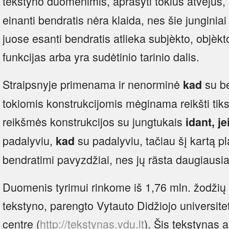
tekstyno duomenimis, aprašyti tókius atvejus,
einanti bendratis nėra klaida, nes šie junginiai
juose esanti bendratis atlieka subjèkto, objèkto
funkcijas arba yra sudėtinio tarinio dalis.
Straipsnyje primenama ir nenorminė
su be
kad
tokiomis konstrukcijomis mėginama reikšti tiksl
reikšmės konstrukcijos su jungtukais
idant, je
padalyviu,
su padalyviu, tačiau šį kartą p
kad
bendratimi pavyzdžiai, nes jų rãsta daugiausia
Duomenis tyrimui rinkome iš 1,76 mln. žodžių
tekstyno, parengto Vytauto Didžiojo universite
centre (
http://tekstynas.vdu.lt
). Šis tekstynas 