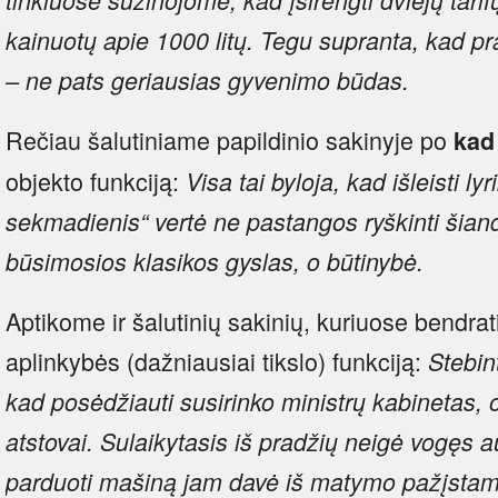
kainuotų apie 1000 litų.
Tegu supranta, kad pra
– ne pats geriausias gyvenimo būdas.
Rečiau šalutiniame papildinio sakinyje po
kad
objekto funkciją:
Visa tai byloja, kad išleisti l
sekmadienis“ vertė ne pastangos ryškinti šia
būsimosios klasikos gyslas, o būtinybė.
Aptikome ir šalutinių sakinių, kuriuose bendrati
aplinkybės (dažniausiai tikslo) funkciją:
Stebint
kad posėdžiauti susirinko ministrų kabinetas,
atstovai.
Sulaikytasis iš pradžių neigė vogęs aut
parduoti mašiną jam davė iš matymo pažįstam