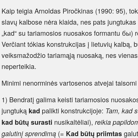
Kaip teigia Arnoldas Piročkinas (1990: 95), t
slavų kalbose nėra klaida, nes pats jungtukas
„kad“ su tariamosios nuosakos formantu бы) 
Verčiant tókias konstrukcijas į lietuvių kalbą, bū
veiksmažodžio tariamąją nuosaką, nes viena
neperteikia.
Minimi nenorminės vartosenos atvejai taisomi 
1) Bendratį galima keisti tariamosios nuosak
jungtuką
palikti konstrukcijoje:
kad
Tam, kad su
nusikaltėliai),
kad
būtų
surasti
reikia papild
(=
galut
galutinį sprendimą
Kad būtų
priimtas