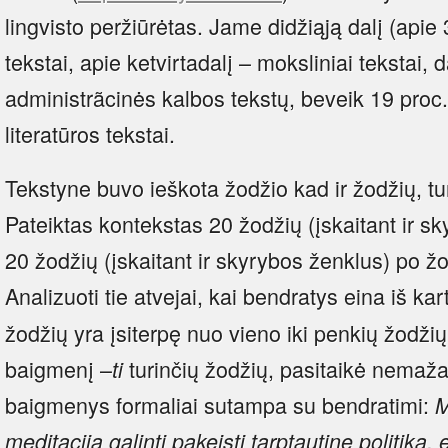
lingvisto peržiūrėtas. Jame didžiąją dalį (apie 
tekstai, apie ketvirtadalį – moksliniai tekstai,
administrãcinės kalbos tekstų, beveik 19 proc
literatūros tekstai.
Tekstyne buvo ieškota žodžio kad ir žodžių, tu
Pateiktas kontekstas 20 žodžių (įskaitant ir sk
20 žodžių (įskaitant ir skyrybos ženklus) po ž
Analizuoti tie atvejai, kai bendratys eina iš ka
žodžių yra įsiterpę nuo vieno iki penkių žodži
baigmenį –
turinčių žodžių, pasitaikė nemažai
ti
baigmenys formaliai sutampa su bendratimi:
M
meditacija galinti pakeisti tarptautinę politiką,