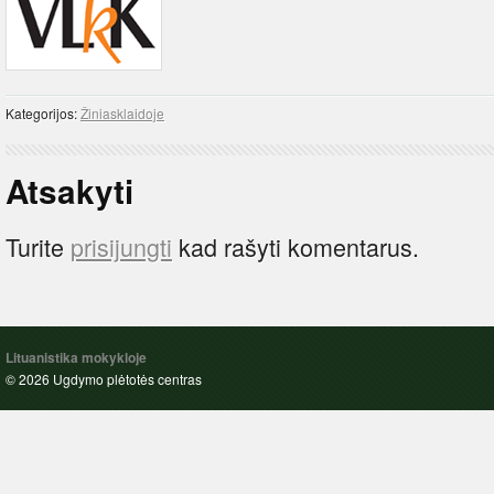
Kategorijos:
Žiniasklaidoje
Atsakyti
Turite
prisijungti
kad rašyti komentarus.
Lituanistika mokykloje
© 2026 Ugdymo plėtotės centras