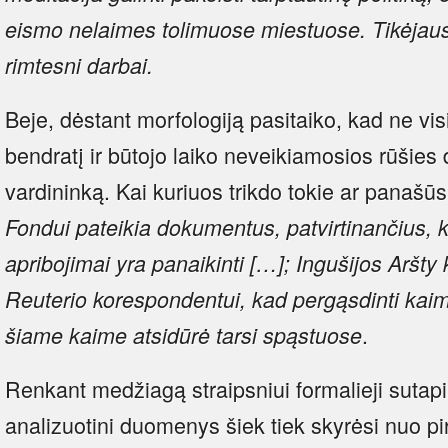
eismo nelaimes tolimuose miestuose.
Tikėjaus
rimtesni darbai.
Beje, dėstant morfologiją pasitaiko, kad ne visi
bendratį ir būtojo laiko neveikiamosios rūšies
vardininką. Kai kuriuos trikdo tokie ar panašūs
Fondui pateikia dokumentus, patvirtinančius, ka
apribojimai yra panaikinti […]; Ingušijos Aršt
Reuterio korespondentui, kad pergąsdinti kaim
.
šiame kaime atsidūrė tarsi spąstuose
Renkant medžiagą straipsniui formalieji sutapi
analizuotini duomenys šiek tiek skyrėsi nuo pi