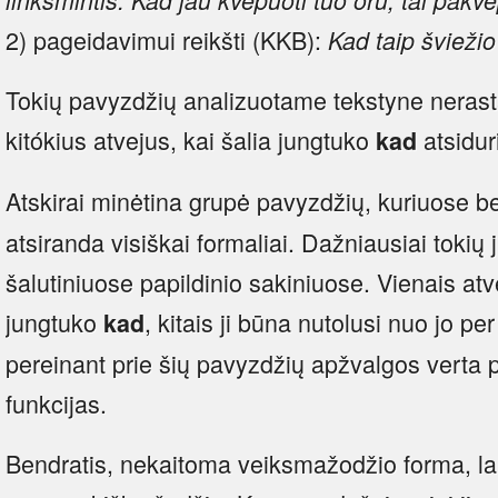
2) pageidavimui reikšti (KKB):
Kad taip švieži
Tokių pavyzdžių analizuotame tekstyne nerast
kitókius atvejus, kai šalia jungtuko
atsidur
kad
Atskirai minėtina grupė pavyzdžių, kuriuose b
atsiranda visiškai formaliai. Dažniausiai tokių 
šalutiniuose papildinio sakiniuose. Vienais atv
jungtuko
, kitais ji būna nutolusi nuo jo pe
kad
pereinant prie šių pavyzdžių apžvalgos verta p
funkcijas.
Bendratis, nekaitoma veiksmažodžio forma, laba