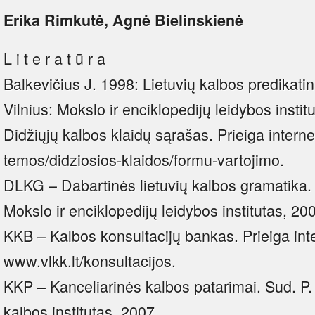
Erika Rimkutė, Agnė Bielinskienė
L i t e r a t ū r a
Balkevičius J. 1998: Lietuvių kalbos predikatin
Vilnius: Mokslo ir enciklopedijų leidybos institu
Didžiųjų kalbos klaidų sąrašas. Prieiga interne
temos/didziosios-klaidos/formu-vartojimo.
DLKG – Dabartinės lietuvių kalbos gramatika.
Mokslo ir enciklopedijų leidybos institutas, 20
KKB – Kalbos konsultacijų bankas. Prieiga int
www.vlkk.lt/konsultacijos.
KKP – Kanceliarinės kalbos patarimai. Sud. P. 
kalbos institutas, 2007.