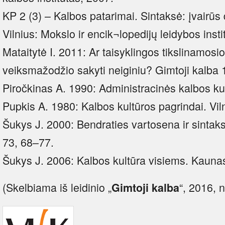
KP 2 (3) – Kalbos patarimai. Sintaksė: įvairūs 
Vilnius: Mokslo ir encik¬lopedijų leidybos insti
Mataitytė I. 2011: Ar taisyklingos tikslinamosi
veiksmažodžio sakyti neiginiu? Gimtoji kalba 
Piročkinas A. 1990: Administracinės kalbos kult
Pupkis A. 1980: Kalbos kultūros pagrindai. Vil
Šukys J. 2000: Bendraties vartosena ir sintak
73, 68–77.
Šukys J. 2006: Kalbos kultūra visiems. Kauna
(Skelbiama iš leidinio „
“, 2016, n
Gimtoji kalba