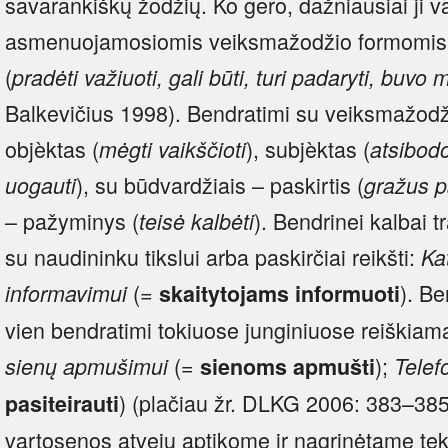
savarankiškų žodžių. Ko gero, dažniausiai ji 
asmenuojamosiomis veiksmažodžio formomis ir
(
pradėti važiuoti, gali būti, turi padaryti, buvo m
Balkevičius 1998). Bendratimi su veiksmažod
objèktas (
), subjèktas (
mėgti vaikščioti
atsibod
), su būdvardžiais – paskirtis (
uogauti
gražus p
– pažyminys (
). Bendrinei kalbai t
teisė kalbėti
su naudininku tikslui arba paskirčiai reikšti:
Kat
(=
). B
informavimui
skaitytojams informuoti
vien bendratimi tokiuose junginiuose reiškiam
(=
);
sienų apmušimui
sienoms apmušti
Telef
) (plačiau žr. DLKG 2006: 383–385;
pasiteirauti
vartosenos atvejų aptikome ir nagrinėtame teks