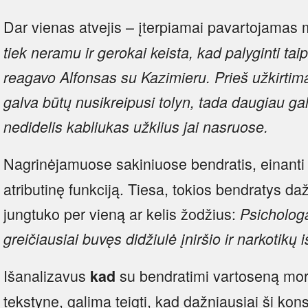
Dar vienas atvejis – įterpiamai pavartojamas 
tiek neramu ir gerokai keista, kad palyginti taip
reagavo Alfonsas su Kazimieru.
Prieš užkirtim
galva būtų nusikreipusi tolyn, tada daugiau ga
nedidelis kabliukas užklius jai nasruose.
Nagrinėjamuose sakiniuose bendratis, einant
atributinę funkciją. Tiesa, tokios bendratys da
jungtuko per vieną ar kelis žodžius:
Psicholog
greičiausiai buvęs didžiulė įniršio ir narkotikų 
Išanalizavus
su bendratimi vartoseną mor
kad
tekstyne, galima teigti, kad dažniausiai ši kon