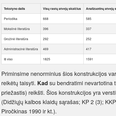
Tekstyno dalis
Visų rastų atvejų skaičius
Analizuotinų atvejų 
Periodika
668
585
Mokslinė literatūra
396
337
Grožinė literatūra
292
252
Administracinė literatūra
469
417
Iš viso
1825
1591
Priminsime nenorminius šios konstrukcijos var
reikėtų taisyti.
su bendratimi nevartotina ti
Kad
priežastis) reikšti. Šios konstrukcijos yra versti
(Didžiųjų kalbos klaidų sąrašas; KP 2 (3); KK
Piročkinas 1990 ir kt.).