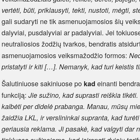
vertėti, būti, priklausyti, tekti, nustoti, mėgti, 
gali sudaryti ne tik asmenuojamosios šių veik
dalyviai, pusdalyviai ar padalyviai. Jei tokiuo
neutraliosios žodžių tvarkos, bendratis atsidu
asmenuojamosios veiksmažodžio formos:
Ned
pristatyti ir kiti […].
Nemanyk, kad turi keistis ti
Šalutiniuose sakiniuose po
einanti bendrati
kad
funkciją:
Jie sužino, kad suprasti reiškia tikėti.
kalbėti per didelė prabanga.
Manau, mūsų mies
žaidžia LKL, ir verslininkai supranta, kad turėti
geriausia reklama.
Ji pasakė, kad valgyti dar
tinkluose sužinojome, kad įsirengti dviejų tarifų