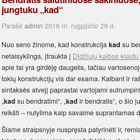
jungtuku „kad“
Parašė
admin
2016 m. rugpjūčio 29 d.
Nuo seno žinome, kad konstrukcija
su ben
kad
netaisyklinga, įtraukta į
Didžiųjų kalbos klaidų
apie tai yra girdėję daugelis, tačiau vartoseno
tokių konstrukcijų vis dar esama. Kalbant ir ra
sintaksės atvejį paprastai vartojami sutrumpin
„
su bendratimi“, „
ir bendratis“, o šio j
kad
kad
reikšti – nutylima kaip savaime suprantamas 
Šiame straipsnyje nuspręsta patyrinėti ir, rem