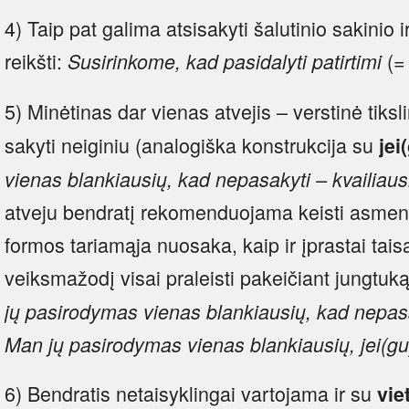
4) Taip pat galima atsisakyti šalutinio sakinio ir 
reikšti:
(
Susirinkome, kad pasidalyti patirtimi
5) Minėtinas dar vienas atvejis – verstinė tiks
sakyti neiginiu (analogiška konstrukcija su
jei
vienas blankiausių, kad nepasakyti – kvailiaus
atveju bendratį rekomenduojama keisti asme
formos tariamąja nuosaka, kaip ir įprastai tais
veiksmažodį visai praleisti pakeičiant jungtuk
jų pasirodymas vienas blankiausių, kad nepasa
Man jų pasirodymas vienas blankiausių, jei(gu)
6) Bendratis netaisyklingai vartojama ir su
viet