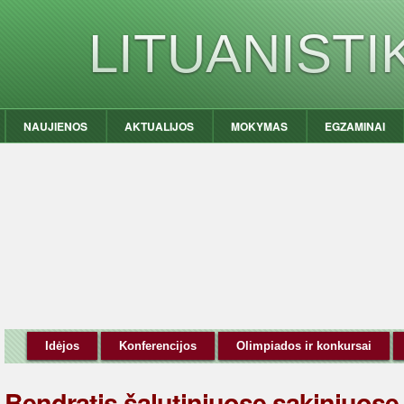
LITUANIST
NAUJIENOS
AKTUALIJOS
MOKYMAS
EGZAMINAI
Idėjos
Konferencijos
Olimpiados ir konkursai
Bendratis šalutiniuose sakiniuose