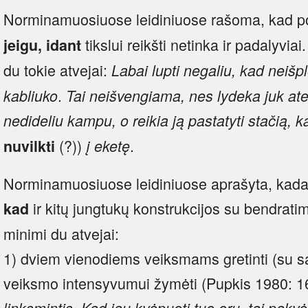
Norminamuosiuose leidiniuose rašoma, kad p
tikslui reikšti netinka ir padalyvia
jeigu, idant
du tokie atvejai:
Labai lupti negaliu, kad neišp
.
kabliuko
Tai neišvengiama, nes lydeka juk ate
nedideliu kampu, o reikia ją pastatyti stačią, k
(?))
.
nuvilkti
į eketę
Norminamuosiuose leidiniuose aprašyta, kada 
ir kitų jungtukų konstrukcijos su bendratim
kad
minimi du atvejai:
1) dviem vienodiems veiksmams gretinti (su s
veiksmo intensyvumui žymėti (Pupkis 1980: 1
linksmintis. Kad jau kvėpuoti tuo oru, tai pakvė