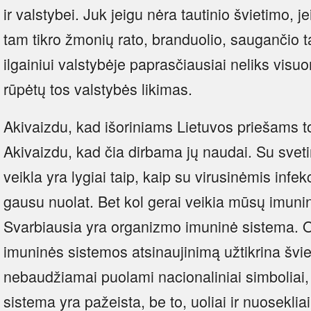
ir valstybei. Juk jeigu nėra tautinio švietimo, je
tam tikro žmonių rato, branduolio, saugančio t
ilgainiui valstybėje paprasčiausiai neliks vi
rūpėtų tos valstybės likimas.
Akivaizdu, kad išoriniams Lietuvos priešams to
Akivaizdu, kad čia dirbama jų naudai. Su sveti
veikla yra lygiai taip, kaip su virusinėmis infe
gausu nuolat. Bet kol gerai veikia mūsų imun
Svarbiausia yra organizmo imuninė sistema. O 
imuninės sistemos atsinaujinimą užtikrina švie
nebaudžiamai puolami nacionaliniai simboliai,
sistema yra pažeista, be to, uoliai ir nuosekliai