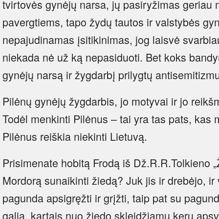
tvirtovės gynėjų narsa, jų pasiryžimas geriau mi
pavergtiems, tapo žydų tautos ir valstybės g
nepajudinamas įsitikinimas, jog laisvė svarbia
niekada nė už ką nepasiduoti. Bet koks ban
gynėjų narsą ir žygdarbį prilygtų antisemitizm
Pilėnų gynėjų žygdarbis, jo motyvai ir jo reikšm
Todėl menkinti Pilėnus – tai yra tas pats, kas
Pilėnus reiškia niekinti Lietuvą.
Prisimenate hobitą Frodą iš Dž.R.R.Tolkieno „
Mordorą sunaikinti žiedą? Juk jis ir drebėjo, i
pagunda apsigręžti ir grįžti, taip pat su pagu
galia, kartais nuo žiedo skleidžiamų kerų apsv