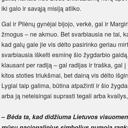
iki galo ir savąją misiją atliko.
Gal ir Pilėnų gynėjai bijojo, verkė, gal ir Margi
žmogus – ne akmuo. Bet svarbiausia ne tai, kas
kad galų gale jie vis dėlto pasirinko geriau mir
svarbiausia iškelti esminę šio žygdarbio gaidą
klausant per radiją – gal radijas ir traška, gal į
kitos stoties triukšmai, bet dainą vis dėlto išgi
Lygiai taip galima, būtina atpažinti ir šio žygd
arba ją neteisingai suprasti tegali arba kvailys
– Bėda ta, kad didžiuma Lietuvos visuomenė
mūsų nacionalinius simbolius numoja ranka,