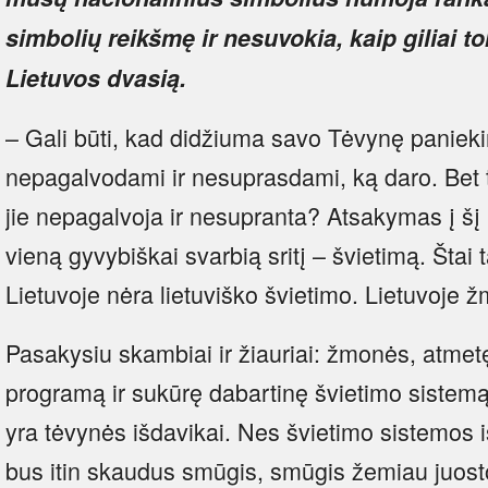
simbolių reikšmę ir nesuvokia, kaip giliai t
Lietuvos dvasią.
– Gali būti, kad didžiuma savo Tėvynę paniekin
nepagalvodami ir nesuprasdami, ką daro. Bet t
jie nepagalvoja ir nesupranta? Atsakymas į šį
vieną gyvybiškai svarbią sritį – švietimą. Štai
Lietuvoje nėra lietuviško švietimo. Lietuvoje
Pasakysiu skambiai ir žiauriai: žmonės, atmet
programą ir sukūrę dabartinę švietimo sistemą ar
yra tėvynės išdavikai. Nes švietimo sistemos i
bus itin skaudus smūgis, smūgis žemiau juostos