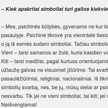
– Kiek apskritai simboliai turi galios kie
– Mes, psichinės būtybės, gyvename ne kur kitu
pasaulyje. Psichinė tikrovė yra vienintelė ties
o ją iš esmės sudaro simboliai. Tačiau simboli
Vieni – tarsi samanos ar žolė, kuria kasdien 
Kiti – tarsi medžiai, pagal kuriuos orientuojamė
užlaužę galvas ne visuomet įžiūrime. Tai svarb
pasaulėžiūriniai, religiniai, nacionaliniai. Iš tik
simbolių svarbą, nes, be jų, mūsų sielai ar psi
nesvarbu. Tik jei ne vieni simboliai, tai kiti; jei
Neišvengiamai!