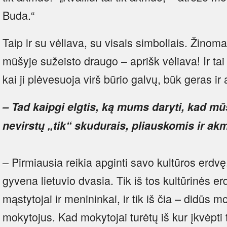
Buda.“
Taip ir su vėliava, su visais simboliais. Žinoma
mūšyje sužeisto draugo – aprišk vėliava! Ir ta
kai ji plėvesuoja virš būrio galvų, būk geras i
– Tad kaipgi elgtis, ką mums daryti, kad mū
nevirstų „tik“ skudurais, pliauskomis ir a
– Pirmiausia reikia apginti savo kultūros erdvę
gyvena lietuvio dvasia. Tik iš tos kultūrinės er
mąstytojai ir menininkai, ir tik iš čia – didūs 
mokytojus. Kad mokytojai turėtų iš kur įkvėpti t