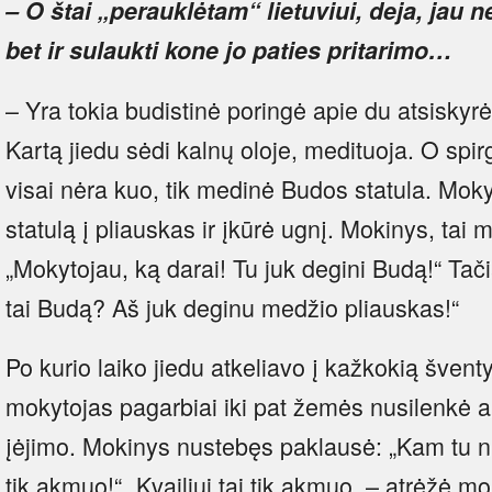
– O štai „perauklėtam“ lietuviui, deja, jau n
bet ir sulaukti kone jo paties pritarimo…
– Yra tokia budistinė poringė apie du atsiskyrė
Kartą jiedu sėdi kalnų oloje, medituoja. O spir
visai nėra kuo, tik medinė Budos statula. Mo
statulą į pliauskas ir įkūrė ugnį. Mokinys, ta
„Mokytojau, ką darai! Tu juk degini Budą!“ Tač
tai Budą? Aš juk deginu medžio pliauskas!“
Po kurio laiko jiedu atkeliavo į kažkokią šventy
mokytojas pagarbiai iki pat žemės nusilenkė a
įėjimo. Mokinys nustebęs paklausė: „Kam tu n
tik akmuo!“ „Kvailiui tai tik akmuo, – atrėžė mo