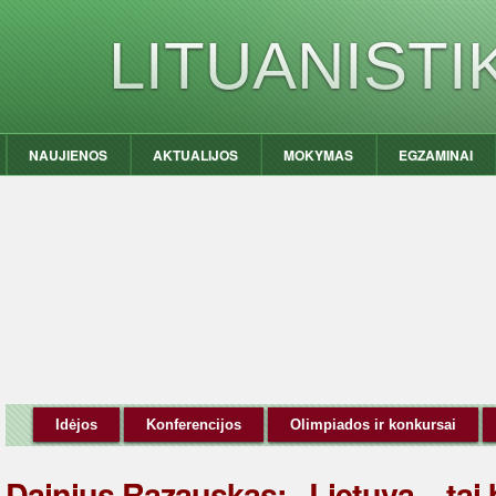
LITUANIST
NAUJIENOS
AKTUALIJOS
MOKYMAS
EGZAMINAI
Idėjos
Konferencijos
Olimpiados ir konkursai
Dainius Razauskas: „Lietuva – tai b