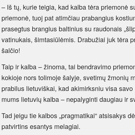
– Iš tų, kurie teigia, kad kalba tėra priemonė s
priemonė, tuoj pat atimčiau prabangius kostium
prasegtus brangius baltinius su raudonais „šli
vatinukais, šimtasiūlėmis. Drabužiai juk tėra 
šalčio!
Taip ir kalba – žinoma, tai bendravimo priemon
kokioje nors tolimoje šalyje, svetimų žmonių m
prabilus lietuviškai, kad akimirksniu visa sav
mums lietuvių kalba – nepalyginti daugiau ir s
Tad jeigu tie kalbos „pragmatikai“ atsisakys dėv
patvirtins esantys melagiai.