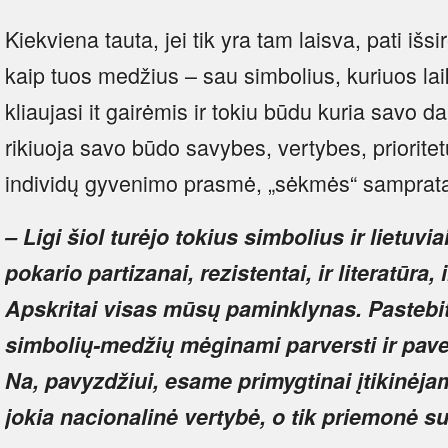
Kiekviena tauta, jei tik yra tam laisva, pati išs
kaip tuos medžius – sau simbolius, kuriuos lai
kliaujasi it gairėmis ir tokiu būdu kuria savo dab
rikiuoja savo būdo savybes, vertybes, prioritet
individų gyvenimo prasmė, „sėkmės“ samprata i
– Ligi šiol turėjo tokius simbolius ir lietuviai. 
pokario partizanai, rezistentai, ir literatūra,
Apskritai visas mūsų paminklynas. Pastebite
simbolių-medžių mėginami parversti ir pav
Na, pavyzdžiui, esame primygtinai įtikinėjam
jokia nacionalinė vertybė, o tik priemonė su