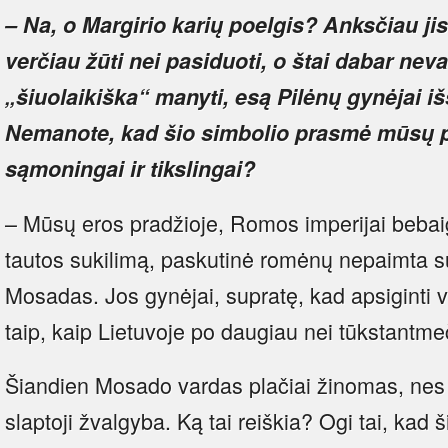
– Na, o Margirio karių poelgis? Anksčiau j
verčiau žūti nei pasiduoti, o štai dabar neva
„šiuolaikiška“ manyti, esą Pilėnų gynėjai i
Nemanote, kad šio simbolio prasmė mūsų p
sąmoningai ir tikslingai?
– Mūsų eros pradžioje, Romos imperijai bebai
tautos sukilimą, paskutinė romėnų nepaimta suk
Mosadas. Jos gynėjai, supratę, kad apsiginti vi
taip, kaip Lietuvoje po daugiau nei tūkstantme
Šiandien Mosado vardas plačiai žinomas, nes 
slaptoji žvalgyba. Ką tai reiškia? Ogi tai, kad š