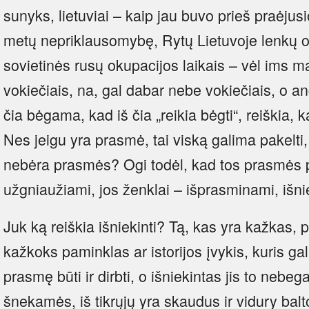
sunyks, lietuviai – kaip jau buvo prieš praėjus
metų nepriklausomybę, Rytų Lietuvoje lenkų ok
sovietinės rusų okupacijos laikais – vėl ims mas
vokiečiais, na, gal dabar nebe vokiečiais, o angl
čia bėgama, kad iš čia „reikia bėgti“, reiškia, 
Nes jeigu yra prasmė, tai viską galima pakelti, 
nebėra prasmės? Ogi todėl, kad tos prasmės p
užgniaužiami, jos ženklai – išprasminami, išni
Juk ką reiškia išniekinti? Tą, kas yra kažkas, 
kažkoks paminklas ar istorijos įvykis, kuris gali 
prasmę būti ir dirbti, o išniekintas jis to nebeg
šnekamės, iš tikrųjų yra skaudus ir vidury bal