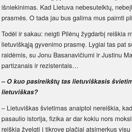
išniekinimas. Kad Lietuva nebesutelktų, nebeį
prasmės. O tada jau bus galima mus paimti p
Todėl ir sakau: neigti Pilėnų žygdarbį reiškia 
lietuviškąją gyvenimo prasmę. Lygiai tas pat s
raidėmis, su Jonu Basanavičiumi ir Justinu Ma
partizanais ir rezistentais…
– O kuo pasireikštų tas lietuviškasis švieti
lietuviškas?
– Lietuviškas švietimas anaiptol nereiškia, kad
pasaulio istorija, fizika ar dar kokiu nors moks
reiškia žvelgti į tikrovę plačiai atsimerkus v