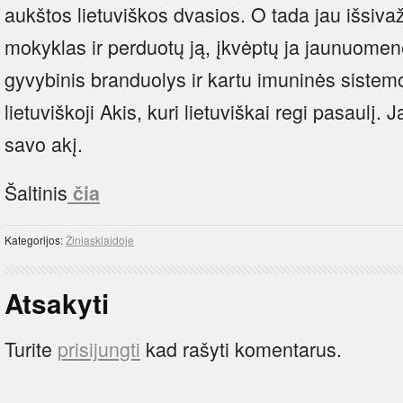
aukštos lietuviškos dvasios. O tada jau išsiva
mokyklas ir perduotų ją, įkvėptų ja jaunuomenę
gyvybinis branduolys ir kartu imuninės sistemos
lietuviškoji Akis, kuri lietuviškai regi pasaulį. J
savo akį.
Šaltinis
čia
Kategorijos:
Žiniasklaidoje
Atsakyti
Turite
prisijungti
kad rašyti komentarus.