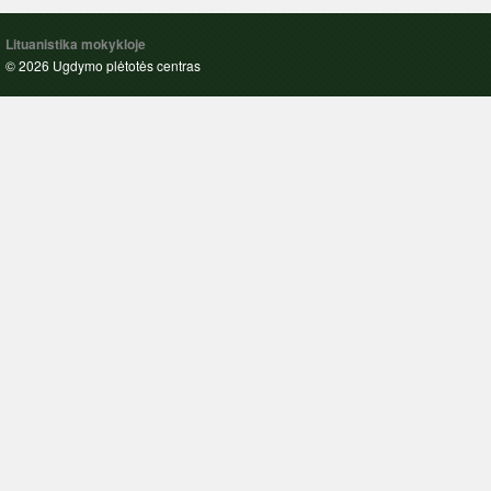
Lituanistika mokykloje
© 2026 Ugdymo plėtotės centras