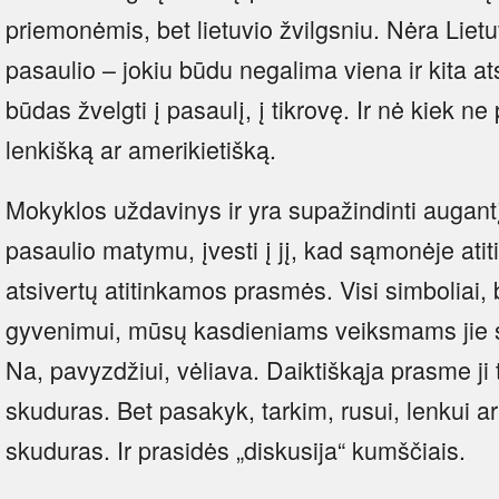
priemonėmis, bet lietuvio žvilgsniu. Nėra Lietu
pasaulio – jokiu būdu negalima viena ir kita atsk
būdas žvelgti į pasaulį, į tikrovę. Ir nė kiek ne
lenkišką ar amerikietišką.
Mokyklos uždavinys ir yra supažindinti augant
pasaulio matymu, įvesti į jį, kad sąmonėje atit
atsivertų atitinkamos prasmės. Visi simboliai, 
gyvenimui, mūsų kasdieniams veiksmams jie s
Na, pavyzdžiui, vėliava. Daiktiškąja prasme j
skuduras. Bet pasakyk, tarkim, rusui, lenkui ar 
skuduras. Ir prasidės „diskusija“ kumščiais.