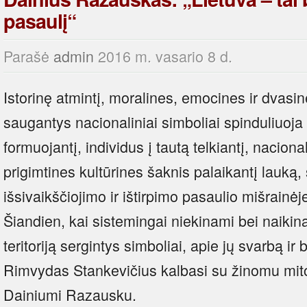
pasaulį“
Parašė
admin
2016 m. vasario 8 d.
Istorinę atmintį, moralines, emocines ir dvas
saugantys nacionaliniai simboliai spinduliuoja
formuojantį, individus į tautą telkiantį, nacio
prigimtines kultūrines šaknis palaikantį lauką, 
išsivaikščiojimo ir ištirpimo pasaulio mišrainėj
Šiandien, kai sistemingai niekinami bei naikin
teritoriją sergintys simboliai, apie jų svarbą ir 
Rimvydas Stankevičius kalbasi su žinomu mit
Dainiumi Razausku.