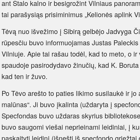
ant Stalo kalno ir besigrožint Vilniaus panora
tai parašysiąs prisiminimus „Kelionės aplink Vi
Tėvą nuo išvežimo į Sibirą gelbėjo Jadvyga Či
rūpesčiu buvo informuojamas Justas Paleckis 
Vilniuje. Apie tai rašau todėl, kad to meto, o ir 
spaudoje pasirodydavo žinučių, kad K. Boruta i
kad ten ir žuvo.
Po Tėvo arešto to paties likimo susilaukė ir jo
malūnas“. Ji buvo įkalinta (uždaryta į specfond
Specfondas buvo uždaras skyrius bibliotekose,
buvo saugomi viešai neprieinami leidiniai, į kur
paskaityti leidinį (išnešti iš specfondo griežtai