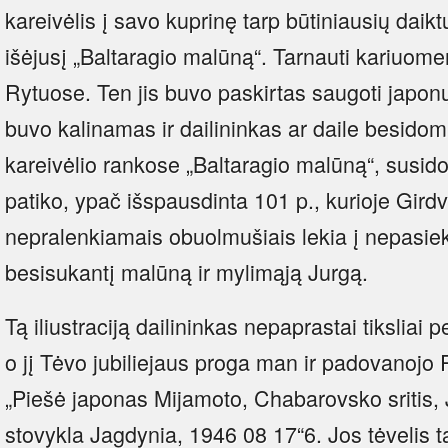
kareivėlis į savo kuprinę tarp būtiniausių daikt
išėjusį „Baltaragio malūną“. Tarnauti kariuom
Rytuose. Ten jis buvo paskirtas saugoti japonų
buvo kalinamas ir dailininkas ar daile besidomi
kareivėlio rankose „Baltaragio malūną“, susido
patiko, ypač išspausdinta 101 p., kurioje Gird
nepralenkiamais obuolmušiais lekia į nepasie
besisukantį malūną ir mylimąją Jurgą.
Tą iliustraciją dailininkas nepaprastai tiksliai
o jį Tėvo jubiliejaus proga man ir padovanojo 
„Piešė japonas Mijamoto, Chabarovsko sritis,
stovykla Jagdynia, 1946 08 17“6. Jos tėvelis t