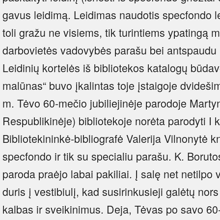
gavus leidimą. Leidimas naudotis specfondo l
toli gražu ne visiems, tik turintiems ypatingą m
darbovietės vadovybės parašu bei antspaudu ir 
Leidinių kortelės iš bibliotekos katalogų būdav
malūnas“ buvo įkalintas toje įstaigoje dvideši
m. Tėvo 60-mečio jubiliejinėje parodoje Mart
Respublikinėje) bibliotekoje norėta parodyti I 
Bibliotekininkė-bibliografė Valerija Vilnonytė 
specfondo ir tik su specialiu parašu. K. Borut
paroda praėjo labai pakiliai. Į salę net netilpo vi
duris į vestibiulį, kad susirinkusieji galėtų nor
kalbas ir sveikinimus. Deja, Tėvas po savo 6