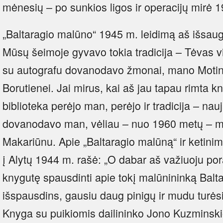
mėnesių – po sunkios ligos ir operacijų mirė 
„Baltaragio malūno“ 1945 m. leidimą aš išsaugo
Mūsų šeimoje gyvavo tokia tradicija – Tėvas v
su autografu dovanodavo žmonai, mano Motin
Borutienei. Jai mirus, kai aš jau tapau rimta k
biblioteka perėjo man, perėjo ir tradicija – na
dovanodavo man, vėliau – nuo 1960 metų – m
Makariūnu. Apie „Baltaragio malūną“ ir ketinimą
į Alytų 1944 m. rašė: „O dabar aš važiuoju po
knygutę spausdinti apie tokį malūnininką Baltar
išspausdins, gausiu daug pinigų ir mudu turėsi
Knyga su puikiomis dailininko Jono Kuzminskio 