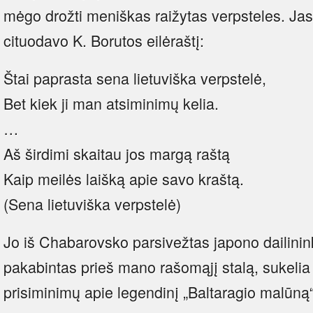
mėgo drožti meniškas raižytas verpsteles. J
cituodavo K. Borutos eilėraštį:
Štai paprasta sena lietuviška verpstelė,
Bet kiek ji man atsiminimų kelia.
…
Aš širdimi skaitau jos margą raštą
Kaip meilės laišką apie savo kraštą.
(Sena lietuviška verpstelė)
Jo iš Chabarovsko parsivežtas japono dailinink
pakabintas prieš mano rašomąjį stalą, sukelia į
prisiminimų apie legendinį „Baltaragio malūną“