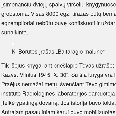
įsimenančiu dviejų spalvų viršeliu knygynuose
grobstoma. Visas 8000 egz. tiražas būtų bemat i
egzemplioriai nebūtų buvę konfiskuoti ir uždary
sunaikinta.
K. Borutos įrašas „Baltaragio malūne“
Tik išėjus knygai ant priešlapio Tėvas užrašė:
Kazys. Vilnius 1945. X. 30“. Su šia knyga yra iš
Praėjus nemažai metų, švenčiant Tėvo gimimo
instituto Radiologinės laboratorijos darbuotoj
įteikė ypatingą dovaną. Jos istorija buvo tokia
Antrajam pasauliniam karui buvo mobilizuotas 