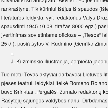
rankraštyne. Tik kūriniui išėjus iš spaudos (iš
literatūros leidykla, vyr. redaktorius Valys Dr
spausdinti 1945 10 08, tiražas 8000 egz.) pas
įvertinimas sovietiniame oficioze – „Tiesos“ la
25 d.), pasirašytas V. Rudmino [Genriko Ziman
J. Kuzminskio iliustracija, perpiešta japo
Tuo metu Tėvas aktyviai darbavosi Lietuvos li
pjeses teatrui, leidyklai įteikė Romeno Rolano
buvo išrinktas „Pergalės“ žurnalo redaktorių kol
Rašytojų sąjungos valdybos nariu. Dirbdamas Li