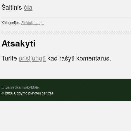
Šaltinis
čia
Kategorijos:
Žiniasklaidoje
Atsakyti
Turite
prisijungti
kad rašyti komentarus.
Lituanistika mokykloje
© 2026 Ugdymo plėtotės centras