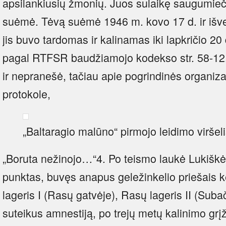
apsilankiusių žmonių. Juos sulaikę saugumieči
suėmė. Tėvą suėmė 1946 m. kovo 17 d. ir išv
jis buvo tardomas ir kalinamas iki lapkričio 20
pagal RTFSR baudžiamojo kodekso str. 58-12. 
ir nepranešė, tačiau apie pogrindinės organiz
protokole,
„Baltaragio malūno“ pirmojo leidimo viršel
„Boruta nežinojo…“4. Po teismo laukė Lukiškė
punktas, buvęs anapus geležinkelio priešais ke
lageris I (Rasų gatvėje), Rasų lageris II (Subači
suteikus amnestiją, po trejų metų kalinimo gr