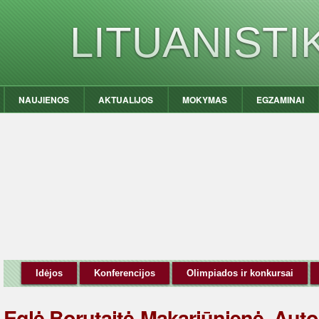
LITUANIST
NAUJIENOS
AKTUALIJOS
MOKYMAS
EGZAMINAI
Idėjos
Konferencijos
Olimpiados ir konkursai
Eglė Borutaitė-Makariūnienė. Auto