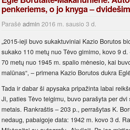
penkeriems, o jo knyga – dvidešimč
Parašė
admin
2016 m. sausio 3 d.
„2015-ieji buvo sukaktuviniai Kazio Borutos bio
sukako 110 metų nuo Tėvo gimimo, kovo 9 d. –
70 metų nuo 1945 m. spalio mėnesio, kai buvo 
malūnas“, – primena Kazio Borutos dukra Eglė
Tada ir dabar ši apysaka pripažinta labai reik
Ji, paties Tėvo teigimu, buvo parašyta per dvi
metais. Rankraštis – 203 p., perrašytas K. Bo
nedaug, pabaigoje data: 1942 m. kovo 3 d. Ra
Mikėnaitei su autografu „Akvilei“. Po jos mirt