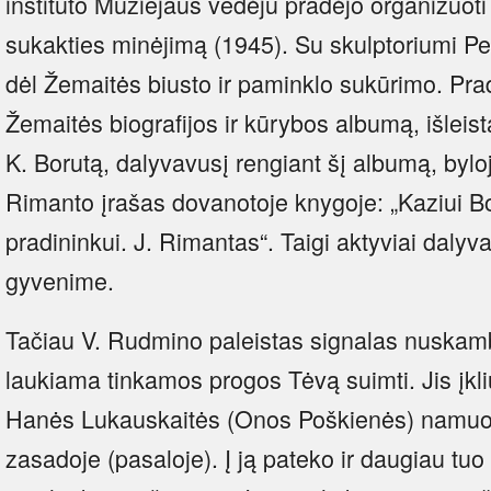
instituto Muziejaus vedėju pradėjo organizuo
sukakties minėjimą (1945). Su skulptoriumi Pe
dėl Žemaitės biusto ir paminklo sukūrimo. Prad
Žemaitės biografijos ir kūrybos albumą, išleis
K. Borutą, dalyvavusį rengiant šį albumą, bylo
Rimanto įrašas dovanotoje knygoje: „Kaziui B
pradininkui. J. Rimantas“. Taigi aktyviai dalyv
gyvenime.
Tačiau V. Rudmino paleistas signalas nuskambė
laukiama tinkamos progos Tėvą suimti. Jis įk
Hanės Lukauskaitės (Onos Poškienės) namuo
zasadoje (pasaloje). Į ją pateko ir daugiau t