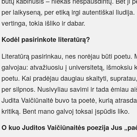
būtų kabinusis – niekas nespausdintų. Bet ji 
per laikyseną, per etiką irgi autentiškai liudij
vertinga, tokia išliko ir dabar.
Kodėl pasirinkote literatūrą?
Literatūrą pasirinkau, nes norėjau būti poetu. 
galvojau: atvažiuosiu į universitetą, išmoksiu ka
poetu. Kai pradėjau daugiau skaityti, suprata
per silpnos. Nusivyliau savimi ir tada ėmiau ai
Judita Vaičiūnaitė buvo ta poetė, kurią atrasd
kritiką. Bent mano galvoj toksai įspūdis liko.
O kuo Juditos Vaičiūnaitės poezija Jus „p