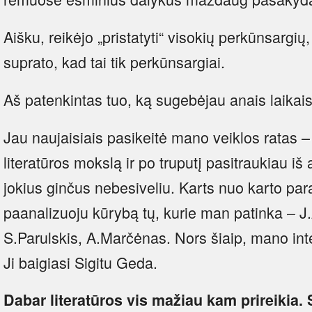
Aišku, reikėjo „pristatyti“ visokių perkūnsargi
suprato, kad tai tik perkūnsargiai.
Aš patenkintas tuo, ką sugebėjau anais laikais
Jau naujaisiais pasikeitė mano veiklos ratas –
literatūros mokslą ir po truputį pasitraukiau iš
jokius ginčus nebesiveliu. Karts nuo karto pa
paanalizuoju kūrybą tų, kurie man patinka – J.
S.Parulskis, A.Marčėnas. Nors šiaip, mano int
Ji baigiasi Sigitu Geda.
Dabar literatūros vis mažiau kam prireikia.