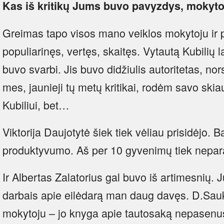
Kas iš kritikų Jums buvo pavyzdys, mokyt
Greimas tapo visos mano veiklos mokytoju ir p
populiarinęs, vertęs, skaitęs. Vytautą Kubilių 
buvo svarbi. Jis buvo didžiulis autoritetas, n
mes, jaunieji tų metų kritikai, rodėm savo skiau
Kubiliui, bet…
Viktorija Daujotytė šiek tiek vėliau prisidėjo. B
produktyvumo. Aš per 10 gyvenimų tiek nepar
Ir Albertas Zalatorius gal buvo iš artimesnių.
darbais apie eilėdarą man daug davęs. D.Sauką
mokytoju – jo knyga apie tautosaką nepasenusi