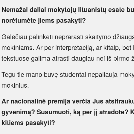
Nemažai daliai mokytojų lituanistų esate b
norėtumėte jiems pasakyti?
Galėčiau palinkėti neprarasti skaitymo džiaugsm
mokiniams. Ar per interpretaciją, ar kitaip, be
tekstuose galima atrasti daugiau nei iš pirmo ž
Tegu tie mano buvę studentai nepaliauja mokyti
mokinius.
Ar nacionalinė premija verčia Jus atsitrauku
gyvenimą? Susumuoti, ką per jį atradote?
kitiems pasakyti?