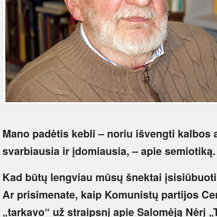
Mano padėtis kebli – noriu išvengti kalbos 
svarbiausia ir įdomiausia, – apie semiotiką.
Kad būtų lengviau mūsų šnektai įsisiūbuoti
Ar prisimenate, kaip Komunistų partijos Ce
„tarkavo“ už straipsnį apie Salomėją Nėrį 