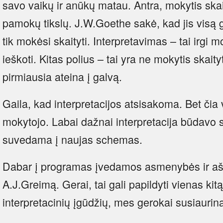
savo vaikų ir anūkų matau. Antra, mokytis skait
pamokų tikslų. J.W.Goethe sakė, kad jis visą 
tik mokėsi skaityti. Interpretavimas – tai irgi m
ieškoti. Kitas polius – tai yra ne mokytis skaityt
pirmiausia ateina į galvą.
Gaila, kad interpretacijos atsisakoma. Bet čia 
mokytojo. Labai dažnai interpretacija būdavo 
suvedama į naujas schemas.
Dabar į programas įvedamos asmenybės ir aš 
A.J.Greimą. Gerai, tai gali papildyti vienas ki
interpretacinių įgūdžių, mes gerokai susiauri