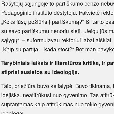
Rašytojų sąjungoje to partiškumo cenzo nebuv
Pedagoginio instituto dėstytoju. Pakvietė rekto
„Koks jūsų požiūris į partiškumą?“ Iš karto pa
su savo partiškumu nenoriu sieti. „Jeigu jūs ma
sąlygų“, – suformulavau rektoriui labai aiškiai. 
„Kaip su partija – kada stosi?“ Bet man pavyko
Tarybiniais laikais ir literatūros kritika, ir pa
stipriai susietos su ideologija.
Taip, priežiūra buvo kelialypė. Buvo tikinama, ka
idėjiška, neatitrūkusi nuo gyvenimo. Tas atit
suprantamas kaip atitrūkimas nuo tokio gyveni
ideologai.