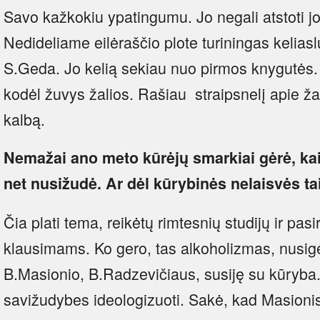
Savo kažkokiu ypatingumu. Jo negali atstoti jo
Nedideliame eilėraščio plote turiningas kelias
S.Geda. Jo kelią sekiau nuo pirmos knygutės. T
kodėl žuvys žalios. Rašiau straipsnelį apie žal
kalbą.
Nemažai ano meto kūrėjų smarkiai gėrė, kai 
net nusižudė. Ar dėl kūrybinės nelaisvės t
Čia plati tema, reikėtų rimtesnių studijų ir pa
klausimams. Ko gero, tas alkoholizmas, nusig
B.Masionio, B.Radzevičiaus, susiję su kūryba.
savižudybes ideologizuoti. Sakė, kad Masion