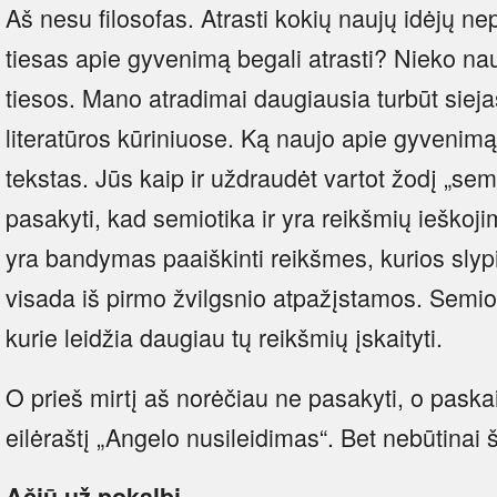
Aš nesu filosofas. Atrasti kokių naujų idėjų ne
tiesas apie gyvenimą begali atrasti? Nieko na
tiesos. Mano atradimai daugiausia turbūt siej
literatūros kūriniuose. Ką naujo apie gyvenimą
tekstas. Jūs kaip ir uždraudėt vartot žodį „sem
pasakyti, kad semiotika ir yra reikšmių ieškoj
yra bandymas paaiškinti reikšmes, kurios slypi
visada iš pirmo žvilgsnio atpažįstamos. Semio
kurie leidžia daugiau tų reikšmių įskaityti.
O prieš mirtį aš norėčiau ne pasakyti, o paska
eilėraštį „Angelo nusileidimas“. Bet nebūtinai 
Ačiū už pokalbį.