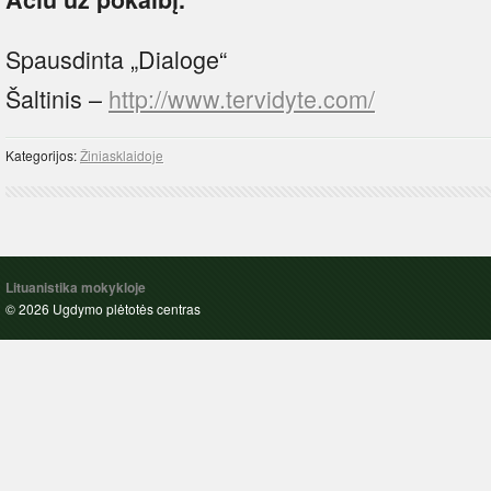
Spausdinta „Dialoge“
Šaltinis –
http://www.tervidyte.com/
Kategorijos:
Žiniasklaidoje
Lituanistika mokykloje
© 2026 Ugdymo plėtotės centras