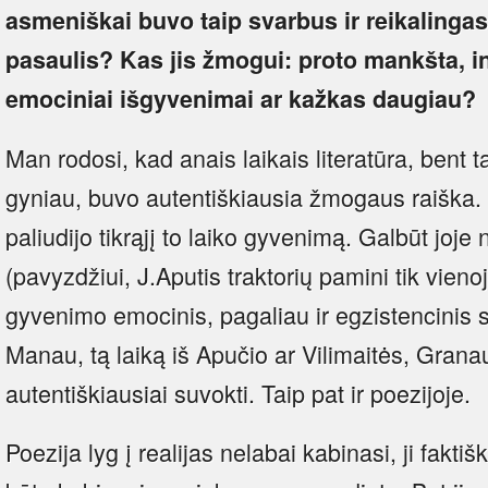
asmeniškai buvo taip svarbus ir reikalingas
pasaulis? Kas jis žmogui: proto mankšta, in
emociniai išgyvenimai ar kažkas daugiau?
Man rodosi, kad anais laikais literatūra, bent ta
gyniau, buvo autentiškiausia žmogaus raiška. M
paliudijo tikrąjį to laiko gyvenimą. Galbūt joj
(pavyzdžiui, J.Aputis traktorių pamini tik vienoj
gyvenimo emocinis, pagaliau ir egzistencinis s
Manau, tą laiką iš Apučio ar Vilimaitės, Gran
autentiškiausiai suvokti. Taip pat ir poezijoje.
Poezija lyg į realijas nelabai kabinasi, ji faktiš