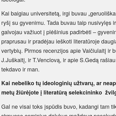
Kai baigiau universitetą, irgi buvau „geruoliškai
ryšį su gyvenimu. Tada buvau taip nusivylęs ir
galvojau važiuot į plėšinius padirbėti – gyveni
praprusau ir pradėjau ieškoti literatūroje daugiau
vertybių. Pirmos recenzijos apie Vaičiulaitį ir b
J.Juškaitį, ir T.Venclovą, ir apie S.Gedą rašia
tekdavo ir man.
Kai nebeliko tų ideologinių užtvarų, ar neap
metų žiūrėjote į literatūrą selekcininko žvi
Gal ne visai toks įspūdis buvo, kadangi tam t
rėmuose esminius dalykus maždaug pasakyd