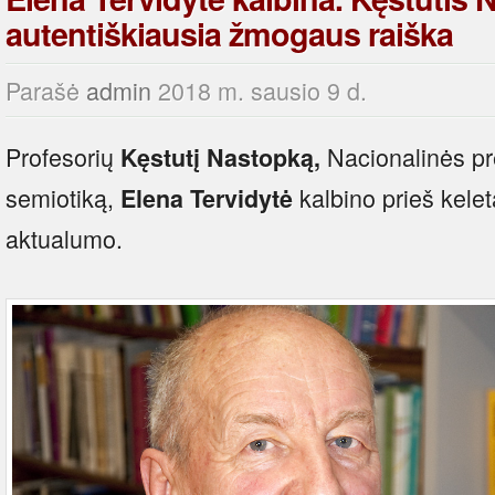
autentiškiausia žmogaus raiška
Parašė
admin
2018 m. sausio 9 d.
Profesorių
Nacionalinės pr
Kęstutį Nastopką,
semiotiką,
kalbino prieš kele
Elena Tervidytė
aktualumo.