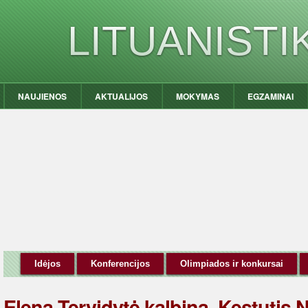
LITUANIST
NAUJIENOS
AKTUALIJOS
MOKYMAS
EGZAMINAI
Idėjos
Konferencijos
Olimpiados ir konkursai
Elena Tervidytė kalbina. Kęstutis N