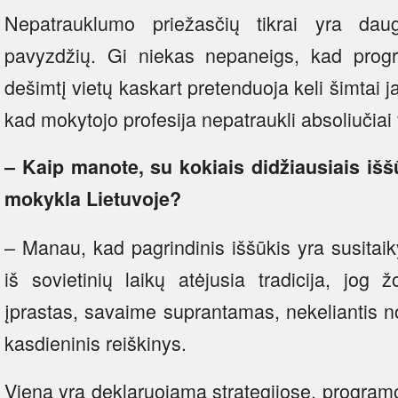
Nepatrauklumo priežasčių tikrai yra dau
pavyzdžių. Gi niekas nepaneigs, kad progr
dešimtį vietų kaskart pretenduoja keli šimtai j
kad mokytojo profesija nepatraukli absoliučia
– Kaip manote, su kokiais didžiausiais iššū
mokykla Lietuvoje?
– Manau, kad pagrindinis iššūkis yra susita
iš sovietinių laikų atėjusia tradicija, jog
įprastas, savaime suprantamas, nekeliantis n
kasdieninis reiškinys.
Viena yra deklaruojama strategijose, program