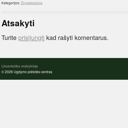
Kategorijos:
Žiniasklaidoje
Atsakyti
Turite
prisijungti
kad rašyti komentarus.
Lituanistika mokykloje
© 2026 Ugdymo plėtotės centras