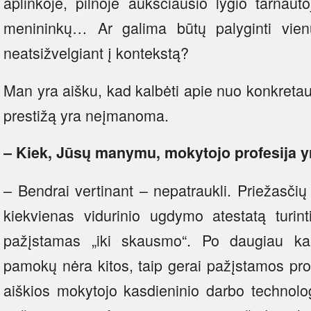
aplinkoje, pilnoje aukščiausio lygio tarnaut
menininkų… Ar galima būtų palyginti vienų
neatsižvelgiant į kontekstą?
Man yra aišku, kad kalbėti apie nuo konkreta
prestižą yra neįmanoma.
– Kiek, Jūsų manymu, mokytojo profesija yr
– Bendrai vertinant – nepatraukli. Priežasči
kiekvienas vidurinio ugdymo atestatą turin
pažįstamas „iki skausmo“. Po daugiau ka
pamokų nėra kitos, taip gerai pažįstamos prof
aiškios mokytojo kasdieninio darbo technolo