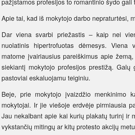
pažįstamos profesijos to romantinio šydo gali t
Apie tai, kad iš mokytojo darbo nepraturtėsi, 
Dar viena svarbi priežastis – kaip nei viena
nuolatinis hipertrofuotas dėmesys. Viena ve
matome įvairiausius pareiškimus apie žemą, 
siekiantį mokytojo profesijos prestižą. Galų g
pastoviai eskaluojamu teiginiu.
Beje, prie mokytojo įvaizdžio menkinimo kar
mokytojai. Ir jie viešoje erdvėje pirmiausia 
Jau nekalbant apie kai kurių plakatų turinį ir
vykstančių mitingų ar kitų protesto akcijų metu