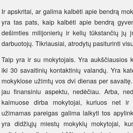
Ir apskritai, ar galima kalbėti apie bendrą mok
yra tas pats, kaip kalbėti apie bendrą gyven
dešimties milijonierių ir kelių tūkstančių 
darbuotojų. Tikriausiai, atrodytų pasiturinti v
Taip yra ir su mokytojais. Yra aukščiausios k
iki 30 savaitinių kontaktinių valandų. Yra kat
mokyklose užimtų vos dvi dienas per savaitę.
jau finansiniu aspektu, nedėčiau. Arba, ned
kaimuose dirba mokytojai, kuriuos net ir 
užimamas pareigas galima laikyti tos apylink
yra didžiųjų miestų mokyklų mokytojai, ku