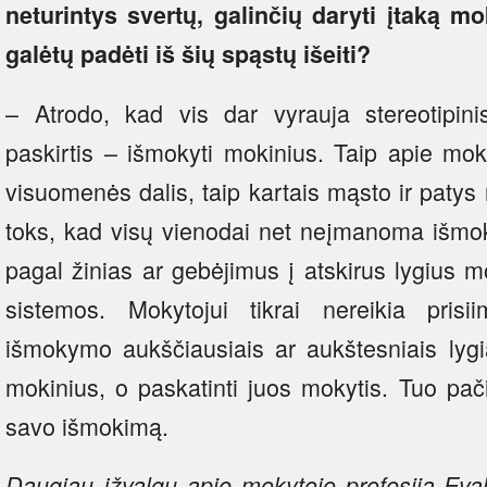
neturintys svertų, galinčių daryti įtaką 
galėtų padėti iš šių spąstų išeiti?
– Atrodo, kad vis dar vyrauja stereotipinis
paskirtis – išmokyti mokinius. Taip apie mok
visuomenės dalis, taip kartais mąsto ir paty
toks, kad visų vienodai net neįmanoma išmoky
pagal žinias ar gebėjimus į atskirus lygius m
sistemos. Mokytojui tikrai nereikia pris
išmokymo aukščiausiais ar aukštesniais lygi
mokinius, o paskatinti juos mokytis. Tuo pač
savo išmokimą.
Daugiau įžvalgų apie mokytojo profesiją Eva