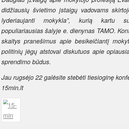
didžiausių švietimo įstaigų vadovams skirtoj
lyderiaujanti mokykla”, kurią kartu su
populiariausias šalyje e. dienynas TAMO. Konf
skaitys pranešimus apie besikeičiantį mokyt
politinių jėgų atstovai diskutuos apie opiaus
sprendimo būdus.
Jau rugsėjo 22 galėsite stebėti tiesioginę konfe
15min.lt