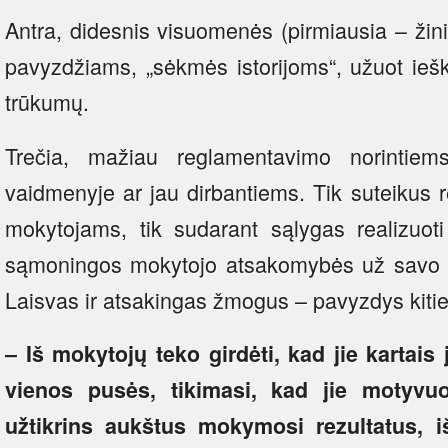
Antra, didesnis visuomenės (pirmiausia – ži
pavyzdžiams, „sėkmės istorijoms“, užuot ieš
trūkumų.
Trečia, mažiau reglamentavimo norintiem
vaidmenyje ar jau dirbantiems. Tik suteikus re
mokytojams, tik sudarant sąlygas realizuot
sąmoningos mokytojo atsakomybės už savo d
Laisvas ir atsakingas žmogus – pavyzdys kiti
– Iš mokytojų teko girdėti, kad jie kartais 
vienos pusės, tikimasi, kad jie motyvu
užtikrins aukštus mokymosi rezultatus, iš