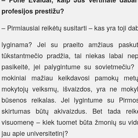
profesijos prestižu?
– Pirmiausiai reikėtų susitarti – kas yra toji d
lyginama? Jei su praeito amžiaus paskut
tūkstantmečio pradžia, tai niekas labai nep
pasikeitė, jei palygintume su sovietmečiu? 
mokiniai mažiau keikdavosi pamokų metų
mokytojų veiksmų, išvaizdos, yra ne moky
būsenos reikalas. Jei lygintume su Pirmosi
skirtumas būtų akivaizdus. Bet tada reikė
visuomenę – kiek tuomet būta žmonių su vidur
jau apie universitetinį?