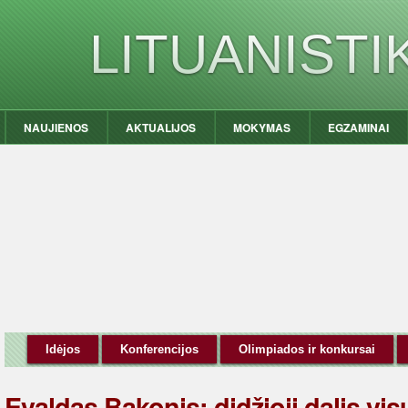
LITUANIST
NAUJIENOS
AKTUALIJOS
MOKYMAS
EGZAMINAI
Idėjos
Konferencijos
Olimpiados ir konkursai
Evaldas Bakonis: didžioji dalis vi