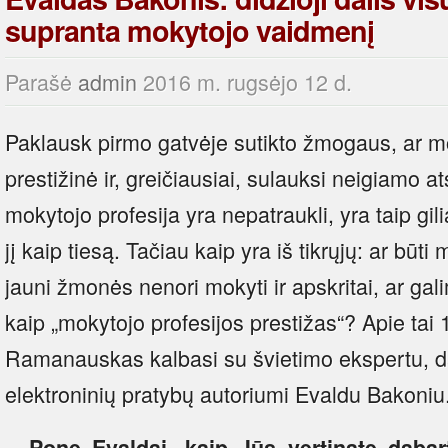
supranta mokytojo vaidmenį
Parašė
admin
2016 m. rugsėjo 12 d.
Paklausk pirmo gatvėje sutikto žmogaus, ar mo
prestižinė ir, greičiausiai, sulauksi neigiamo 
mokytojo profesija yra nepatraukli, yra taip gil
jį kaip tiesą. Tačiau kaip yra iš tikrųjų: ar būti
jauni žmonės nenori mokyti ir apskritai, ar gal
kaip „mokytojo profesijos prestižas“? Apie tai 
Ramanauskas kalbasi su švietimo ekspertu, da
elektroninių pratybų autoriumi Evaldu Bakoniu
– Pone Evaldai, kaip Jūs vertinate dabar