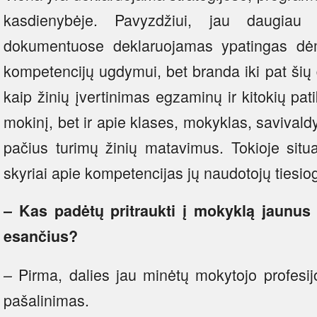
kasdienybėje. Pavyzdžiui, jau daugiau 
dokumentuose deklaruojamas ypatingas dėm
kompetencijų ugdymui, bet branda iki pat šių
kaip žinių įvertinimas egzaminų ir kitokių pat
mokinį, bet ir apie klases, mokyklas, saviva
pačius turimų žinių matavimus. Tokioje situa
skyriai apie kompetencijas jų naudotojų tiesi
– Kas padėtų pritraukti į mokyklą jaunus sp
esančius?
– Pirma, dalies jau minėtų mokytojo profesi
pašalinimas.