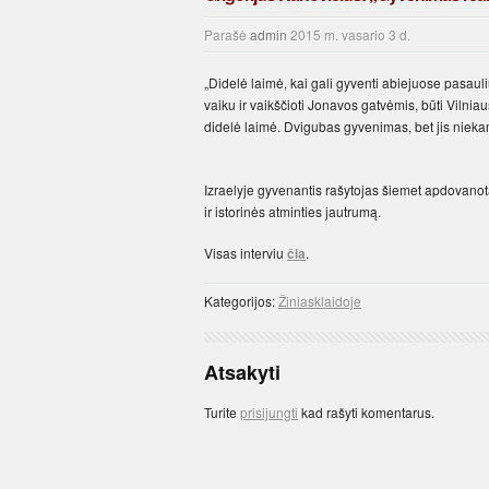
Parašė
admin
2015 m. vasario 3 d.
„Didelė laimė, kai gali gyventi abiejuose pasauli
vaiku ir vaikščioti Jonavos gatvėmis, būti Vilnia
didelė laimė. Dvigubas gyvenimas, bet jis niekam
Izraelyje gyvenantis rašytojas šiemet apdovanota
ir istorinės atminties jautrumą.
Visas interviu
čia
.
Kategorijos:
Žiniasklaidoje
Atsakyti
Turite
prisijungti
kad rašyti komentarus.