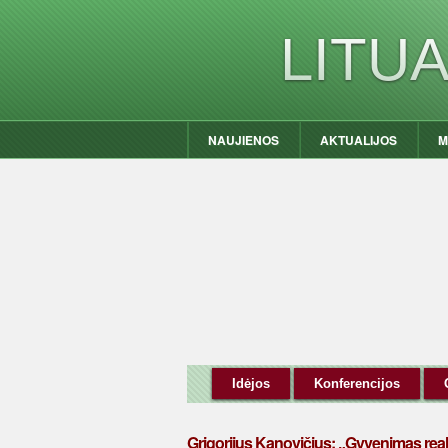
LITU
NAUJIENOS
AKTUALIJOS
M
Idėjos
Konferencijos
Grigorijus Kanovičius: „Gyvenimas real