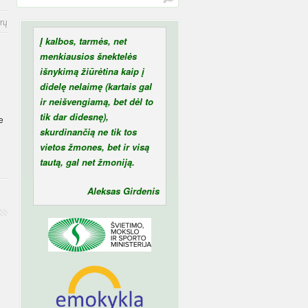
rų
Į kalbos, tarmės, net
menkiausios šnektelės
išnykimą žiūrėtina kaip į
didelę nelaimę (kartais gal
ir neišvengiamą, bet dėl to
tik dar didesnę),
e
skurdinančią ne tik tos
vietos žmones, bet ir visą
tautą, gal net žmoniją.
Aleksas Girdenis