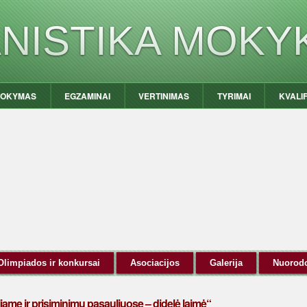
ANISTIKA MOKY
OKYMAS
EGZAMINAI
VERTINIMAS
TYRIMAI
KVALI
Olimpiados ir konkursai
Asociacijos
Galerija
Nuorod
iame ir prisiminimų pasauliuose – didelė laimė“