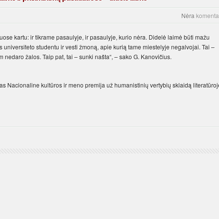
Nėra
komenta
uose kartu: ir tikrame pasaulyje, ir pasaulyje, kurio nėra. Didelė laimė būti mažu
us universiteto studentu ir vesti žmoną, apie kurią tame miestelyje negalvojai. Tai –
 nedaro žalos. Taip pat, tai – sunki našta“, – sako G. Kanovičius.
s Nacionaline kultūros ir meno premija už humanistinių vertybių sklaidą literatūroj