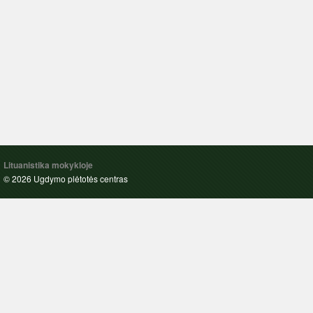
Lituanistika mokykloje
© 2026 Ugdymo plėtotės centras