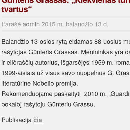
tvartus“
Parašė
admin
2015 m. balandžio 13 d.
Balandžio 13-osios rytą eidamas 88-uosius met
rašytojas Günteris Grassas. Menininkas yra
ir eilėraščių autorius, išgarsėjęs 1959 m. roma
1999-aisiais už visus savo nuopelnus G. Gra
literatūrine Nobelio premija.
Rekomenduojame paskaityti 2010 m. „Guardia
pokalbį rašytoju Günteriu Grassu.
Publikacija
.
čia