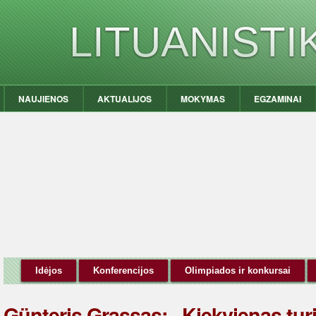
LITUANIST
NAUJIENOS
AKTUALIJOS
MOKYMAS
EGZAMINAI
Idėjos
Konferencijos
Olimpiados ir konkursai
Günteris Grassas: „Kiekvienas turi