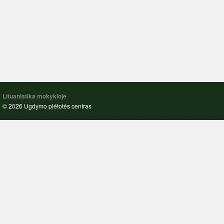
Lituanistika mokykloje
© 2026 Ugdymo plėtotės centras