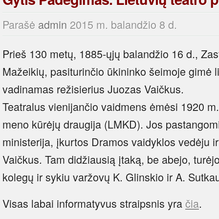
Parašė
admin
2015 m. balandžio 8 d.
Prieš 130 metų, 1885-ųjų balandžio 16 d., Zas
Mažeikių, pasiturinčio ūkininko šeimoje gimė 
vadinamas režisierius Juozas Vaičkus.
Teatralus vienijančio vaidmens ėmėsi 1920 m. 
meno kūrėjų draugija (LMKD). Jos pastangomis
ministerija, įkurtos Dramos vaidyklos vedėju ir
Vaičkus. Tam didžiausią įtaką, be abejo, turėjo
kolegų ir sykiu varžovų K. Glinskio ir A. Sutka
Visas labai informatyvus straipsnis yra
čia
.