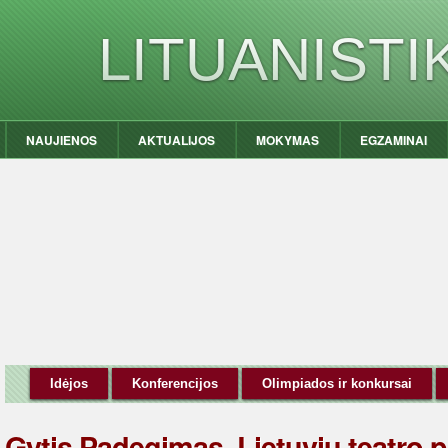
LITUANIST
NAUJIENOS
AKTUALIJOS
MOKYMAS
EGZAMINAI
Idėjos
Konferencijos
Olimpiados ir konkursai
Gytis Padegimas. Lietuvių teatro p