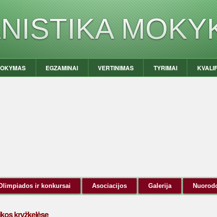
ANISTIKA MOKY
OKYMAS
EGZAMINAI
VERTINIMAS
TYRIMAI
KVALI
Olimpiados ir konkursai
Asociacijos
Galerija
Nuorod
tikos kryžkelėse