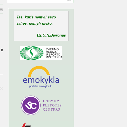
rų
Tas, kuris nemyli savo
šalies, nemyli nieko.
Dž.G.N.Baironas
 ir