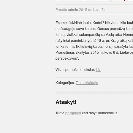
Parašė
admin
2015 m. kovo 7 d.
Esame išskirtinė tauta. Kodėl? Nė viena kita tau
neišsaugojo savo kalbos. Garsus prancūzų kalbi
formų, visiškai sutampančių su Vedų arba Homero
rašytiniai paminklai yra iš 18 a. pr. Kr., graikų k
tenka remtis tik lietuvių kalba, nors ji užrašyta lab
Pranešimas skaitytas 2015 m. kovo 6 d. Lietuvos 
perspektyvos“.
Visas pranešimo tekstas
čia
.
Kategorijos:
Žiniasklaidoje
Atsakyti
Turite
prisijungti
kad rašyti komentarus.