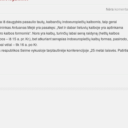
Nėra
komenta
ta iš daugybės pasaulio tautų, kalbančių indoeuropiečių kalbomis, taip gerai
ninkas Antuanas Mejė yra pasakęs: „Net ir dabar lietuvių kalboje yra aptinkama
 kalbos formomis“. Nors yra kalbų, turinčių labai seną raidyną (hetitų kalbos
albos – iš 15 a. pr. Kr.), bet atkuriant senąsias indoeuropiečių kalbų formas, pasirodo,
ai vėlai – tik 16 a. po Kr.
respublikos Seime vykusioje tarptautinėje konferencijoje „25 metai laisvės. Patirtis