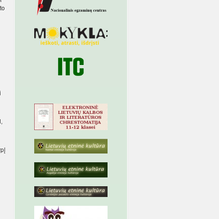
to
i
,
rpį