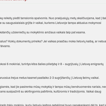
ką reikėtų piešti tamsiomis spalvomis. Nuo praėjusiųjų metų skaičiuojama, kad į šal
e su saugusiaisiais grįžta ir vaikai, kuriems Lietuvoje tampa aktualus mokymosi
vykstančių užsieniečių su mokyklinio amžiaus vaikais taip pat esama.
i mokslus? Kokių dokumentų prireiks? Jei vaikas prasčiau moka lietuvių kalbą, ar nebu
 tėvams.
si 6 mokiniai, turintys kitos šalies pilietybę ir 8 – sugrįžusių į Lietuvą emigrantų
ruosius trejus metus kasmet pasitaiko 2-3 sugrįžtančių į Lietuvą šeimų vaikai.
iaugiamės, kad jie pasirenka mūsų mokyklą ir tampa mūsų bendruomenės nariais, ne
jams susipažinti su skirtingomis patirtimis, kultūromis ir tradicijomis. Vaikai daug
irado tokių mokinių, kurių lietuvių kalbos gebėjimai buvo nepakankami dėl to, kad j