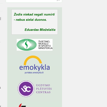
Žodis niekad negali numirti
į
- nebus sielai duonos.
Eduardas Mieželaitis
s
s
ų