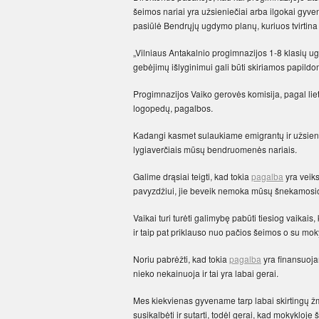
šeimos nariai yra užsieniečiai arba ilgokai gyv
pasiūlė Bendrųjų ugdymo planų, kuriuos tvirtina 
„Vilniaus Antakalnio progimnazijos 1-8 klasių
gebėjimų išlyginimui gali būti skiriamos papil
Progimnazijos Vaiko gerovės komisija, pagal liet
logopedų, pagalbos.
Kadangi kasmet sulaukiame emigrantų ir užsieni
lygiaverčiais mūsų bendruomenės nariais.
Galime drąsiai teigti, kad tokia
pagalba
yra veiks
pavyzdžiui, jie beveik nemoka mūsų šnekamosios 
Vaikai turi turėti galimybę pabūti tiesiog vaikais,
ir taip pat priklauso nuo pačios šeimos o su mok
Noriu pabrėžti, kad tokia
pagalba
yra finansuoja
nieko nekainuoja ir tai yra labai gerai.
Mes kiekvienas gyvename tarp labai skirtingų žmo
susikalbėti ir sutarti, todėl gerai, kad mokykloje