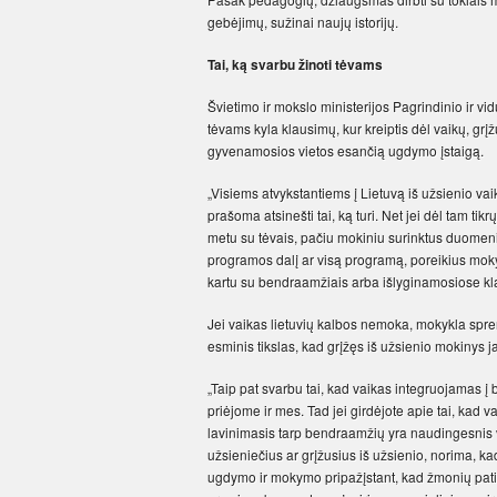
gebėjimų, sužinai naujų istorijų.
Tai, ką svarbu žinoti tėvams
Švietimo ir mokslo ministerijos Pagrindinio ir v
tėvams kyla klausimų, kur kreiptis dėl vaikų, grį
gyvenamosios vietos esančią ugdymo įstaigą.
„Visiems atvykstantiems į Lietuvą iš užsienio v
prašoma atsinešti tai, ką turi. Net jei dėl tam t
metu su tėvais, pačiu mokiniu surinktus duomen
programos dalį ar visą programą, poreikius moky
kartu su bendraamžiais arba išlyginamosiose kla
Jei vaikas lietuvių kalbos nemoka, mokykla spr
esminis tikslas, kad grįžęs iš užsienio mokinys j
„Taip pat svarbu tai, kad vaikas integruojamas į
priėjome ir mes. Tad jei girdėjote apie tai, kad v
lavinimasis tarp bendraamžių yra naudingesnis v
užsieniečius ar grįžusius iš užsienio, norima, k
ugdymo ir mokymo pripažįstant, kad žmonių patirt