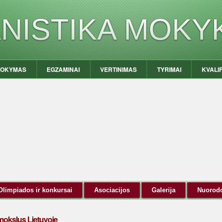
ANISTIKA MOKY
OKYMAS
EGZAMINAI
VERTINIMAS
TYRIMAI
KVALI
Olimpiados ir konkursai
Asociacijos
Galerija
Nuorod
 mokslus Lietuvoje