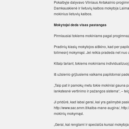
Pokalbyje dalyvavo Vilniaus Antakalnio progimn
Damkauskienė ir lietuvių kalbos mokytoja Laima
mokinius lietuvių kalbos.
Mokytojai deda visas pastangas
Pirmiausiai tokiems mokiniams pagal progimnaz
Pradinių klasių mokytojos aiškino, kad per pap
tolimesnį mokymąsi. Jei reikia pradeda net nu
Kitaip tariant, tokiems mokiniams individualizu
Iš užsienio grįžusiems vaikams papildomai pad
„Taip pat ir pamokų metu tokie mokiniai gauna p
lankstesnė vertinimo ir pažangos sistema“, – tei
Ji pridūrė, kad labai gerai, kai yra galimybė pa
http://www.sac.smm.lt/kalba-mane-augina/, http:/
mokinių mokymąsi.
„Gerai, kai rengiami ir specialūs kursai mokyt