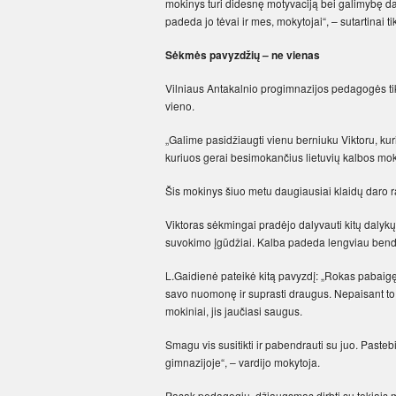
mokinys turi didesnę motyvaciją bei galimybę da
padeda jo tėvai ir mes, mokytojai“, – sutartinai 
Sėkmės pavyzdžių – ne vienas
Vilniaus Antakalnio progimnazijos pedagogės tik
vieno.
„Galime pasidžiaugti vienu berniuku Viktoru, ku
kuriuos gerai besimokančius lietuvių kalbos mok
Šis mokinys šiuo metu daugiausiai klaidų daro r
Viktoras sėkmingai pradėjo dalyvauti kitų dalyk
suvokimo įgūdžiai. Kalba padeda lengviau bend
L.Gaidienė pateikė kitą pavyzdį: „Rokas pabaig
savo nuomonę ir suprasti draugus. Nepaisant to, ka
mokiniai, jis jaučiasi saugus.
Smagu vis susitikti ir pabendrauti su juo. Pasteb
gimnazijoje“, – vardijo mokytoja.
Pasak pedagogių, džiaugsmas dirbti su tokiais mokin