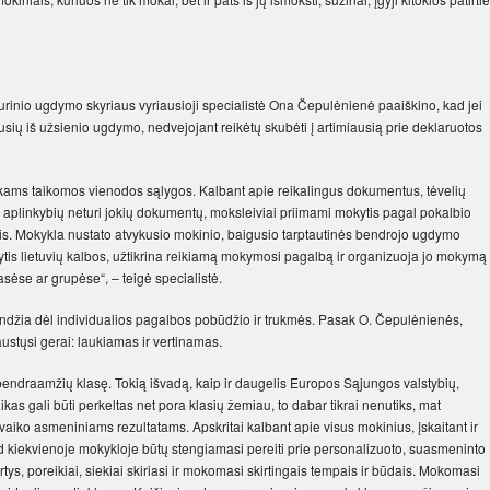
idurinio ugdymo skyriaus vyriausioji specialistė Ona Čepulėnienė paaiškino, kad jei
žusių iš užsienio ugdymo, nedvejojant reikėtų skubėti į artimiausią prie deklaruotos
aikams taikomos vienodos sąlygos. Kalbant apie reikalingus dokumentus, tėvelių
ikrų aplinkybių neturi jokių dokumentų, moksleiviai priimami mokytis pagal pokalbio
is. Mokykla nustato atvykusio mokinio, baigusio tarptautinės bendrojo ugdymo
tis lietuvių kalbos, užtikrina reikiamą mokymosi pagalbą ir organizuoja jo mokymą
sėse ar grupėse“, – teigė specialistė.
endžia dėl individualios pagalbos pobūdžio ir trukmės. Pasak O. Čepulėnienės,
austųsi gerai: laukiamas ir vertinamas.
 bendraamžių klasę. Tokią išvadą, kaip ir daugelis Europos Sąjungos valstybių,
aikas gali būti perkeltas net pora klasių žemiau, to dabar tikrai nenutiks, mat
aiko asmeniniams rezultatams. Apskritai kalbant apie visus mokinius, įskaitant ir
ad kiekvienoje mokykloje būtų stengiamasi pereiti prie personalizuoto, suasmeninto
ys, poreikiai, siekiai skiriasi ir mokomasi skirtingais tempais ir būdais. Mokomasi