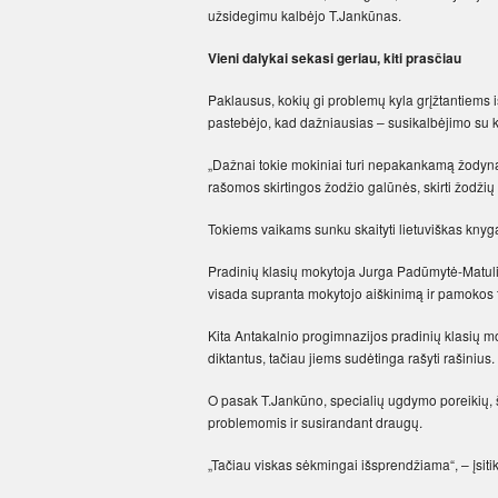
užsidegimu kalbėjo T.Jankūnas.
Vieni dalykai sekasi geriau, kiti prasčiau
Paklausus, kokių gi problemų kyla grįžtantiems 
pastebėjo, kad dažniausias – susikalbėjimo su ki
„Dažnai tokie mokiniai turi nepakankamą žodyną,
rašomos skirtingos žodžio galūnės, skirti žodžių mo
Tokiems vaikams sunku skaityti lietuviškas knyga
Pradinių klasių mokytoja Jurga Padūmytė-Matulia
visada supranta mokytojo aiškinimą ir pamokos t
Kita Antakalnio progimnazijos pradinių klasių 
diktantus, tačiau jiems sudėtinga rašyti rašinius.
O pasak T.Jankūno, specialių ugdymo poreikių, ši
problemomis ir susirandant draugų.
„Tačiau viskas sėkmingai išsprendžiama“, – įsitik