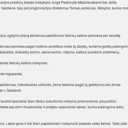
azijos pradinių klasės mokytojos Jurga Padūmytė-Matuliauskienė bei Jolita
 Gaidienė, taip pat progimnazijos direktorius Tomas Jankūnas. Mokytos, kurios mo
ijos ugdymo planą skiriamos papildomos lietuvių kalbos pamokos per savaitę.
ildomas pamokas pagal mokinio poreikius moko tų dalykų, kuriems galėtų palengvin
o abėcėlės, dvibalsių tarimo, asmenavimo, rašymo, kalbos suvokimo pradmenų.
ojamas lietuvių kalbos mokymas.
eda logopedas.
apildomas, individualias užduotis, jiems taikoma pagal jų gebėjimus bei žinias
gė L.Gaidienė.
sinaudoti specialiai šiam tikslui sukurtomis mokymo priemonėmis, pavyzdžiui:
/www.sac.smm.lt/vadoveliai-ir-pratybu-sasiuviniai-labas/, kurios palengvina tokių
ojams. Labai gerai ir kai šiam papildomam mokymuisi padeda vaiko šeima. Tada pats