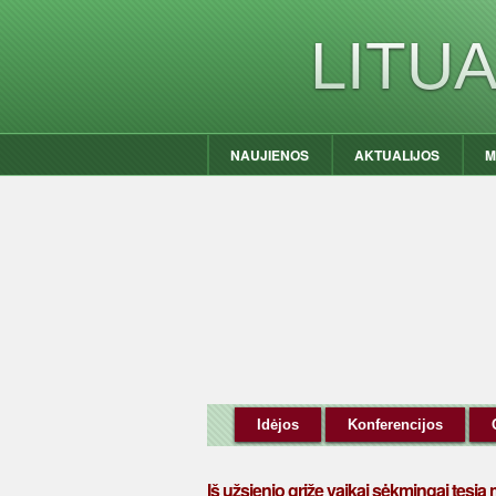
LITU
NAUJIENOS
AKTUALIJOS
M
Idėjos
Konferencijos
Iš užsienio grįžę vaikai sėkmingai tęsia