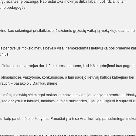
ryti spartesnę pažangą. Paprastai toks mokinys dirba labai nuoširdžiai, o tam
tikino pedagogės.
ino, kad sėkmingai prisitaikiusių iš užsienio grįžusių vaikų jų mokykloje esama ne
ris per dvejus mokslo metus beveik visai nemokėdamas lietuvių kalbos pralenkė kai
inius.
ašiniuose, nors praėjus dar 1-2 metams, manome, kad ir šie gebėjimai bus pagerint
ų olimpiadose, varžybose, konkursuose, o tam padėjo lietuvių kalbos kalbėjimo bei
rauti“, – pasakojo J.Damkauskienė.
ęs mūsų mokyklą sėkmingai mokosi gimnazijoje. Jam jau lengviau bendrauti, išsaky
d dar yra kur tobulėti, mokinys jaučiasi subrendęs, jį jau gali išgirsti ir suprasti kit
iu, kaip patobulėjo jo žodynas. Panašiai yra ir su Ana, kuri taip pat sėkmingai moko
iais, kuriuos ne tik mokai, bet ir pats iš jų išmoksti, sužinai, įgyji kitokios patirtie