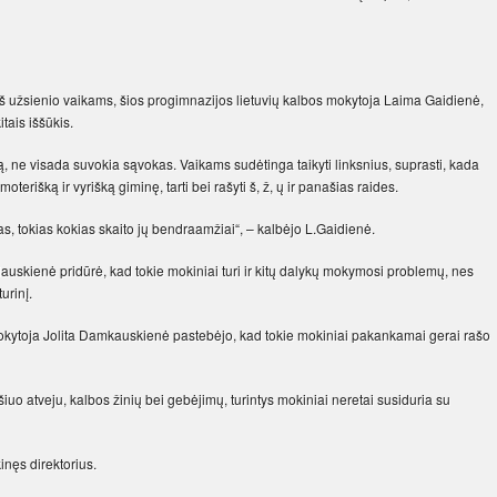
iš užsienio vaikams, šios progimnazijos lietuvių kalbos mokytoja Laima Gaidienė,
tais iššūkis.
 ne visada suvokia sąvokas. Vaikams sudėtinga taikyti linksnius, suprasti, kada
terišką ir vyrišką giminę, tarti bei rašyti š, ž, ų ir panašias raides.
s, tokias kokias skaito jų bendraamžiai“, – kalbėjo L.Gaidienė.
uskienė pridūrė, kad tokie mokiniai turi ir kitų dalykų mokymosi problemų, nes
urinį.
mokytoja Jolita Damkauskienė pastebėjo, kad tokie mokiniai pakankamai gerai rašo
uo atveju, kalbos žinių bei gebėjimų, turintys mokiniai neretai susiduria su
inęs direktorius.