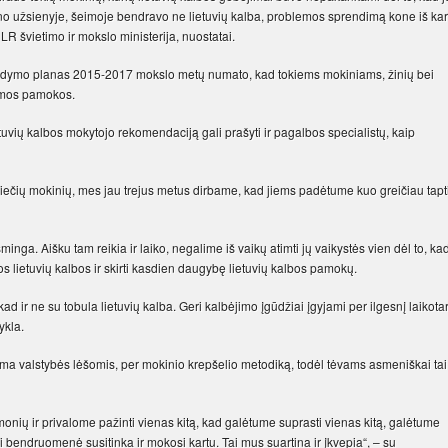
eno užsienyje, šeimoje bendravo ne lietuvių kalba, problemos sprendimą kone iš kar
LR švietimo ir mokslo ministerija, nuostatai.
 ugdymo planas 2015-2017 mokslo metų numato, kad tokiems mokiniams, žinių bei
domos pamokos.
uvių kalbos mokytojo rekomendaciją gali prašyti ir pagalbos specialistų, kaip
ečių mokinių, mes jau trejus metus dirbame, kad jiems padėtume kuo greičiau tapt
minga. Aišku tam reikia ir laiko, negalime iš vaikų atimti jų vaikystės vien dėl to, kad
lietuvių kalbos ir skirti kasdien daugybę lietuvių kalbos pamokų.
 kad ir ne su tobula lietuvių kalba. Geri kalbėjimo įgūdžiai įgyjami per ilgesnį laikota
ykla.
ma valstybės lėšomis, per mokinio krepšelio metodiką, todėl tėvams asmeniškai tai
nių ir privalome pažinti vienas kitą, kad galėtume suprasti vienas kitą, galėtume
 ši bendruomenė susitinka ir mokosi kartu. Tai mus suartina ir įkvepia“, – su