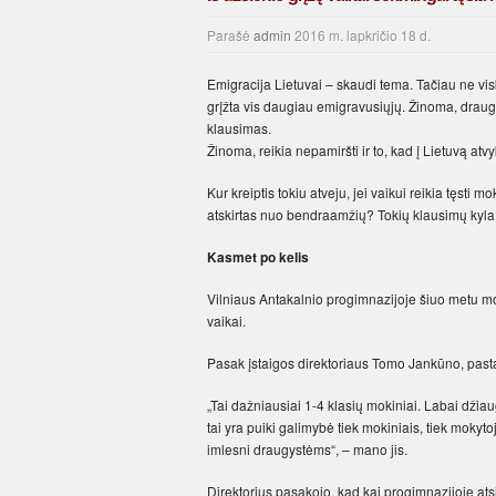
Parašė
admin
2016 m. lapkričio 18 d.
Emigracija Lietuvai – skaudi tema. Tačiau ne vis
grįžta vis daugiau emigravusiųjų. Žinoma, draug
klausimas.
Žinoma, reikia nepamiršti ir to, kad į Lietuvą at
Kur kreiptis tokiu atveju, jei vaikui reikia tęst
atskirtas nuo bendraamžių? Tokių klausimų kyla
Kasmet po kelis
Vilniaus Antakalnio progimnazijoje šiuo metu moko
vaikai.
Pasak įstaigos direktoriaus Tomo Jankūno, pasta
„Tai dažniausiai 1-4 klasių mokiniai. Labai dž
tai yra puiki galimybė tiek mokiniais, tiek mokyto
imlesni draugystėms“, – mano jis.
Direktorius pasakojo, kad kai progimnazijoje ats