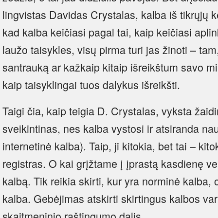
lingvistas Davidas Crystalas, kalba iš tikrųjų ke
kad kalba keičiasi pagal tai, kaip keičiasi apli
laužo taisykles, visų pirma turi jas žinoti – ta
santrauką ar kažkaip kitaip išreikštum savo mint
kaip taisyklingai tuos dalykus išreikšti.
Taigi čia, kaip teigia D. Crystalas, vyksta žaid
sveikintinas, nes kalba vystosi ir atsiranda na
internetinė kalba). Taip, ji kitokia, bet tai – ki
registras. O kai grįžtame į įprastą kasdienę v
kalbą. Tik reikia skirti, kur yra norminė kalba,
kalba. Gebėjimas atskirti skirtingus kalbos var
skaitmeninio raštingumo dalis.