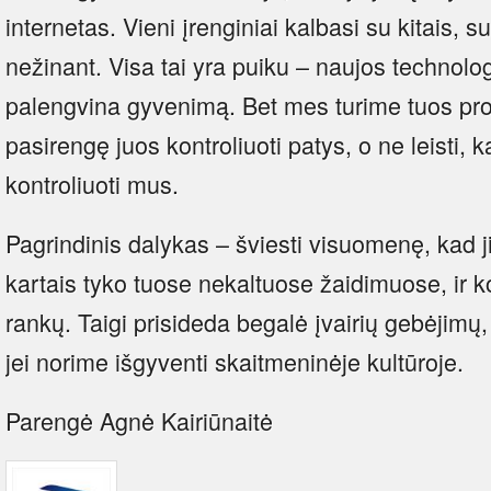
internetas. Vieni įrenginiai kalbasi su kitais, 
nežinant. Visa tai yra puiku – naujos technologi
palengvina gyvenimą. Bet mes turime tuos proce
pasirengę juos kontroliuoti patys, o ne leisti, k
kontroliuoti mus.
Pagrindinis dalykas – šviesti visuomenę, kad j
kartais tyko tuose nekaltuose žaidimuose, ir k
rankų. Taigi prisideda begalė įvairių gebėjimų
jei norime išgyventi skaitmeninėje kultūroje.
Parengė Agnė Kairiūnaitė