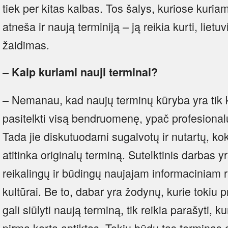
tiek per kitas kalbas. Tos šalys, kuriose kuria
atneša ir naują terminiją – ją reikia kurti, lietuv
žaidimas.
– Kaip kuriami nauji terminai?
– Nemanau, kad naujų terminų kūryba yra tik ka
pasitelkti visą bendruomenę, ypač profesionalus
Tada jie diskutuodami sugalvotų ir nutartų, kok
atitinka originalų terminą. Sutelktinis darbas y
reikalingų ir būdingų naujajam informaciniam 
kultūrai. Be to, dabar yra žodynų, kurie tokiu p
gali siūlyti naują terminą, tik reikia parašyti, k
pirmą kartą aptiktas. Tokiu būdu tas terminas g