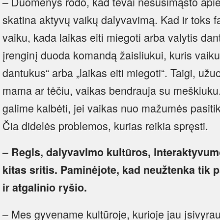
– Duomenys rodo, kad tėvai nesusimąsto apie 
skatina aktyvų vaikų dalyvavimą. Kad ir toks f
vaiku, kada laikas eiti miegoti arba valytis da
įrenginį duoda komandą žaisliukui, kuris vaikui
dantukus“ arba „laikas eiti miegoti“. Taigi, užu
mama ar tėčiu, vaikas bendrauja su meškiuku.
galime kalbėti, jei vaikas nuo mažumės pasiti
Čia didelės problemos, kurias reikia spręsti.
– Regis, dalyvavimo kultūros, interaktyvumo 
kitas sritis. Paminėjote, kad neužtenka tik p
ir atgalinio ryšio.
– Mes gyvename kultūroje, kurioje jau įsivyrauj