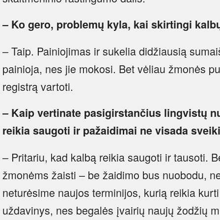
– Ko gero, problemų kyla, kai skirtingi kalb
– Taip. Painiojimas ir sukelia didžiausią sumai
painioja, nes jie mokosi. Bet vėliau žmonės pui
registrą vartoti.
– Kaip vertinate pasigirstančius lingvistų 
reikia saugoti ir pažaidimai ne visada sveiki
– Pritariu, kad kalbą reikia saugoti ir tausoti.
žmonėms žaisti – be žaidimo bus nuobodu, n
neturėsime naujos terminijos, kurią reikia kurti
uždavinys, nes begalės įvairių naujų žodžių mu