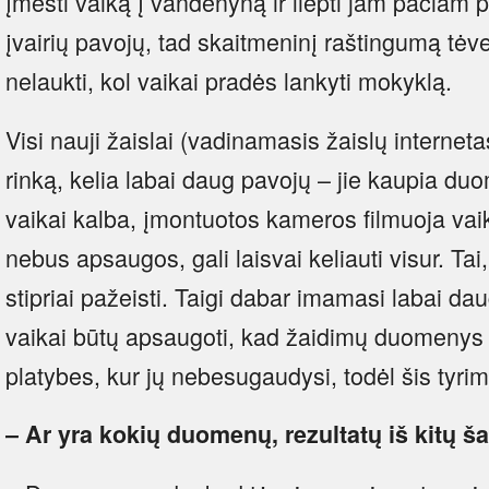
įmesti vaiką į vandenyną ir liepti jam pačiam pl
įvairių pavojų, tad skaitmeninį raštingumą tėveli
nelaukti, kol vaikai pradės lankyti mokyklą.
Visi nauji žaislai (vadinamasis žaislų interneta
rinką, kelia labai daug pavojų – jie kaupia duo
vaikai kalba, įmontuotos kameros filmuoja vaik
nebus apsaugos, gali laisvai keliauti visur. Tai
stipriai pažeisti. Taigi dabar imamasi labai da
vaikai būtų apsaugoti, kad žaidimų duomenys n
platybes, kur jų nebesugaudysi, todėl šis tyri
– Ar yra kokių duomenų, rezultatų iš kitų ša