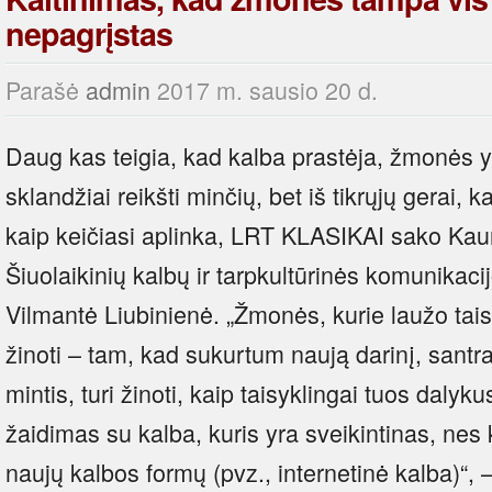
nepagrįstas
Parašė
admin
2017 m. sausio 20 d.
Daug kas teigia, kad kalba prastėja, žmonės y
sklandžiai reikšti minčių, bet iš tikrųjų gerai, k
kaip keičiasi aplinka, LRT KLASIKAI sako Kaun
Šiuolaikinių kalbų ir tarpkultūrinės komunikac
Vilmantė Liubinienė. „Žmonės, kurie laužo taisy
žinoti – tam, kad sukurtum naują darinį, santr
mintis, turi žinoti, kaip taisyklingai tuos dalyku
žaidimas su kalba, kuris yra sveikintinas, nes 
naujų kalbos formų (pvz., internetinė kalba)“,