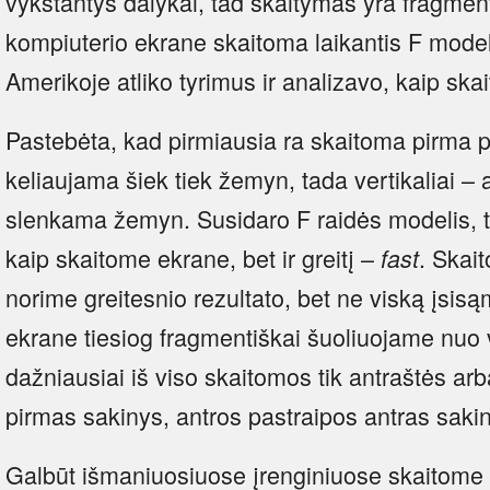
vykstantys dalykai, tad skaitymas yra fragment
kompiuterio ekrane skaitoma laikantis F mode
Amerikoje atliko tyrimus ir analizavo, kaip skai
Pastebėta, kad pirmiausia ra skaitoma pirma pa
keliaujama šiek tiek žemyn, tada vertikaliai – a
slenkama žemyn. Susidaro F raidės modelis, ti
kaip skaitome ekrane, bet ir greitį –
. Skai
fast
norime greitesnio rezultato, bet ne viską įsis
ekrane tiesiog fragmentiškai šuoliuojame nuo v
dažniausiai iš viso skaitomos tik antraštės arb
pirmas sakinys, antros pastraipos antras sakiny
Galbūt išmaniuosiuose įrenginiuose skaitome k