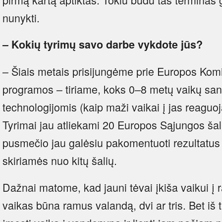
nunykti.
– Kokių tyrimų savo darbe vykdote jūs?
– Šiais metais prisijungėme prie Europos Komi
programos – tiriame, koks 0–8 metų vaikų san
technologijomis (kaip maži vaikai į jas reaguoj
Tyrimai jau atliekami 20 Europos Sąjungos šali
pusmečio jau galėsiu pakomentuoti rezultatus
skiriamės nuo kitų šalių.
Dažnai matome, kad jauni tėvai įkiša vaikui į r
vaikas būna ramus valandą, dvi ar tris. Bet iš ti