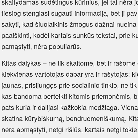
skaitydamas sudėtingus kūrinius, jei tai nėra j
tiesiog stengiasi sugauti informaciją, bet ji pav
sakyti, kad šiuolaikinis žmogus dažnai nueina l
paaiškinti, kodėl kartais sunkūs tekstai, prie ku
pamąstyti, nėra populiarūs.
Kitas dalykas – ne tik skaitome, bet ir rašome
kiekvienas vartotojas dabar yra ir rašytojas:
jaunas, prisijungęs prie socialinio tinklo, ne ti
kas bandoma perteikti kitomis priemonėmis, be
pats kuria ir dalijasi kažkokia medžiaga. Viena 
skatina kūrybiškumą, bendruomeniškumą. Kita v
nėra apmąstyti, netgi rišlūs, kartais netgi tokie,