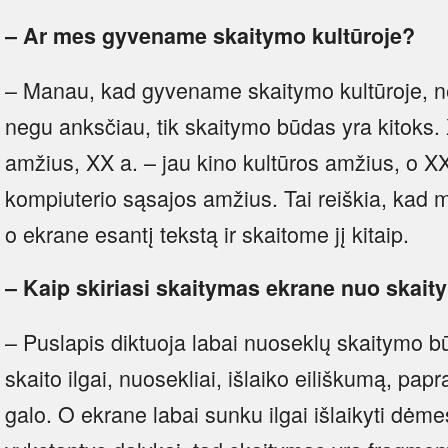
– Ar mes gyvename skaitymo kultūroje?
– Manau, kad gyvename skaitymo kultūroje, 
negu anksčiau, tik skaitymo būdas yra kitoks.
amžius, XX a. – jau kino kultūros amžius, o XX
kompiuterio sąsajos amžius. Tai reiškia, kad
o ekrane esantį tekstą ir skaitome jį kitaip.
– Kaip skiriasi skaitymas ekrane nuo skai
– Puslapis diktuoja labai nuoseklų skaitymo 
skaito ilgai, nuosekliai, išlaiko eiliškumą, papr
galo. O ekrane labai sunku ilgai išlaikyti dėme