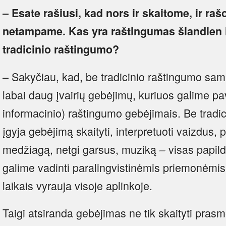
– Esate rašiusi, kad nors ir skaitome, ir ra
netampame. Kas yra raštingumas šiandien ir
tradicinio raštingumo?
– Sakyčiau, kad, be tradicinio raštingumo sam
labai daug įvairių gebėjimų, kuriuos galime pa
informacinio) raštingumo gebėjimais. Be tradi
įgyja gebėjimą skaityti, interpretuoti vaizdus, 
medžiagą, netgi garsus, muziką – visas papil
galime vadinti paralingvistinėmis priemonėmis.
laikais vyrauja visoje aplinkoje.
Taigi atsiranda gebėjimas ne tik skaityti pras