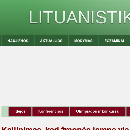
LITUANIST
NAUJIENOS
AKTUALIJOS
MOKYMAS
EGZAMINAI
Idėjos
Konferencijos
Olimpiados ir konkursai
Kaltinimas, kad žmonės tampa vis 