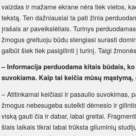
vaizdas ir mažame ekrane nėra tiek vietos, ka
tekstą. Ten dažniausiai ta pati žinia perduodam
įrašais ar paveikslėliais. Turinys perduodamas 
žmogus greituoju būdu stengiasi surasti domina
galbūt šiek tiek pasigilinti į turinį. Taigi žmonė
– Informacija perduodama kitais būdais, ko g
suvokiama. Kaip tai keičia mūsų mąstymą, 
– Atitinkamai keičiasi ir pasaulio suvokimas, p
žmogus nebesugeba sutelkti dėmesio ir gilintis į
viską gauti čia ir dabar, labai greitai. Fragment
šiais laikais tikrai labai trūksta giluminių stud