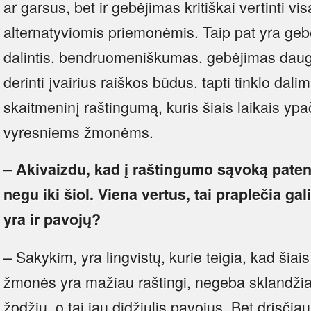
ar garsus, bet ir gebėjimas kritiškai vertinti v
alternatyviomis priemonėmis. Taip pat yra gebėj
dalintis, bendruomeniškumas, gebėjimas daugel
derinti įvairius raiškos būdus, tapti tinklo dali
skaitmeninį raštingumą, kuris šiais laikais ypa
vyresniems žmonėms.
– Akivaizdu, kad į raštingumo sąvoką paten
negu iki šiol. Viena vertus, tai praplečia gal
yra ir pavojų?
– Sakykim, yra lingvistų, kurie teigia, kad šiais
žmonės yra mažiau raštingi, negeba sklandžiai r
žodžiu, o tai jau didžiulis pavojus. Bet drįsčiau 