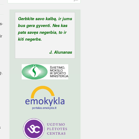
Gerbkite savo kalbą, ir jums
s-
bus gera gyventi. Nes kas
pats savęs negerbia, to ir
ir
kiti negerbs.
J. Alunanas
ę.
s