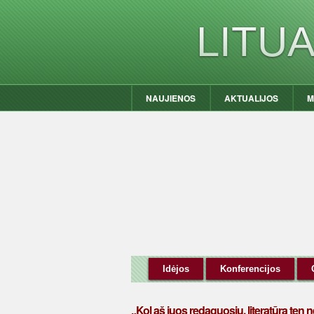
LITU
NAUJIENOS
AKTUALIJOS
M
Idėjos
Konferencijos
„Kol aš juos redaguosiu, literatūra te