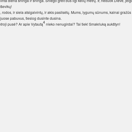
nta diena sninga ir sninga. Sniego greit bus ligi kelių metrų. Ir, neduok Dieve, jeig
lševikų!
p, rodos, ir siela atsigaivintų, ir akis pasilsėtų. Mums, lygumų sūnums, kalnai gražūs
iau juose pabuvus, tiesiog dusinte dusina.
4
ntroji pusė? Ar apie Vytautą
nieko nenugirdai? Tai tiek! Smakriuką aukštyn!