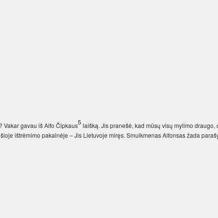
5
i? Vakar gavau iš Alfo Čipkaus
laišką. Jis pranešė, kad mūsų visų mylimo draugo, 
šioje ištrėmimo pakalnėje – Jis Lietuvoje miręs. Smulkmenas Alfonsas žada parašy