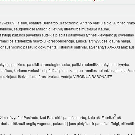
17–2009) laiškai, esantys Bernardo Brazdžionio, Antano Vaičiulaičio, Alfonso Nyko
nkiniuose, saugomuose Maironio lietuvių literatūros muziejuje Kaune.
rašytojų kultūros paveldas suteikia plačias galimybes tyrinėti kiekvieno jų gyvenimo 
formacijos atskleidžia rašytojų korespondencija. Laiškai archyvuose įgauna naują,
utoriaus vidinio pasaulio dokumentai, istoriniai šaltiniai, atveriantys XX–XXI amžiaus
ašytojų palikimo, pateikti chronologine seka, palikta autentiška rašyba ir skyryba.
aiškas, kuriame veriasi jo įspūdžiai pirmą kartą po tremties aplankius gimtąją žem
os muziejaus Išeivių literatūros skyriaus vedėja VIRGINIJA BABONAITĖ-
2
rįžimo tėvynėn! Pasirodo, kad Pats dirbi panašų darbą, kaip aš. Fabrike
aš
darbas iškrauti anglių vagonus, pakrauti į juos pielyčias ir panašiai. Taigi, eilėrašti