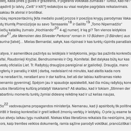
dėtį, kada prieš jį gulės ir gražesnis, ir pigesnis vokiškas žurnalas? Turbūt, kad ne?
inti [o latvių „Celš“ ir kiti?] redakcijos su visai realybe pagrįstais reikalavimais.
kiau tik atvirai ir broliškai.
 mūsų reprezentacinių [kita medalio pusė] prozos ir poezijos knygų parodymas Vaka
18
19
estų triumfą Prancūzijoje su savo Tamsaarės
ir Gailito
„Tomo Nipernadžio“
20
okiečių katalikų žurnalo „Hochlando“
4-ąjį numerį. Ir ką gi? Ten vienos leidyklos
21
udive
„die Memoiren des Silvester Perkons“ roman in 10 Büdrern (3 Bänden) aus
aurina
[latvė]… Mielas Bernardai, sakyk, kas rūpinasi ir kas turėtų rūpintis panašiai
ciatyva, ir asmeniškos pažintys su leidėjais ir leidyklomis, jeigu tas pažintis konkreči
Balfai, Raudonieji Kryžiai, Bendruomenės ir Org. Komitetai. Bet dalykas būtų kur kas
vestų oficialūs Liet. Tr. Rašytojų draugijos pareigūnai ar įgaliotieji. Draugija, mano
erių ir panašių ir kibti į darbą, nedelsiant nė minutės, kad ateitis kada nors
ina nerašant to, nerašant ano ir dar kaltina, bet aš dar labiau kaltinamas nieko
enamio gyvenimą]. Spėjom jau ir spaudoje apsiskelbti, kad čia mūsų rašytojų kon
utos literatūrinę kultūrą pristatyti Vakarams? Aš skaitau, kad ir tokiam „Stimnen der
dabartiniu momentu turėtų žymiai didesnę reikšmę kad ir už kelias naujas,
22
čio
vadovaujama propagandos ministerija. Nemanau, kad ji apsiribotų tik politin
išti ir tiesiog konkrečiai ir greit ieškoti žmonių-vertėjų ir leidyklų. O prie jų esame ta
o atveju laikau lygu nusikalsti. Niekas kitas literatūros reikalais čia nesirūpins, jei
ors, kaip tremties veiklos dokumentą, ramia sąžine parodyti vokiškai, prancūziškai i