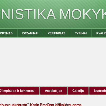
ANISTIKA MOKY
OKYMAS
EGZAMINAI
VERTINIMAS
TYRIMAI
KVALI
Olimpiados ir konkursai
Asociacijos
Galerija
Nuorod
n nebus nuskriausta“. Kazio Bradūno laiškai draugams