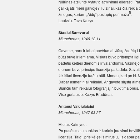
Niliūnas atsiuntė Vytauto atminimui eilėraštį. Pau
gal ką atsimeni galvoje? Tu žinai, kas čia reikia p
8
žmogus, kuriam „Aidų“ puslapių per maža
.
Lauksiu. Tavo Kazys
Stasiui Santvarui
Miunchenas, 1946 12 11
Gavome, nors ir labai pavėluotai, Jūsų žadėtą L
būtų buvę ir lemiama. Viskas buvo pritempta ligi
padėtis keitėsi dienomis ir valandomis. Važinėjom
dienom buvo principe licenzija pažadėta. Savaitės
faktiškai licenzija turėtų būti. Manau, kad po N.
Dabar asmeniniai reikalai. Ar gavote siųstą al
Siunčiu tam reikalui fotografiją ir, būkit malonus, 
Viso geriausio. Kazys Bradūnas
Antanui Vaičiulaičiui
Miunchenas, 1947 03 27
Mielas Kaimyne,
Po pusės metų sunkios ir kartais jau visai bevil
licenziją. Taigi, prisikėlęs iš mirusių, jis daba