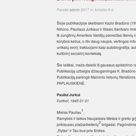
Parašė
admin
2017 m. birželio 8 d.
Šioje publikacijoje skelbiami Kazio Bradūno (19
Niliūno, Pauliaus Jurkaus ir Stasio Santvaro ri
Iš Jungtinių Amerikos Valstijų parvežtas išeivių 
kūrybos kelius, o itin daug naujos, vertingos in
unikalų svorį: traktuojami kaip autobiografija, a
kultūrinį socialinį kontekstą.
Šie laiškai, maža dalelė iš gausaus epistolinio r
Publikaciją užbaigia džiaugsmingas K. Bradūno l
Publikaciją parengė Maironio lietuvių literatūr
PAPLAUSKIENĖ.
Pauliui Jurkui
Furthof, 1945 01 01
1
Mielas Pauliau
,
Ramybės ir taikos Naujaisiais Metais ir greito g
3
priklausau
platzarbeiterių
brigadai. Pagrindinis 
„Rytas“ ir Tau bus prie širdies.