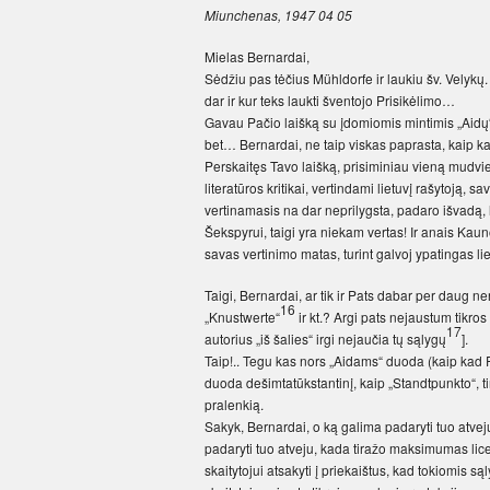
Miunchenas, 1947 04 05
Mielas Bernardai,
Sėdžiu pas tėčius Mühldorfe ir laukiu šv. Velykų
dar ir kur teks laukti šventojo Prisikėlimo…
Gavau Pačio laišką su įdomiomis mintimis „Aidų“ 
bet… Bernardai, ne taip viskas paprasta, kaip k
Perskaitęs Tavo laišką, prisiminiau vieną mudvi
literatūros kritikai, vertindami lietuvį rašytoją,
vertinamasis na dar neprilygsta, padaro išvadą, l
Šekspyrui, taigi yra niekam vertas! Ir anais Kau
savas vertinimo matas, turint galvoj ypatingas li
Taigi, Bernardai, ar tik ir Pats dabar per daug n
16
„Knustwerte“
ir kt.? Argi pats nejaustum tikros 
17
autorius „iš šalies“ irgi nejaučia tų sąlygų
].
Taip!.. Tegu kas nors „Aidams“ duoda (kaip kad P
duoda dešimtatūkstantinį, kaip „Standtpunkto“, tir
pralenkią.
Sakyk, Bernardai, o ką galima padaryti tuo atvej
padaryti tuo atveju, kada tiražo maksimumas lice
skaitytojui atsakyti į priekaištus, kad tokiomis 