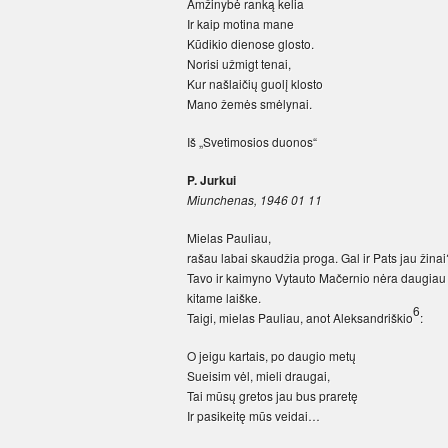
Amžinybė ranką kelia
Ir kaip motina mane
Kūdikio dienose glosto.
Norisi užmigt tenai,
Kur našlaičių guolį klosto
Mano žemės smėlynai.
Iš „Svetimosios duonos“
P. Jurkui
Miunchenas, 1946 01 11
Mielas Pauliau,
rašau labai skaudžia proga. Gal ir Pats jau žina
Tavo ir kaimyno Vytauto Mačernio nėra daugiau 
kitame laiške.
6
Taigi, mielas Pauliau, anot Aleksandriškio
:
O jeigu kartais, po daugio metų
Sueisim vėl, mieli draugai,
Tai mūsų gretos jau bus praretę
Ir pasikeitę mūs veidai…