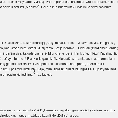
liau, sėsk ir rašyk apie Vytautą. Pats Jį geriausiai pažinojai. Gal turi jo rankraščių, 
7
adaryti ir atsiųsti „Aidams“
. Gal turi ir jo nuotrauką? O vis dėlto Vytautas buvo
RTD pareiškimą-rekomendaciją „Aidų“ reikalu. Prieš 2–3 savaites visa tai, galbūt,
 to, kad išrodė betrūksta tik Jūsų rašto. Bet jo nebuvo… O vėliau (žinot amerikonus!
 ir darėm visa, ką galėjom ne tik Miunchene, bet ir Frankfurte, ir kitur. Pagaliau ši
 būvyje turime iš Frankfurto gauti kažkokius raštus ar anketas ir tada formaliai ir
 Metų galima bus išsitiesti visu platumu. Jus nuolat apie padėtį informuosiu.
manachui poemos ištrauką? Beje, man labai skubiai reikalingas LRTD pažymėjimas.
9
greit pasiųskit liudijimą.
Tad lauksiu.
tiškos kovos „nabašninkas“ AIDŲ žurnalas pagaliau gavo oficialią karinės valdžios
r pasirodys kas mėnesį maždaug kauniškio „Židinio“ talpos.