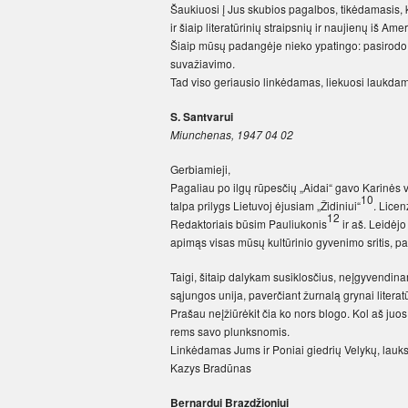
Šaukiuosi į Jus skubios pagalbos, tikėdamasis, k
ir šiaip literatūrinių straipsnių ir naujienų iš Amer
Šiaip mūsų padangėje nieko ypatingo: pasirodo 
suvažiavimo.
Tad viso geriausio linkėdamas, liekuosi laukda
S. Santvarui
Miunchenas, 1947 04 02
Gerbiamieji,
Pagaliau po ilgų rūpesčių „Aidai“ gavo Karinės va
10
talpa prilygs Lietuvoj ėjusiam „Židiniui“
. Licen
12
Redaktoriais būsim Pauliukonis
ir aš. Leidėjo
apimąs visas mūsų kultūrinio gyvenimo sritis, p
Taigi, šitaip dalykam susiklosčius, neįgyvendin
sąjungos unija, paverčiant žurnalą grynai literatū
Prašau neįžiūrėkit čia ko nors blogo. Kol aš juos 
rems savo plunksnomis.
Linkėdamas Jums ir Poniai giedrių Velykų, lauk
Kazys Bradūnas
Bernardui Brazdžioniui