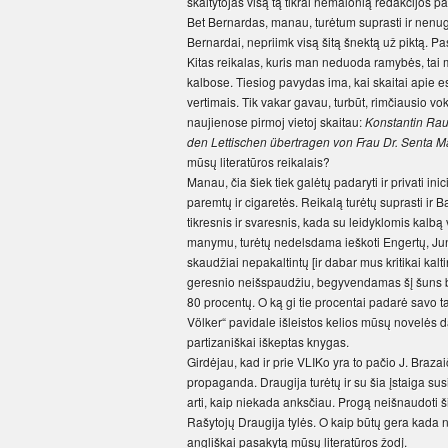
skaitytojas visą tą tikrai nemalonią redakcijos pa
Bet Bernardas, manau, turėtum suprasti ir nenugąsd
Bernardai, nepriimk visą šitą šnektą už piktą. Pasa
Kitas reikalas, kuris man neduoda ramybės, tai
kalbose. Tiesiog pavydas ima, kai skaitai apie 
vertimais. Tik vakar gavau, turbūt, rimčiausio v
naujienose pirmoj vietoj skaitau:
Konstantin Ra
den Lettischen übertragen von Frau Dr. Senta M
mūsų literatūros reikalais?
Manau, čia šiek tiek galėtų padaryti ir privati ini
paremtų ir cigaretės. Reikalą turėtų suprasti ir 
tikresnis ir svaresnis, kada su leidyklomis kalbą 
manymu, turėtų nedelsdama ieškoti Engertų, Jungf
skaudžiai nepakaltintų [ir dabar mus kritikai kalt
geresnio neišspaudžiu, begyvendamas šį šuns b
80 procentų. O ką gi tie procentai padarė savo ta
Völker“ pavidale išleistos kelios mūsų novelės 
partizaniškai iškeptas knygas.
Girdėjau, kad ir prie VLIKo yra to pačio J. Brazai
propaganda. Draugija turėtų ir su šia įstaiga susir
arti, kaip niekada anksčiau. Progą neišnaudoti šiu
Rašytojų Draugija tylės. O kaip būtų gera kada n
angliškai pasakytą mūsų literatūros žodį.