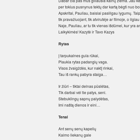
Dabar čia pas mus giliausia kalnų žiema. Jau keli
per tokius pusnynus tektų dar kartą bėgti nuo bo
Apskritai, Pauliau, baisiai pasiilgau lygumų. Tai
tik pravažiuojant, tik atvirutėje ar filmoje, o ilg
Naje, Pauliau, ar tu tik vienas išdūmei, kur yra a
Laikykimės! Kazytė ir Tavo Kazys
Rytas
Į tarpukalnes gula rūkai,
Plaukia rytas padangių vaga.
Visos žvaigždės, kur naktį rinkai,
Tau iš rankų pabyra staiga…
Ir žiūri – tiktai delnas pūslėtas,
Tik darbai vėl tie patys, seni.
Stebuklingų sapnų palydėtas,
Imi naštą dienos ir eini…
Tenai
Ant senų senų kapelių
Kaimo liekanų gale