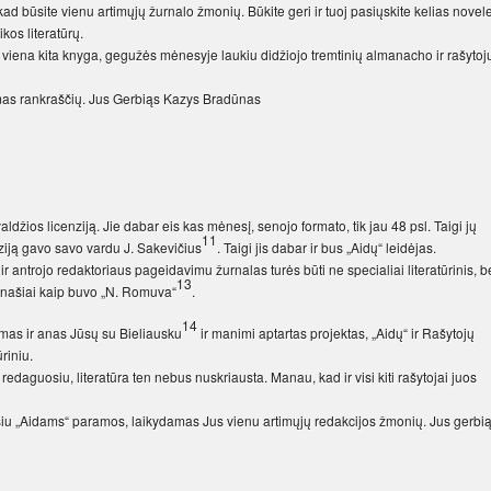
ad būsite vienu artimųjų žurnalo žmonių. Būkite geri ir tuoj pasiųskite kelias novel
ikos literatūrų.
viena kita knyga, gegužės mėnesyje laukiu didžiojo tremtinių almanacho ir rašytoj
mas rankraščių. Jus Gerbiąs Kazys Bradūnas
ldžios licenziją. Jie dabar eis kas mėnesį, senojo formato, tik jau 48 psl. Taigi jų
11
ziją gavo savo vardu J. Sakevičius
. Taigi jis dabar ir bus „Aidų“ leidėjas.
 ir antrojo redaktoriaus pageidavimu žurnalas turės būti ne specialiai literatūrinis, b
13
anašiai kaip buvo „N. Romuva“
.
14
amas ir anas Jūsų su Bieliausku
ir manimi aptartas projektas, „Aidų“ ir Rašytojų
riniu.
redaguosiu, literatūra ten nebus nuskriausta. Manau, kad ir visi kiti rašytojai juos
siu „Aidams“ paramos, laikydamas Jus vienu artimųjų redakcijos žmonių. Jus gerbi