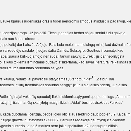
. Lauke bjaurus rudeniškas oras ir todėl nenoromis žmogus atsidūsti ir pagalvoji, ki
licenzijos proga. Už jas ačiū. Tiesa, panašias bėdas aš jau seniai turiu galvoje,
artais nuo šalies atrodo…
ejų pokalbį dar Laisvės Alėjoje. Pats tada metei man teisingą mintį, kad dažnai mūs
 savo vaizduotėje pastato jį tuojau šalia Dantės, Šekspyro, Goethės ir pamatę, kad
abai žiaurią kritikuojamojo nenaudai, tartum sakytų: žiūrėkit, jis dar neprilygsta
no laikais tokiems išminčiams būdavo atsikertama, kad savai literatūrai reikalingas 
etuvių tautos kultūrinio brendimo sąlygas.
15
ereikalauji, redakcijai pavyzdžiu statydamas „Standtpunktą“
, galbūt, dar
realybės ir tikrų tremtiniškos spaudos sąlygų? [žiūr. II šio laiško priedą, kur laiško
ačio išgirtajai vokiečių spaudai) tiek ir tokiomis sąlygomis popierio, tegu „Aidams“
ažą ir jį išsemiančią skaitytojų masę, tikiu, ir „Aidai“ bus net visokius „Punktus“
u, kada duodama licenzija, bet be jokio oficialaus leidimo gauti popieriui? Ką galim
nzijoje griežtai nustatomas tik 2000? Ir ar turės redakcija galimybių kiekvienam
sąlygomis numerio kaina 5 markės nėra jokia spekuliacija? Ir ar supras eilinis