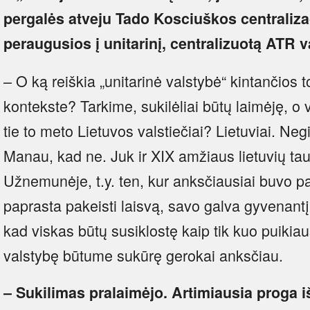
pergalės atveju Tado Kosciuškos centraliza
peraugusios į unitarinį, centralizuotą ATR
– O ką reiškia „unitarinė valstybė“ kintančios
kontekste? Tarkime, sukilėliai būtų laimėję, o va
tie to meto Lietuvos valstiečiai? Lietuviai. Ne
Manau, kad ne. Juk ir XIX amžiaus lietuvių tau
Užnemunėje, t.y. ten, kur anksčiausiai buvo p
paprasta pakeisti laisvą, savo galva gyvenantį 
kad viskas būtų susiklostę kaip tik kuo puikiau
valstybę būtume sukūrę gerokai anksčiau.
– Sukilimas pralaimėjo. Artimiausia proga i