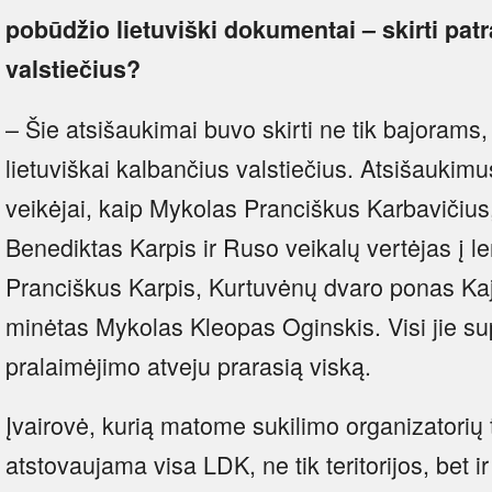
pobūdžio lietuviški dokumentai – skirti patr
valstiečius?
– Šie atsišaukimai buvo skirti ne tik bajorams,
lietuviškai kalbančius valstiečius. Atsišauki
veikėjai, kaip Mykolas Pranciškus Karbavičiu
Benediktas Karpis ir Ruso veikalų vertėjas į l
Pranciškus Karpis, Kurtuvėnų dvaro ponas Kaj
minėtas Mykolas Kleopas Oginskis. Visi jie sup
pralaimėjimo atveju prarasią viską.
Įvairovė, kurią matome sukilimo organizatorių 
atstovaujama visa LDK, ne tik teritorijos, bet