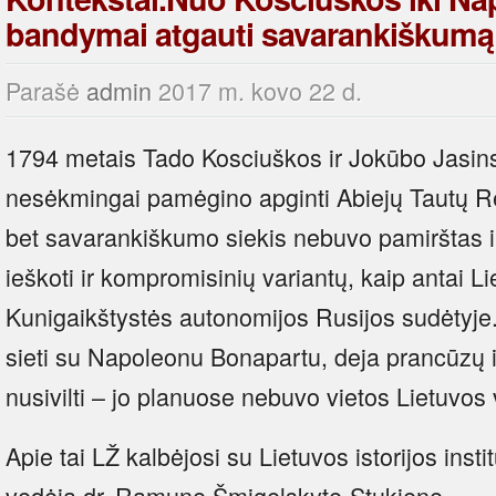
bandymai atgauti savarankiškumą
Parašė
admin
2017 m. kovo 22 d.
1794 metais Tado Kosciuškos ir Jokūbo Jasins
nesėkmingai pamėgino apginti Abiejų Tautų R
bet savarankiškumo siekis nebuvo pamirštas i
ieškoti ir kompromisinių variantų, kaip antai L
Kunigaikštystės autonomijos Rusijos sudėtyje. 
sieti su Napoleonu Bonapartu, deja prancūzų 
nusivilti – jo planuose nebuvo vietos Lietuvos 
Apie tai LŽ kalbėjosi su Lietuvos istorijos insti
vedėja dr. Ramune Šmigelskyte-Stukiene.