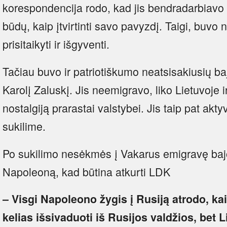
korespondencija rodo, kad jis bendradarbiavo s
būdų, kaip įtvirtinti savo pavyzdį. Taigi, buvo
prisitaikyti ir išgyventi.
Tačiau buvo ir patriotiškumo neatsisakiusių ba
Karolį Zaluskį. Jis neemigravo, liko Lietuvoje
nostalgiją prarastai valstybei. Jis taip pat ak
sukilime.
Po sukilimo nesėkmės į Vakarus emigravę bajor
Napoleoną, kad būtina atkurti LDK
– Visgi Napoleono žygis į Rusiją atrodo, kai
kelias išsivaduoti iš Rusijos valdžios, bet L