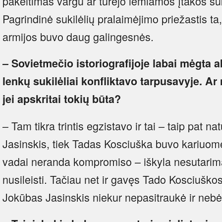
pakeitimas vargu ar turėjo lemiamos įtakos suk
Pagrindinė sukilėlių pralaimėjimo priežastis ta,
armijos buvo daug galingesnės.
– Sovietmečio istoriografijoje labai mėgta ak
lenkų sukilėliai konfliktavo tarpusavyje. A
jei apskritai tokių būta?
– Tam tikra trintis egzistavo ir tai – taip pat n
Jasinskis, tiek Tadas Kosciuška buvo kariuo
vadai neranda kompromiso – iškyla nesutarimai
nusileisti. Tačiau net ir gavęs Tado Kosciuško
Jokūbas Jasinskis niekur nepasitraukė ir nebėg