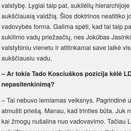
valstybę. Lygiai taip pat, sukilėlių hierarchijoj
aukščiausią valdžią. Šios doktrinos neatitiko j
vadovybės forma. Galima spėti, kad tai taip pat
sukilimo vadų priežasčių, nes Jokūbas Jasinki
valstybiniu vienetu ir atitinkamai save laikė vi
aukščiausiu vadu.
– Ar tokia Tado Kosciuškos pozicija kėlė L
nepasitenkinimą?
– Tai nebuvo lemiamas veiksnys. Pagrindinė 
atmušti priešą. Manau, kad trinties būta. Juk n
kai žmogų nušalina nuo vadovavimo. Tačiau Li