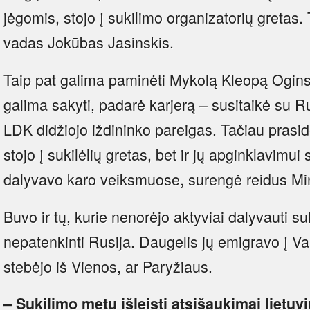
jėgomis, stojo į sukilimo organizatorių gretas. 
vadas Jokūbas Jasinskis.
Taip pat galima paminėti Mykolą Kleopą Ogins
galima sakyti, padarė karjerą – susitaikė su R
LDK didžiojo iždininko pareigas. Tačiau prasidėj
stojo į sukilėlių gretas, bet ir jų apginklavimu
dalyvavo karo veiksmuose, surengė reidus Min
Buvo ir tų, kurie nenorėjo aktyviai dalyvauti su
nepatenkinti Rusija. Daugelis jų emigravo į Va
stebėjo iš Vienos, ar Paryžiaus.
– Sukilimo metu išleisti atsišaukimai lietuvi