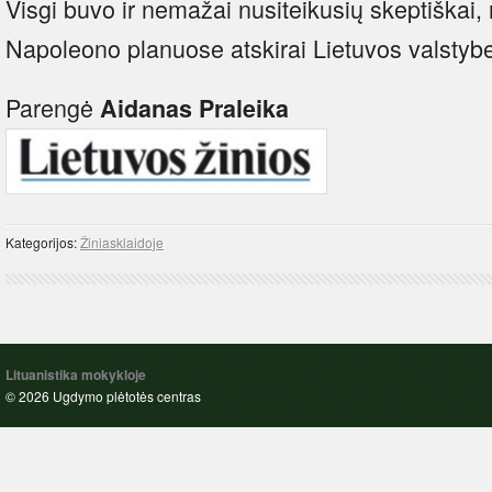
Visgi buvo ir nemažai nusiteikusių skeptiškai, 
Napoleono planuose atskirai Lietuvos valstybe
Parengė
Aidanas Praleika
Kategorijos:
Žiniasklaidoje
Lituanistika mokykloje
© 2026 Ugdymo plėtotės centras