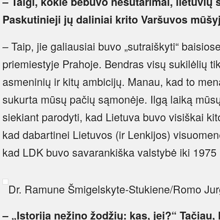
– Taigi, kokie bebuvo nesutarimai, lietuvių s
Paskutinieji jų daliniai krito Varšuvos mūšy
– Taip, jie galiausiai buvo „sutraiškyti“ baisi
priemiestyje Prahoje. Bendras visų sukilėlių t
asmeninių ir kitų ambicijų. Manau, kad to men
sukurta mūsų pačių sąmonėje. Ilgą laiką mūsų
siekiant parodyti, kad Lietuva buvo visiškai ki
kad dabartinei Lietuvos (ir Lenkijos) visuomenei
kad LDK buvo savarankiška valstybė iki 1975
Dr. Ramune Šmigelskyte-Stukiene/Romo Jurg
– „Istorija nežino žodžių: kas, jei?“ Tačiau, 