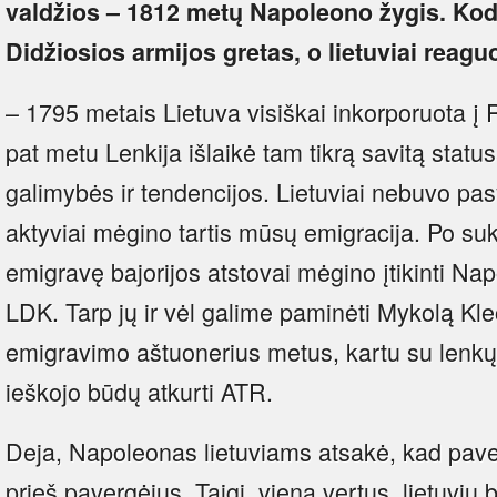
valdžios – 1812 metų Napoleono žygis. Kodė
Didžiosios armijos gretas, o lietuviai reag
– 1795 metais Lietuva visiškai inkorporuota į 
pat metu Lenkija išlaikė tam tikrą savitą status
galimybės ir tendencijos. Lietuviai nebuvo pa
aktyviai mėgino tartis mūsų emigracija. Po s
emigravę bajorijos atstovai mėgino įtikinti Nap
LDK. Tarp jų ir vėl galime paminėti Mykolą Kle
emigravimo aštuonerius metus, kartu su lenkų 
ieškojo būdų atkurti ATR.
Deja, Napoleonas lietuviams atsakė, kad pavergt
prieš pavergėjus. Taigi, viena vertus, lietuvių