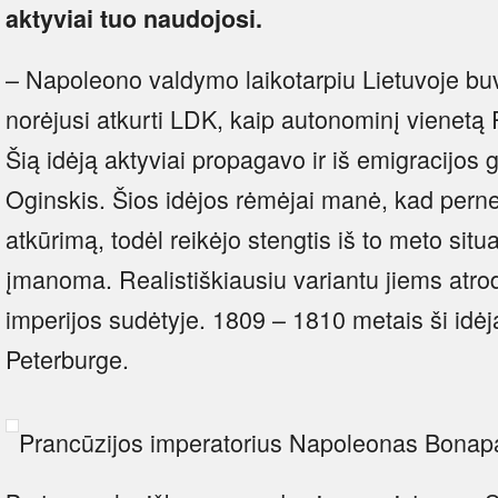
aktyviai tuo naudojosi.
– Napoleono valdymo laikotarpiu Lietuvoje bu
norėjusi atkurti LDK, kaip autonominį vienetą 
Šią idėją aktyviai propagavo ir iš emigracijos
Oginskis. Šios idėjos rėmėjai manė, kad perne
atkūrimą, todėl reikėjo stengtis iš to meto situa
įmanoma. Realistiškiausiu variantu jiems atr
imperijos sudėtyje. 1809 – 1810 metais ši idėja
Peterburge.
Prancūzijos imperatorius Napoleonas Bonap