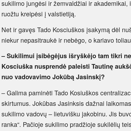
sukilimo jungėsi ir žemvaldžiai ir akademikai, 
ruožtu kreipėsi į valstietiją.
Net ir gavęs Tado Kosciuškos įsakymą dėl nuš
niekur nepasitraukė ir nebėgo, o kariavo toliau
– Sukilimui įsibėgėjus išryškėjo tam tikri 
Kosciuška nusprendė paleisti Tautinę aukšči
nuo vadovavimo Jokūbą Jasinskį?
– Galima paminėti Tado Kosiuškos centralizacij
skirtumus. Jokūbas Jasinksis dažnai laikomas 
sukilimo vadovų – lietuvišku jakobinu. Jis buvo
ranka“. Pačioje sukilimo pradžioje sukilėlių t