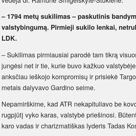
– 1794 metų sukilimas – paskutinis bandym
valstybingumą. Pirmieji sukilo lenkai, netru
LDK.
– Sukilimas pirmiausiai parodė tam tikrą visu
jungėsi net ir tie, kurie buvo kažkuo valstybėje 
anksčiau ieškojo kompromisų ir prisiekė Targo
metais dalyvavo Gardino seime.
Nepamirškime, kad ATR nekapituliavo be kovo
rugpjūtį vyko karas, valstybė priešinosi. Būten
karo vadas ir charizmatiškas lyderis Tadas Ko