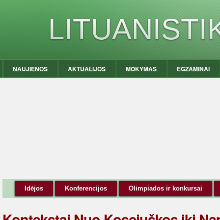
LITUANIST
NAUJIENOS
AKTUALIJOS
MOKYMAS
EGZAMINAI
Idėjos
Konferencijos
Olimpiados ir konkursai
Kontekstai.Nuo Kosciuškos iki Nap