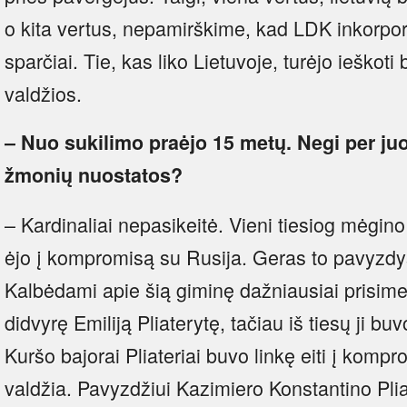
o kita vertus, nepamirškime, kad LDK inkorpor
sparčiai. Tie, kas liko Lietuvoje, turėjo ieškoti 
valdžios.
– Nuo sukilimo praėjo 15 metų. Negi per juo
žmonių nuostatos?
– Kardinaliai nepasikeitė. Vieni tiesiog mėgino 
ėjo į kompromisą su Rusija. Geras to pavyzdys 
Kalbėdami apie šią giminę dažniausiai prisi
didvyrę Emiliją Pliaterytę, tačiau iš tiesų ji bu
Kuršo bajorai Pliateriai buvo linkę eiti į komp
valdžia. Pavyzdžiui Kazimiero Konstantino Pli