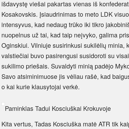
išdavystę viešai pakartas vienas iš konfeder
Kosakovskis. Įsiaudrinimas to meto LDK visu
intensyvus, kad nedaug trūko iki tikro jakobin
nuopelnus už tai, kad taip neįvyko, galima pris
Oginskiui. Vilniuje susirinkusi sukilėlių minia, 
valstiečiai buvo pasirengusi susidoroti su visa
sukilimo priešais. Suvaldyti minią padėjo Myk
Savo atsiminimuose jis vėliau rašė, kad baigus
o kai kurie klausytojai verkė.
Paminklas Tadui Kosciuškai Krokuvoje
Kita vertus, Tadas Kosciuška matė ATR tik kai