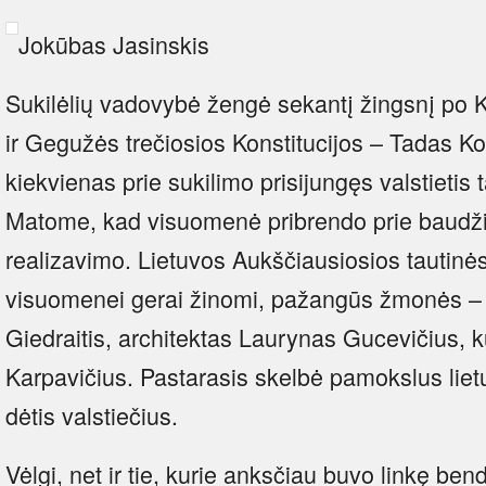
Jokūbas Jasinskis
Sukilėlių vadovybė žengė sekantį žingsnį po 
ir Gegužės trečiosios Konstitucijos – Tadas K
kiekvienas prie sukilimo prisijungęs valstietis
Matome, kad visuomenė pribrendo prie baudži
realizavimo. Lietuvos Aukščiausiosios tautinė
visuomenei gerai žinomi, pažangūs žmonės –
Giedraitis, architektas Laurynas Gucevičius,
Karpavičius. Pastarasis skelbė pamokslus lietuv
dėtis valstiečius.
Vėlgi, net ir tie, kurie anksčiau buvo linkę be