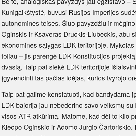
Be to, analogiškas pavyzdys jau egzistavo – S
Kunigaikštystė, buvusi Rusijos Imperijos sudėty
autonomines teises. Šiuo pavyzdžiu ir mėgino
Oginskis ir Ksaveras Druckis-Liubeckis, abu siek
ekonomines sąlygas LDK teritorijoje. Mykola
toliau – jis parengė LDK Konstitucijos projektą,
dvasią. Taip pat siekė LDK teritorijoje išlaisvint
įgyvendinti tas pačias idėjas, kurios tvyrojo 
Taip pat galime konstatuoti, kad bandydama įg
LDK bajorija jau nebederino savo veiksmų su l
visos ATR atkūrimą. Matome, kad dėl to kilo p
Kleopo Oginskio ir Adomo Jurgio Čartoriskio. 