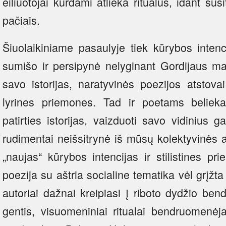
eiliuotojai kurdami atlieka ritualus, idant sus
pačiais.
Šiuolaikiniame pasaulyje tiek kūrybos intencij
sumišo ir persipynė nelyginant Gordijaus ma
savo istorijas, naratyvinės poezijos atstov
lyrines priemones. Tad ir poetams belie
patirties istorijas, vaizduoti savo vidinius g
rudimentai neišsitrynė iš mūsų kolektyvinės 
„naujas“ kūrybos intencijas ir stilistines pr
poezija su aštria socialine tematika vėl grįžt
autoriai dažnai kreipiasi į riboto dydžio be
gentis, visuomeniniai ritualai bendruomenėj