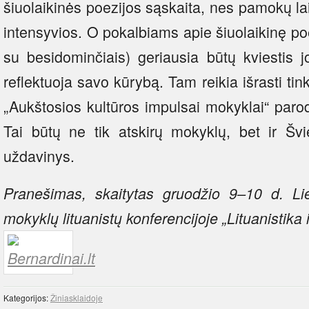
šiuolaikinės poezijos sąskaita, nes pamokų la
intensyvios. O pokalbiams apie šiuolaikinę poez
su besidominčiais) geriausia būtų kviestis j
reflektuoja savo kūrybą. Tam reikia išrasti 
„Aukštosios kultūros impulsai mokyklai“ paro
Tai būtų ne tik atskirų mokyklų, bet ir Švi
uždavinys.
Pranešimas, skaitytas gruodžio 9–10 d. Liet
mokyklų lituanistų konferencijoje „Lituanistika i
Kategorijos:
Žiniasklaidoje