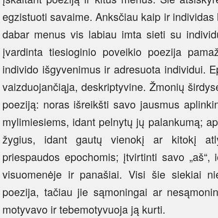
egzistuoti savaime. Anksčiau kaip ir individa
dabar menus vis labiau imta sieti su individ
įvardinta tiesioginio poveikio poezija pamaž
individo išgyvenimus ir adresuota individui. E
vaizduojančiąja, deskriptyvine. Žmonių širdys
poeziją: noras išreikšti savo jausmus aplinki
mylimiesiems, idant pelnytų jų palankumą; apda
žygius, idant gautų vienokį ar kitokį atlyg
priespaudos epochomis; įtvirtinti savo „aš“, i
visuomenėje ir panašiai. Visi šie siekiai n
poezija, tačiau jie sąmoningai ar nesąmoni
motyvavo ir tebemotyvuoja ją kurti.