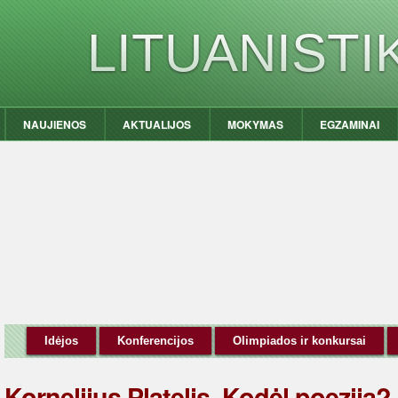
LITUANIST
NAUJIENOS
AKTUALIJOS
MOKYMAS
EGZAMINAI
Idėjos
Konferencijos
Olimpiados ir konkursai
Kornelijus Platelis. Kodėl poezija?