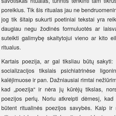
savotiškas ritualas, turintis tenkinti tam tikr
poreikius. Tik šis ritualas jau ne bendruomenin
jog tik šitaip sukurti poetiniai tekstai yra re
daugiau negu žodinės formuluotės ar laisval
suteikti galimybę skaitytojui vieno ar kito ei
ritualus.
Kartais poezija, ar gal tiksliau būtų sakyti
socializacijos tikslais psichiatrinėse ligon
kalėjimuose ir pan. Dažniausiai rimtai nežiūrim
kad „poezija“ ir nėra jų kūrėjų tikslas, nor
poezijos perlų. Noriu atkreipti dėmesį, kad
būtent ritualinės poezijos savybės. Kaip ir 