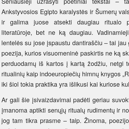
Seniausieji užrašyti poetiniai tekstai – ta
Ankstyvosios Egipto karalystės ir Šumerų vals
ir galima juose atsekti daugiau ritualo 
literatūroje, bet ne ką daugiau. Vadinamieji
lentelės su jose įspaustu dantiraščiu – tai jau 
poezija, kurios visuomeninė paskirtis ne ką sk
perduodamų iš kartos į kartą žodžiu, netgi to
ritualinių kaip indoeuropiečių himnų knygos „Ri
iki šiol tokia praktika yra išlikusi kai kuriose ku
Ar gali šie įsivaizdavimai padėti geriau suvokt
įmanoma aptikti senųjų ritualų rudimentų ir no
jog tam tikra prasme – taip. Žinoma, poezijo