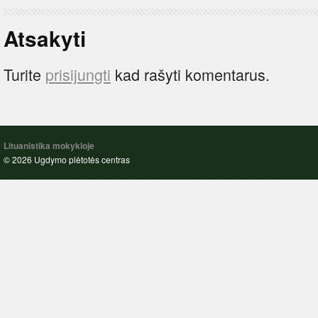
Atsakyti
Turite
prisijungti
kad rašyti komentarus.
Lituanistika mokykloje
© 2026 Ugdymo plėtotės centras