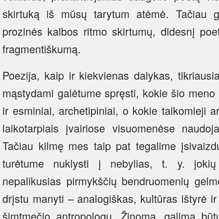
skirtuką iš mūsų tarytum atėmė. Tačiau ga
prozinės kalbos ritmo skirtumų, didesnį poe
fragmentiškumą.
Poezija, kaip ir kiekvienas dalykas, tikriausi
mąstydami galėtume spręsti, kokie šio meno b
ir esminiai, archetipiniai, o kokie taikomieji a
laikotarpiais įvairiose visuomenėse naudojan
Tačiau kilmę mes taip pat tegalime įsivaizd
turėtume nuklysti į nebylias, t. y. joki
nepalikusias pirmykščių bendruomenių gelmes
drįstu manyti – analogiškas, kultūras ištyrė 
šimtmečio antropologų. Žinoma, galima būtų