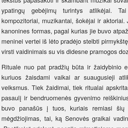
ypatingų gebėjimų turintys atlikėjai. Ta
kompozitoriai, muzikantai, šokėjai ir aktoriai
kanonines formas, pagal kurias jie buvo atpa
meninei vertei iš lėto pradėjo stelbti pirmykštę
virsti vaidinimais su vis didesne pramogos do
Rituale nuo pat pradžių būta ir žaidybinio e
kuriuos žaisdami vaikai ar suaugusieji at
veiksmus. Tiek žaidimai, tiek ritualai apskri
pasaulį ir bendruomenės gyvenimo reiškiniu
buvo panašūs į tuos, kuriais remiasi šių
mėgdžiojimas, tai, ką Senovės graikai vad