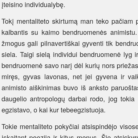
įteisino individualybę.
Tokį mentaliteto skirtumą man teko pačiam p
kalbantis su kaimo bendruomenės animistu. P
žmogus gali pilnavertiškai gyventi tik bendru
siela. Taigi sielą individui bendruomenė lyg i
bendruomenė savo narį dėl kurių nors priežasč
miręs, gyvas lavonas, net jei gyvena ir vai
animisto aiškinimas buvo iš anksto paruošta
daugelio antropologų darbai rodo, jog tokia
egzistavo, o kai kur tebeegzistuoja.
Tokie mentaliteto pokyčiai atsispindėjo viso
įskaitant poeziją ir kitus menus. Šie atsiskyr