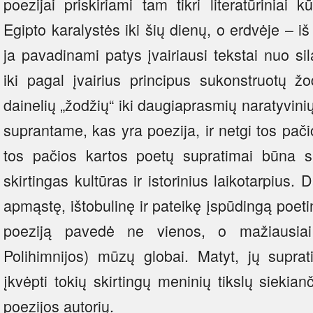
poezijai priskiriami tam tikri literatūriniai 
Egipto karalystės iki šių dienų, o erdvėje – i
ja pavadinami patys įvairiausi tekstai nuo sil
iki pagal įvairius principus sukonstruotų ž
dainelių „žodžių“ iki daugiaprasmių naratyvini
suprantame, kas yra poezija, ir netgi tos pa
tos pačios kartos poetų supratimai būna sk
skirtingas kultūras ir istorinius laikotarpius.
apmąstę, ištobulinę ir pateikę įspūdingą poetin
poeziją pavedė ne vienos, o mažiausiai 
Polihimnijos) mūzų globai. Matyt, jų supra
įkvėpti tokių skirtingų meninių tikslų siekian
poezijos autorių.