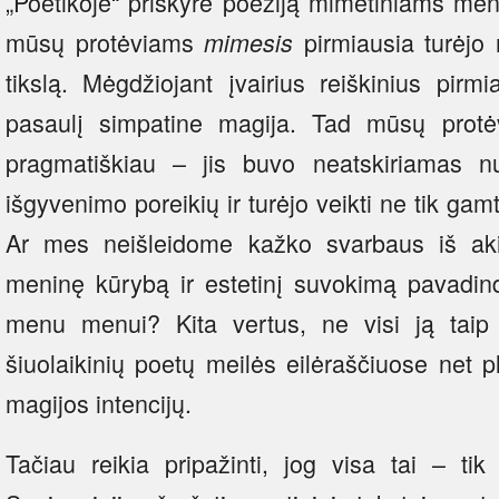
„Poetikoje“ priskyrė poeziją mimetiniams men
mūsų protėviams
pirmiausia turėjo 
mimesis
tikslą. Mėgdžiojant įvairius reiškinius pirm
pasaulį simpatine magija. Tad mūsų prot
pragmatiškiau – jis buvo neatskiriamas 
išgyvenimo poreikių ir turėjo veikti ne tik gam
Ar mes neišleidome kažko svarbaus iš aki
meninę kūrybą ir estetinį suvokimą pavadind
menu menui? Kita vertus, ne visi ją taip
šiuolaikinių poetų meilės eilėraščiuose net 
magijos intencijų.
Tačiau reikia pripažinti, jog visa tai – tik 