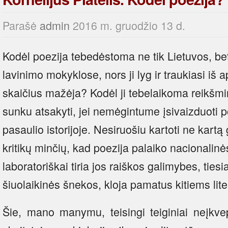
Parašė
admin
2016 m. gruodžio 13 d.
Kodėl poezija tebedėstoma ne tik Lietuvos, bet
lavinimo mokyklose, nors ji lyg ir traukiasi iš a
skaičius mažėja? Kodėl ji tebelaikoma reikšmi
sunku atsakyti, jei nemėgintume įsivaizduoti po
pasaulio istorijoje. Nesiruošiu kartoti ne kartą 
kritikų minčių, kad poezija palaiko nacionalinė
laboratoriškai tiria jos raiškos galimybes, tiesia 
šiuolaikinės šnekos, kloja pamatus kitiems lit
Šie, mano manymu, teisingi teiginiai neįkvep