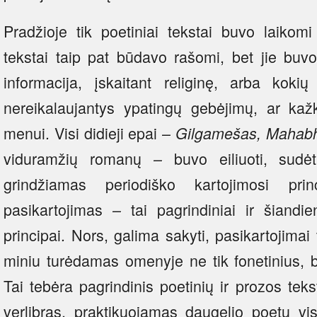
Pradžioje tik poetiniai tekstai buvo laikomi „
tekstai taip pat būdavo rašomi, bet jie buv
informacija, įskaitant religinę, arba kokių
nereikalaujantys ypatingų gebėjimų, ar kažk
menui. Visi didieji epai –
Gilgamešas, Mahabha
viduramžių romanų – buvo eiliuoti, sudė
grindžiamas periodiško kartojimosi prin
pasikartojimas – tai pagrindiniai ir šiandi
principai. Nors, galima sakyti, pasikartojimai 
miniu turėdamas omenyje ne tik fonetinius, 
Tai tebėra pagrindinis poetinių ir prozos tek
verlibras, praktikuojamas daugelio poetų vi