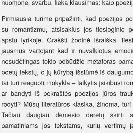
nuomone, svarbu, lieka klausimas: kaip poezij
Pirmiausia turime pripažinti, kad poezijos 
su romantizmu, atsisakius jos tiesioginio p
apstu lyrikoje. Grakšti žodinė išraiška, tie
jausmus vartojant kad ir nuvalkiotus emocin
nesudėtingas tokio pobūdžio metaforas pamaž
poetų tekstų, o jų kūrybą išstūmė iš daugumo
tai turi reaguoti mokykla – laikytis įsikibusi 
ar bandyti iš bekraštės poezijos jūros trauk
rodyti? Mūsų literatūros klasika, žinoma, tur
Tačiau daugiau dėmesio derėtų skirti sen
pamatiniams jos tekstams, kurių vertimų j