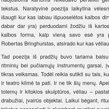
tekstus. Naratyvinė poezija laikytina vėles
išaugti kur kas labiau išpuoselėtos kalbos dir
dabar dar yra) perduodami žodžiu iš kartos 
kalbos forma, kaip vieną savo esė yra 
Robertas Bringhurstas, atsirado kur kas vėliau
Tad poezija iš pradžių buvo tariama balsu
ritminių bei pučiamųjų instrumentų garsai, į
tikras veiksmas. Todėl reikia sutikti su tais, k
ir teatro kilmė ta pati. Ir ne tik šių menų. A
totemų ir kitokios skulptūros, vėliau – past
drabužiai, įvairūs objektai. Laikui bėgant, rit
tekstus papasakoti ir skambant muzikai suvaidi