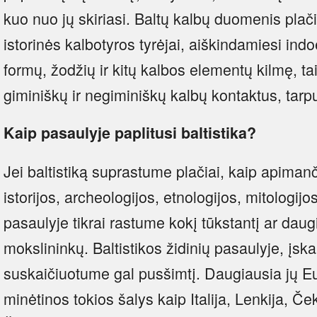
kuo nuo jų skiriasi. Baltų kalbų duomenis plač
istorinės kalbotyros tyrėjai, aiškindamiesi ind
formų, žodžių ir kitų kalbos elementų kilmę, tai
giminiškų ir negiminiškų kalbų kontaktus, tarp
Kaip pasaulyje paplitusi baltistika?
Jei baltistiką suprastume plačiai, kaip apimančią
istorijos, archeologijos, etnologijos, mitologijos, p
pasaulyje tikrai rastume kokį tūkstantį ar daug
mokslininkų. Baltistikos židinių pasaulyje, įskai
suskaičiuotume gal pusšimtį. Daugiausia jų Eu
minėtinos tokios šalys kaip Italija, Lenkija, Ček