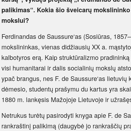
palikimas“. Kokia šio šveicarų mokslininko
mokslui?
Ferdinandas de Saussure‘as (Sosiūras, 1857–
mokslininkas, vienas didžiausių XX a. mąstyt
kalbotyros erą. Kaip struktūralizmo pradininką j
visi humanitarai ir dalis socialinių mokslų ats
ypač brangus, nes F. de Saussure‘as lietuvių 
dėmesio, studentų prašymu du kartus yra skait
1880 m. lankęsis Mažojoje Lietuvoje ir užrašęs
Netrukus turėtų pasirodyti knyga apie F. de Sau
rankraštinį palikimą (daugybė jo rankraščių pra