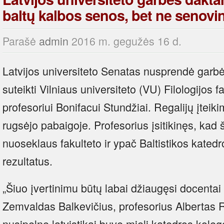
baltų kalbos senos, bet ne senovi
Parašė
admin
2016 m. gegužės 16 d.
Latvijos universiteto Senatas nusprendė garb
suteikti Vilniaus universiteto (VU) Filologijos f
profesoriui Bonifacui Stundžiai. Regalijų įteik
rugsėjo pabaigoje. Profesorius įsitikinęs, kad
nuoseklaus fakulteto ir ypač Baltistikos kated
rezultatus.
„Šiuo įvertinimu būtų labai džiaugęsi docenta
Zemvaldas Balkevičius, profesorius Albertas 
nusipelnę latvistikai buvę mieli katedros kole