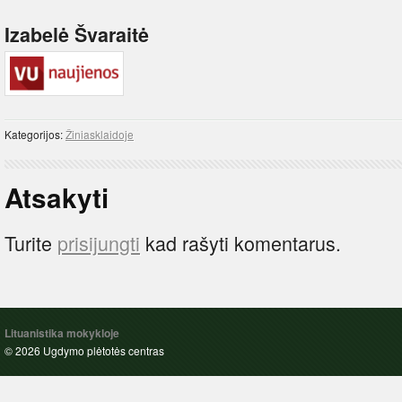
Izabelė Švaraitė
Kategorijos:
Žiniasklaidoje
Atsakyti
Turite
prisijungti
kad rašyti komentarus.
Lituanistika mokykloje
© 2026 Ugdymo plėtotės centras