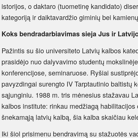
istorijos, o daktaro (tuometinę kandidato) dise
kategoriją ir daiktavardžio giminių bei kamienų
Koks bendradarbiavimas sieja Jus ir Latvijo
Pažintis su šio universiteto Latvių kalbos kated
prasidėjo nuo dalyvavimo studentų mokslinėje 
konferencijose, seminaruose. Ryšiai sustiprė
pavyzdingai surengto IV Tarptautinio baltistų 
sąjunginiu. 1988 m. tris mėnesius stažavau Latv
kalbos institute: rinkau medžiagą habilitacijos 
šnekamąją latvių kalbą, šia kalba skaičiau kel
Iki šiol prisimenu bendravimą su stažuotės v