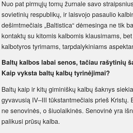
Nuo pat pirmųjų tomų žurnale savo straipsnius 
sovietinių respublikų, ir laisvojo pasaulio kalbi
dešimtmečiais „Baltistica“ dėmesinga ne tik balt
kontaktų su kitomis kalbomis klausimams, bet 
kalbotyros tyrimams, tarpdalykiniams aspekta
Baltų kalbos labai senos, tačiau rašytinių š
Kaip vyksta baltų kalbų tyrinėjimai?
Baltų kaip ir kitų giminiškų kalbų šaknys sieki
gyvavusią IV–III tūkstantmečiais prieš Kristų. 
ne senovinės, o šiuolaikinės. Senovinė yra išn
palikusi prūsų kalba.