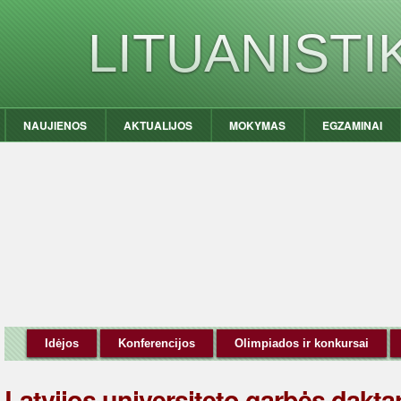
LITUANIST
NAUJIENOS
AKTUALIJOS
MOKYMAS
EGZAMINAI
Idėjos
Konferencijos
Olimpiados ir konkursai
Latvijos universiteto garbės daktar