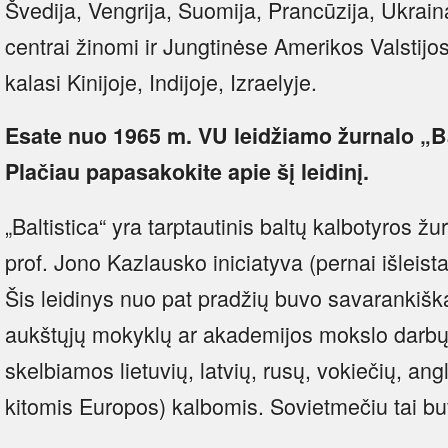
Švedija, Vengrija, Suomija, Prancūzija, Ukraina,
centrai žinomi ir Jungtinėse Amerikos Valstijos
kalasi Kinijoje, Indijoje, Izraelyje.
Esate nuo 1965 m. VU leidžiamo žurnalo „Ba
Plačiau papasakokite apie šį leidinį.
„Baltistica“ yra tarptautinis baltų kalbotyros ž
prof. Jono Kazlausko iniciatyva (pernai išleista
Šis leidinys nuo pat pradžių buvo savarankiška
aukštųjų mokyklų ar akademijos mokslo darbų s
skelbiamos lietuvių, latvių, rusų, vokiečių, ang
kitomis Europos) kalbomis. Sovietmečiu tai bu