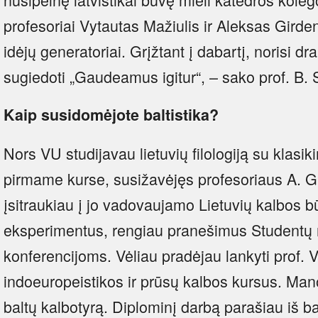
profesoriai Vytautas Mažiulis ir Aleksas Girden
idėjų generatoriai. Grįžtant į dabartį, norisi d
sugiedoti „Gaudeamus igitur“, – sako prof. B. 
Kaip susidomėjote baltistika?
Nors VU studijavau lietuvių filologiją su klasiki
pirmame kurse, susižavėjęs profesoriaus A. G
įsitraukiau į jo vadovaujamo Lietuvių kalbos bū
eksperimentus, rengiau pranešimus Studentų 
konferencijoms. Vėliau pradėjau lankyti prof. 
indoeuropeistikos ir prūsų kalbos kursus. Man
baltų kalbotyrą. Diplominį darbą parašiau iš b