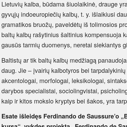
Lietuvių kalba, būdama šiuolaikinė, drauge yra
gyvųjų indoeuropiečių kalbų, t. y. išlaikiusi da
gramatikos bruožų, paveldėtų iš tolimosios pro
baltų kalbų rašytinius šaltinius kompensuoja kal
gausūs tarmių duomenys, neretai siekiantys gi
Baltistų ar tik baltų kalbų medžiagą panaudoj
daug. Jie – įvairių kalbotyros bei tarpdalykinių
akcentologai, morfologai, leksikologai, sintak
darybos specialistai, sociolingvistai, psicholingv
kaip ir kitos mokslo kryptys bei šakos, yra tarp
Esate išleidęs Ferdinando de Saussure’o „
kursą“, vykdęs projektą „Ferdinando de Sau