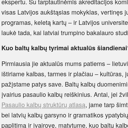
ekspertu. Su tarptautinėmis akreditacijos kom
visas Latvijos aukštąsias mokyklas, vertinęs j
programas, keletą kartų – ir Latvijos universi
laukė tada, kai latviai trumpino bakalauro studi
Kuo baltų kalbų tyrimai aktualūs šiandiena
Pirmiausia jie aktualūs mums patiems – lietuv
ištiriame kalbas, tarmes ir plačiau – kultūras, jų
pažįstame patys save. Baltų kalbų duomenimis 
įvairius pasaulio kalbų reiškinius. Antai, jei žvi
Pasaulio kalbų struktūrų atlasą
, jame tarp šimt
bei latvių kalbų garsyno ir gramatikos ypatybių 
paplitimą ir įvairovę, matytume, kuo baltų kalb