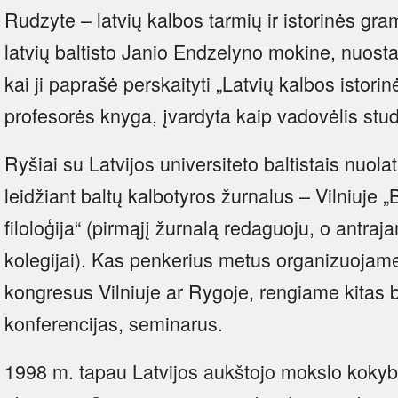
Rudzyte – latvių kalbos tarmių ir istorinės gram
latvių baltisto Janio Endzelyno mokine, nuost
kai ji paprašė perskaityti „Latvių kalbos istorin
profesorės knyga, įvardyta kaip vadovėlis stu
Ryšiai su Latvijos universiteto baltistais nuola
leidžiant baltų kalbotyros žurnalus – Vilniuje „B
filoloģija“ (pirmąjį žurnalą redaguoju, o antra
kolegijai). Kas penkerius metus organizuojame 
kongresus Vilniuje ar Rygoje, rengiame kitas b
konferencijas, seminarus.
1998 m. tapau Latvijos aukštojo mokslo kokyb