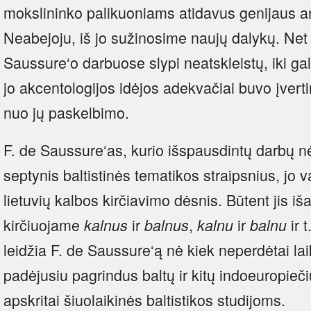
mokslininko palikuoniams atidavus genijaus ar
Neabejoju, iš jo sužinosime naujų dalykų. Net
Saussure‘o darbuose slypi neatskleistų, iki ga
jo akcentologijos idėjos adekvačiai buvo įvert
nuo jų paskelbimo.
F. de Saussure‘as, kurio išspausdintų darbų n
septynis baltistinės tematikos straipsnius, jo
lietuvių kalbos kirčiavimo dėsnis. Būtent jis iša
kirčiuojame
ir
,
ir
ir 
kalnus
balnus
kalnu
balnu
leidžia F. de Saussure‘ą nė kiek neperdėtai laik
padėjusiu pagrindus baltų ir kitų indoeuropieči
apskritai šiuolaikinės baltistikos studijoms.