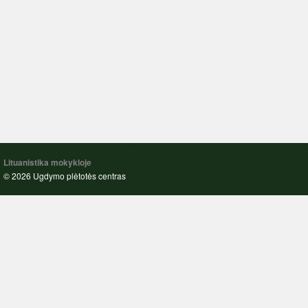
Lituanistika mokykloje
© 2026 Ugdymo plėtotės centras