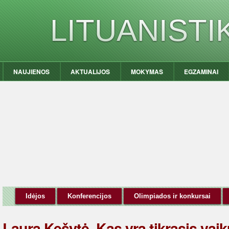
LITUANIST
NAUJIENOS
AKTUALIJOS
MOKYMAS
EGZAMINAI
Idėjos
Konferencijos
Olimpiados ir konkursai
Laura Kešytė. Kas yra tikrasis va