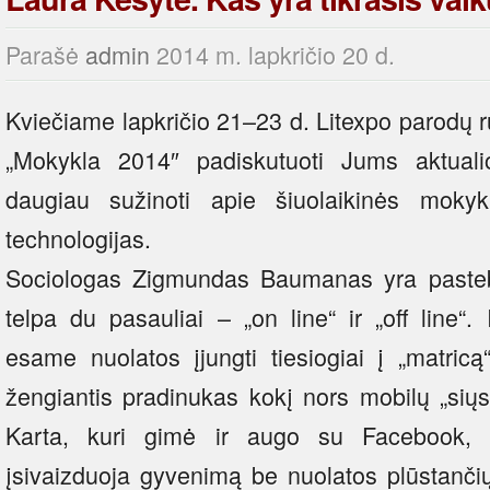
Parašė
admin
2014 m. lapkričio 20 d.
Kviečiame lapkričio 21–23 d. Litexpo parodų
„Mokykla 2014″ padiskutuoti Jums aktua
daugiau sužinoti apie šiuolaikinės mok
technologijas.
Sociologas Zigmundas Baumanas yra paste
telpa du pasauliai – „on line“ ir „off line“
esame nuolatos įjungti tiesiogiai į „matricą
žengiantis pradinukas kokį nors mobilų „siųs
Karta, kuri gimė ir augo su Facebook, T
įsivaizduoja gyvenimą be nuolatos plūstanči