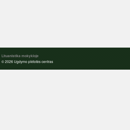
Lituanistika mokykloje
© 2026 Ugdymo plėtotės centras