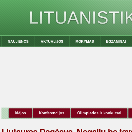
LITUANIST
NAUJIENOS
AKTUALIJOS
MOKYMAS
EGZAMINAI
Idėjos
Konferencijos
Olimpiados ir konkursai
Liutauras Degėsys. Negaliu be tav