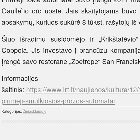
Gaulle`io oro uoste. Jais skaitytojams buvo 
apsakymų, kuriuos sukūrė 8 tūkst. rašytojų iš 
Šiuo išradimu susidomėjo ir „Krikštatėvio“
Coppola. Jis investavo į prancūzų kompanij
įrengė savo restorane „Zoetrope“ San Francis
Informacijos
šaltinis:
https://www.lrt.lt/naujienos/kultura/1
pirmieji-smulkiosios-prozos-automatai
Kategorijos:
Žiniasklaidoje