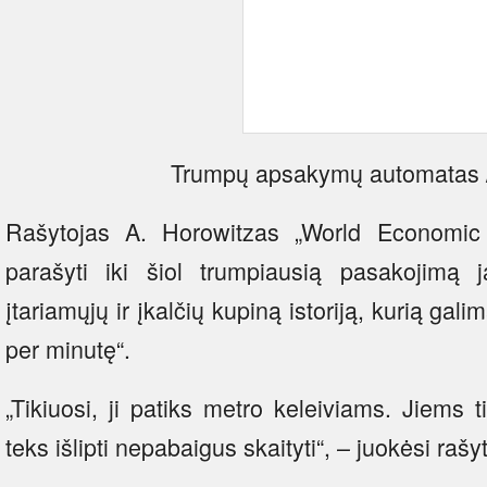
Trumpų apsakymų automatas /
Rašytojas A. Horowitzas „World Economic 
parašyti iki šiol trumpiausią pasakojimą 
įtariamųjų ir įkalčių kupiną istoriją, kurią galim
per minutę“.
„Tikiuosi, ji patiks metro keleiviams. Jiems t
teks išlipti nepabaigus skaityti“, – juokėsi rašy