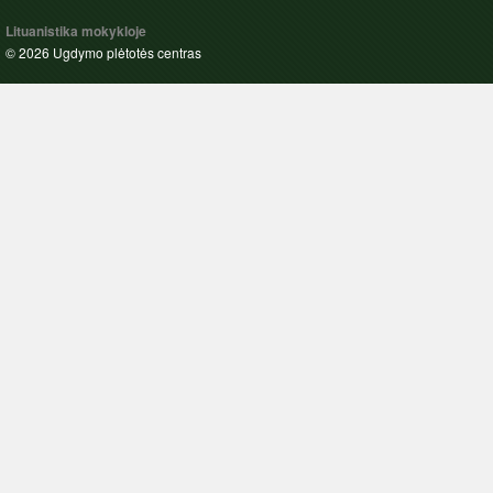
Lituanistika mokykloje
© 2026 Ugdymo plėtotės centras