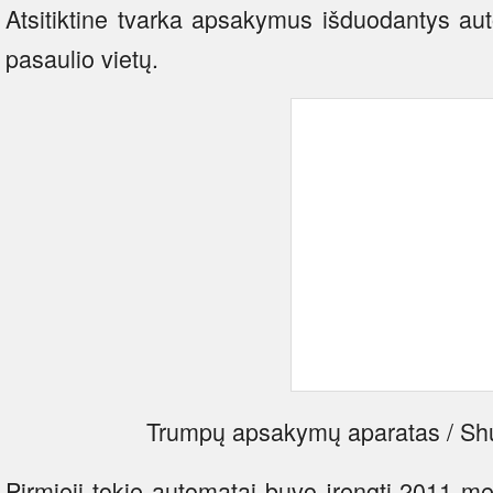
Atsitiktine tvarka apsakymus išduodantys aut
pasaulio vietų.
Trumpų apsakymų aparatas / Shut
Pirmieji tokie automatai buvo įrengti 2011 m