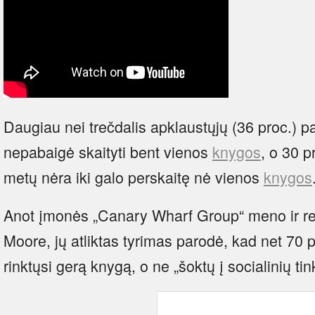
Daugiau nei trečdalis apklaustųjų (36 proc.) p
nepabaigė skaityti bent vienos
knygos
, o 30 p
metų nėra iki galo perskaitę nė vienos
knygos
Anot įmonės „Canary Wharf Group“ meno ir re
Moore, jų atliktas tyrimas parodė, kad net 70 
rinktųsi gerą knygą, o ne „šoktų į socialinių tin